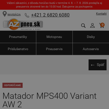
Vážení zákazníci, z dôvodu horúčav budú v termíne 4. 8. – 7. 8. 2026 predajňa aj
pneuservis otvorené len do 15:00 hod. Ďakujeme za pochopenie.
Kontakt
+421 2 6820 6080
NAVIGÁCIA
0
Pneumatiky
Motopneu
Disky
Príslušenstvo
Pneuservis
Autoservis
Späť
ODPORÚČAME
Matador MPS400 Variant
AW 2