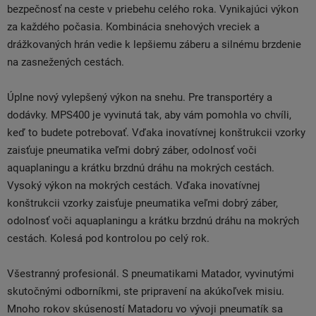
bezpečnosť na ceste v priebehu celého roka. Vynikajúci výkon
za každého počasia. Kombinácia snehových vreciek a
drážkovaných hrán vedie k lepšiemu záberu a silnému brzdenie
na zasnežených cestách.
Úplne nový vylepšený výkon na snehu. Pre transportéry a
dodávky. MPS400 je vyvinutá tak, aby vám pomohla vo chvíli,
keď to budete potrebovať. Vďaka inovatívnej konštrukcii vzorky
zaisťuje pneumatika veľmi dobrý záber, odolnosť voči
aquaplaningu a krátku brzdnú dráhu na mokrých cestách.
Vysoký výkon na mokrých cestách. Vďaka inovatívnej
konštrukcii vzorky zaisťuje pneumatika veľmi dobrý záber,
odolnosť voči aquaplaningu a krátku brzdnú dráhu na mokrých
cestách. Kolesá pod kontrolou po celý rok.
Všestranný profesionál. S pneumatikami Matador, vyvinutými
skutočnými odborníkmi, ste pripravení na akúkoľvek misiu.
Mnoho rokov skúseností Matadoru vo vývoji pneumatík sa