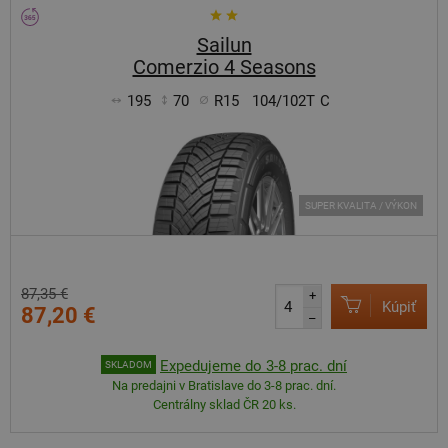
Sailun
Comerzio 4 Seasons
195
70
R15
104/102T
C
SUPER KVALITA / VÝKON
87,35 €
+
Kúpiť
87,20 €
–
Expedujeme do 3-8 prac. dní
SKLADOM
Na predajni v Bratislave do 3-8 prac. dní.
Centrálny sklad ČR 20 ks.