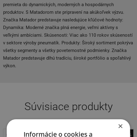
premieta do dynamických, moderných a hospodárnych
produktov. S Matadorom ste pripravení na akúkoľvek výzvu.
Značka Matador predstavuje nasledujúce kľúčové hodnoty:
Dynamika: Moderné značka plná energie, veľmi aktívny s
veľkými ambíciami. Skúsenosti: Viac ako 110 rokov skúseností
v sektore výroby pneumatík. Produkty: Široký sortiment pokrýva
všetky segmenty a všetky poveternostné podmienky. Značka
Matador predstavuje dlhú tradíciu, široké portfólio a spoľahlivý
výkon.
Súvisiace produkty
×
Informácie o cookies a
-37%