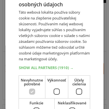
osobných údajoch
Barum
Vanis AllSeason
Táto webová lokalita používa súbory
cookie na zlepšenie používateľskej
195
70
R15
104/102R
C
skúsenosti. Používaním našej webovej
lokality vyjadrujete súhlas s používaním
všetkých súborov cookie v súlade s našimi
zásadami používania súborov cookie. So
ODPORÚČAME
súhlasom môžeme tiež odovzdať určité
osobné údaje marketingovým platformám
na marketingové účely.
130,38 €
+
SHOW ALL PARTNERS
(1910) →
Kúpiť
81,90 €
–
Nevyhnutne
Výkonnosť
Účely
Expedujeme ešte dnes
potrebné
SKLADOM
cielenia
Na predajni v Bratislave do 2 dní.
Centrálny sklad 20 ks.
Funkcie
Neklasifikované