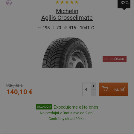
-32%
Michelin
Agilis Crossclimate
195
70
R15
104T
C
ODPORÚČAME
206,03 €
+
Kúpiť
140,10 €
–
Expedujeme ešte dnes
SKLADOM
Na predajni v Bratislave do 2 dní.
Centrálny sklad 20 ks.