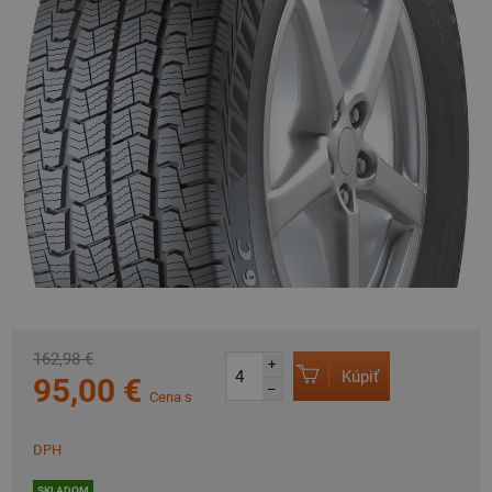
162,98 €
+
Kúpiť
95,00 €
–
Cena s
DPH
SKLADOM