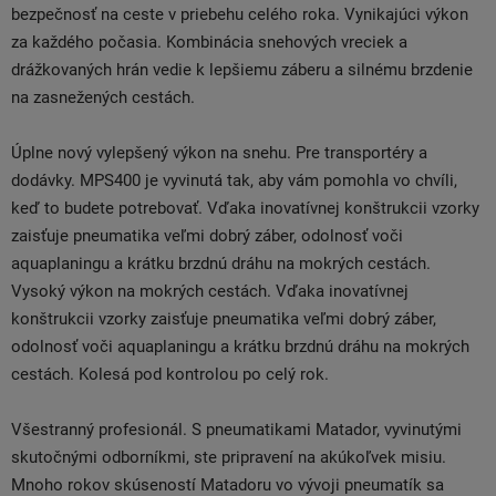
bezpečnosť na ceste v priebehu celého roka. Vynikajúci výkon
za každého počasia. Kombinácia snehových vreciek a
drážkovaných hrán vedie k lepšiemu záberu a silnému brzdenie
na zasnežených cestách.
Úplne nový vylepšený výkon na snehu. Pre transportéry a
dodávky. MPS400 je vyvinutá tak, aby vám pomohla vo chvíli,
keď to budete potrebovať. Vďaka inovatívnej konštrukcii vzorky
zaisťuje pneumatika veľmi dobrý záber, odolnosť voči
aquaplaningu a krátku brzdnú dráhu na mokrých cestách.
Vysoký výkon na mokrých cestách. Vďaka inovatívnej
konštrukcii vzorky zaisťuje pneumatika veľmi dobrý záber,
odolnosť voči aquaplaningu a krátku brzdnú dráhu na mokrých
cestách. Kolesá pod kontrolou po celý rok.
Všestranný profesionál. S pneumatikami Matador, vyvinutými
skutočnými odborníkmi, ste pripravení na akúkoľvek misiu.
Mnoho rokov skúseností Matadoru vo vývoji pneumatík sa