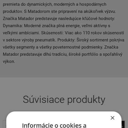
premieta do dynamických, moderných a hospodárnych
produktov. S Matadorom ste pripravení na akúkoľvek výzvu.
Značka Matador predstavuje nasledujúce kľúčové hodnoty:
Dynamika: Moderné značka plná energie, veľmi aktívny s
veľkými ambíciami. Skúsenosti: Viac ako 110 rokov skúseností
v sektore výroby pneumatík. Produkty: Široký sortiment pokrýva
všetky segmenty a všetky poveternostné podmienky. Značka
Matador predstavuje dlhú tradíciu, široké portfólio a spoľahlivý
výkon.
Súvisiace produkty
×
Informácie o cookies a
-43%