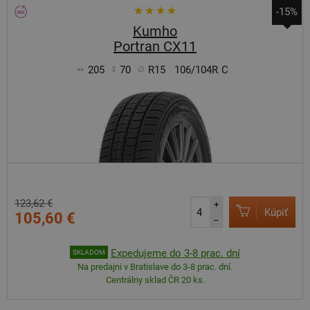
-15%
Kumho
Portran CX11
205
70
R15
106/104R
C
123,62 €
+
Kúpiť
105,60 €
–
Expedujeme do 3-8 prac. dní
SKLADOM
Na predajni v Bratislave do 3-8 prac. dní.
Centrálny sklad ČR 20 ks.