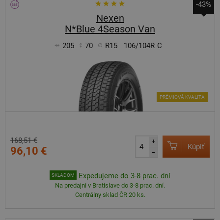
-43%
Nexen
N*Blue 4Season Van
205
70
R15
106/104R
C
PRÉMIOVÁ KVALITA
168,51 €
+
Kúpiť
96,10 €
–
Expedujeme do 3-8 prac. dní
SKLADOM
Na predajni v Bratislave do 3-8 prac. dní.
Centrálny sklad ČR 20 ks.