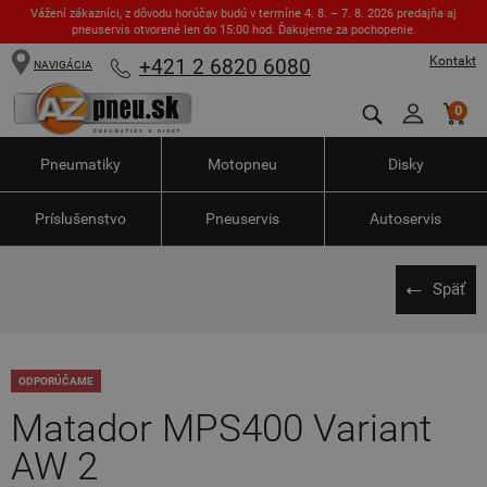
Vážení zákazníci, z dôvodu horúčav budú v termíne 4. 8. – 7. 8. 2026 predajňa aj
pneuservis otvorené len do 15:00 hod. Ďakujeme za pochopenie.
Kontakt
+421 2 6820 6080
NAVIGÁCIA
0
Pneumatiky
Motopneu
Disky
Príslušenstvo
Pneuservis
Autoservis
Späť
ODPORÚČAME
Matador MPS400 Variant
AW 2