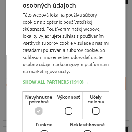
osobných údajoch
Matador
MPS125
Táto webová lokalita používa súbory
cookie na zlepšenie používateľskej
205
70
R15
106R
C
skúsenosti. Používaním našej webovej
lokality vyjadrujete súhlas s používaním
všetkých súborov cookie v súlade s našimi
zásadami používania súborov cookie. So
ODPORÚČAME
súhlasom môžeme tiež odovzdať určité
osobné údaje marketingovým platformám
na marketingové účely.
162,98 €
+
SHOW ALL PARTNERS
(1910) →
Kúpiť
92,80 €
–
Nevyhnutne
Výkonnosť
Účely
Expedujeme do 3-8 prac. dní
potrebné
SKLADOM
cielenia
Na predajni v Bratislave do 3-8 prac. dní.
Centrálny sklad ČR 20 ks.
Funkcie
Neklasifikované