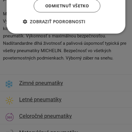
ODMIETNUŤ VŠETKO
Michelin Agilis Crossclimate pneumatika pre úžitkové vozidlá.
Vyšší kilometrový výkon v porovnaní s priemernou
ZOBRAZIŤ PODROBNOSTI
kilometrovou životnosťou letných, zimných aj celoročných
pneumatík. Výkonnosť s maximálnou bezpečnosťou.
Nadštandardne dlhá životnosť a palivová úspornosť typická pre
všetky pneumatiky MICHELIN. Bezpečnosť vo všetkých
poveternostných podmienkach. Výborný záber na snehu.
Zimné pneumatiky
Letné pneumatiky
Celoročné pneumatiky