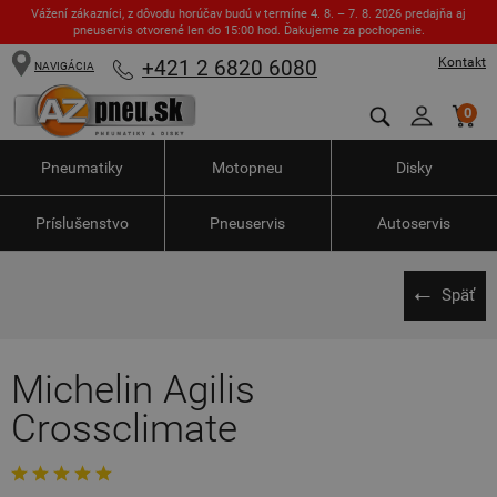
Vážení zákazníci, z dôvodu horúčav budú v termíne 4. 8. – 7. 8. 2026 predajňa aj
pneuservis otvorené len do 15:00 hod. Ďakujeme za pochopenie.
Kontakt
+421 2 6820 6080
NAVIGÁCIA
0
Pneumatiky
Motopneu
Disky
Príslušenstvo
Pneuservis
Autoservis
Späť
Michelin Agilis
Crossclimate