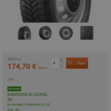
257,07 €
+
Kúpiť
174,70 €
–
Cena s
DPH
SKLADOM
Expedujeme do 3-8 prac.
dní
Na predajni v Bratislave do 3-8
prac. dní.