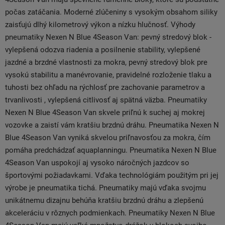
počas zatáčania. Moderné zlúčeniny s vysokým obsahom siliky
zaisťujú dlhý kilometrový výkon a nízku hlučnosť. Výhody
pneumatiky Nexen N Blue 4Season Van: pevný stredový blok -
vylepšená odozva riadenia a posilnenie stability, vylepšené
jazdné a brzdné vlastnosti za mokra, pevný stredový blok pre
vysokú stabilitu a manévrovanie, pravidelné rozloženie tlaku a
tuhosti bez ohľadu na rýchlosť pre zachovanie parametrov a
trvanlivosti , vylepšená citlivosť aj spätná väzba. Pneumatiky
Nexen N Blue 4Season Van skvele priľnú k suchej aj mokrej
vozovke a zaistí vám kratšiu brzdnú dráhu. Pneumatika Nexen N
Blue 4Season Van vyniká skvelou priľnavosťou za mokra, čím
pomáha predchádzať aquaplanningu. Pneumatika Nexen N Blue
4Season Van uspokojí aj vysoko náročných jazdcov so
športovými požiadavkami. Vďaka technológiám použitým pri jej
výrobe je pneumatika tichá. Pneumatiky majú vďaka svojmu
unikátnemu dizajnu behúňa kratšiu brzdnú dráhu a zlepšenú
akceleráciu v rôznych podmienkach. Pneumatiky Nexen N Blue