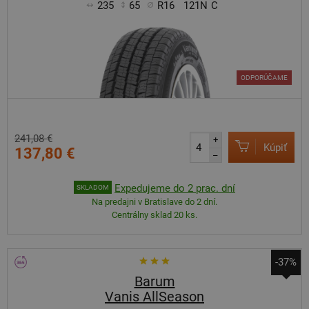
235
65
R16
121N
C
ODPORÚČAME
241,08 €
+
Kúpiť
137,80 €
–
Expedujeme do 2 prac. dní
SKLADOM
Na predajni v Bratislave do 2 dní.
Centrálny sklad 20 ks.
-37%
Barum
Vanis AllSeason