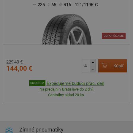
235
65
R16
121/119R
C
ODPORÚČAME
229,40 €
+
Kúpiť
144,00 €
–
Expedujeme budúci prac. deň
SKLADOM
Na predajni v Bratislave do 2 dní.
Centrálny sklad 20 ks.
Zimné pneumatiky