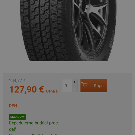
244,77 €
+
Kúpiť
127,90 €
–
Cena s
DPH
SKLADOM
Expedujeme budúci prac.
deň