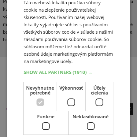
Pneumatiky Nexen patrí do skupiny lacnejších, ale napriek tomu
Táto webová lokalita používa súbory
kvalitných letných pneumatík, kde ekonomika prevádzky hrá
cookie na zlepšenie používateľskej
skúsenosti. Používaním našej webovej
významnú úlohu. Výrobca Nexen tak vychádza v ústrety
lokality vyjadrujete súhlas s používaním
majiteľom vozňov nižších tried, ktorí využívajú svoje vozidlo pre
všetkých súborov cookie v súlade s našimi
bežné jazdenie. Aj napriek tomu sú zachované všetky nároky na
zásadami používania súborov cookie. So
bezpečnosť prevádzky.
súhlasom môžeme tiež odovzdať určité
osobné údaje marketingovým platformám
na marketingové účely.
SHOW ALL PARTNERS
(1910) →
Súvisiace produkty
Nevyhnutne
Výkonnosť
Účely
potrebné
cielenia
-38%
Funkcie
Neklasifikované
Barum
Vanis AllSeason
235
65
R16
115/113R
C