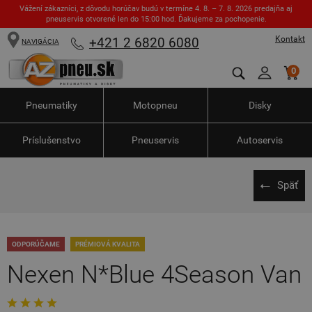
Vážení zákazníci, z dôvodu horúčav budú v termíne 4. 8. – 7. 8. 2026 predajňa aj
pneuservis otvorené len do 15:00 hod. Ďakujeme za pochopenie.
Kontakt
+421 2 6820 6080
NAVIGÁCIA
0
Pneumatiky
Motopneu
Disky
Príslušenstvo
Pneuservis
Autoservis
Späť
ODPORÚČAME
PRÉMIOVÁ KVALITA
Nexen N*Blue 4Season Van