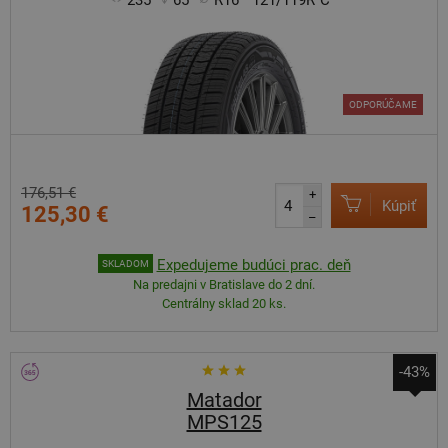
235
65
R16
121/119R
C
ODPORÚČAME
176,51 €
+
Kúpiť
125,30 €
–
Expedujeme budúci prac. deň
SKLADOM
Na predajni v Bratislave do 2 dní.
Centrálny sklad 20 ks.
-43%
Matador
MPS125