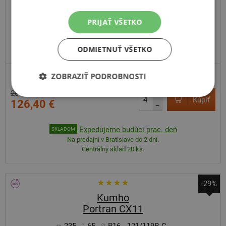
PRIJAŤ VŠETKO
ODMIETNUŤ VŠETKO
ODPORÚČAME
ZOBRAZIŤ PODROBNOSTI
204,80 €
+
Kúpiť
126,40 €
–
Expedujeme budúci prac. deň
SKLADOM
Na predajni v Bratislave do 2 dní.
Centrálny sklad 20 ks.
-29%
Kumho
Portran CX11