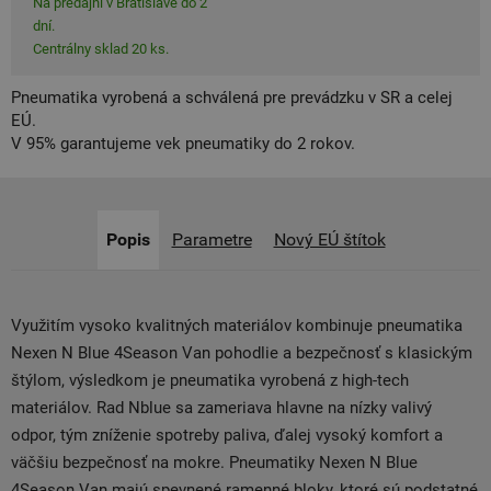
Na predajni v Bratislave do 2
dní.
Centrálny sklad 20 ks.
Pneumatika vyrobená a schválená pre prevádzku v SR a celej
EÚ.
V 95% garantujeme vek pneumatiky do 2 rokov.
Popis
Parametre
Nový EÚ štítok
Využitím vysoko kvalitných materiálov kombinuje pneumatika
Nexen N Blue 4Season Van pohodlie a bezpečnosť s klasickým
štýlom, výsledkom je pneumatika vyrobená z high-tech
materiálov. Rad Nblue sa zameriava hlavne na nízky valivý
odpor, tým zníženie spotreby paliva, ďalej vysoký komfort a
väčšiu bezpečnosť na mokre. Pneumatiky Nexen N Blue
4Season Van majú spevnené ramenné bloky, ktoré sú podstatné