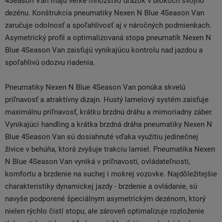
4Season Van majú veľké množstvo drážok v blokoch svojho
dezénu. Konštrukcia pneumatiky Nexen N Blue 4Season Van
zaručuje odolnosť a spoľahlivosť aj v náročných podmienkach.
Asymetrický profil a optimalizovaná stopa pneumatík Nexen N
Blue 4Season Van zaisťujú vynikajúcu kontrolu nad jazdou a
spoľahlivú odozvu riadenia.
Pneumatiky Nexen N Blue 4Season Van ponúka skvelú
priľnavosť a atraktívny dizajn. Hustý lamelový systém zaisťuje
maximálnu priľnavosť, krátku brzdnú dráhu a mimoriadny záber.
Vynikajúci handling a krátka brzdná dráha pneumatiky Nexen N
Blue 4Season Van sú dosiahnuté vďaka využitiu jedinečnej
živice v behúňa, ktorá zvyšuje trakciu lamiel. Pneumatika Nexen
N Blue 4Season Van vyniká v priľnavosti, ovládateľnosti,
komfortu a brzdenie na suchej i mokrej vozovke. Najdôležitejšie
charakteristiky dynamickej jazdy - brzdenie a ovládanie, sú
navyše podporené špeciálnym asymetrickým dezénom, ktorý
nielen rýchlo čistí stopu, ale zároveň optimalizuje rozloženie