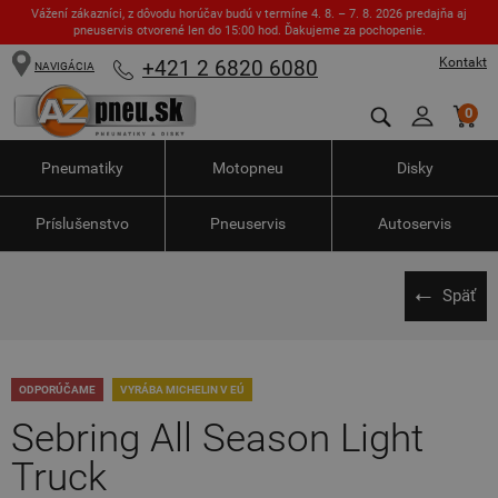
Vážení zákazníci, z dôvodu horúčav budú v termíne 4. 8. – 7. 8. 2026 predajňa aj
pneuservis otvorené len do 15:00 hod. Ďakujeme za pochopenie.
Kontakt
+421 2 6820 6080
NAVIGÁCIA
0
Pneumatiky
Motopneu
Disky
Príslušenstvo
Pneuservis
Autoservis
Späť
ODPORÚČAME
VYRÁBA MICHELIN V EÚ
Sebring All Season Light
Truck