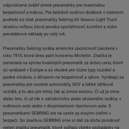
odporúčame zvážiť zimné pneumatiky pre maximálnu
bezpečnosť a trakciu. Pre bežných vodičov dodávok v miernom
podnebí sú však pneumatiky Sebring All Season Light Truck
skvelou voľbou, ktorá ponúka spoľahlivosť, komfort a nízke
prevádzkové náklady po celý rok.
Pneumatiky Sebring vyrába americká spoločnosť založená v
roku 1915, ktorá dnes patrí koncernu Michelin. Značka je
zameraná na výrobu kvalitných pneumatík za dobrú cenu, ktoré
sú vyrábané v Európe a sú vhodné pre rôzne typy vozidiel a
jazdné situácie, s dôrazom na bezpečnosť a výkon. Vyrábajú sa
pneumatiky pre osobné automobily, SUV a ľahké úžitkové
vozidlá, a to ako pre letnú, tak aj zimnú sezónu. Či už je zima
alebo leto, či už ide o začiatočníka alebo skúseného vodiča, v
rodinnom aute alebo v dvojmiestnom športovom aute: S
pneumatikami SEBRING ste na ceste za svojimi cieľmi v
bezpečí. So značkou SEBRING sme si dali za úlohu ponúknuť
nielen značku pneumatík, ktoré spĺňajú všetky požiadavky na