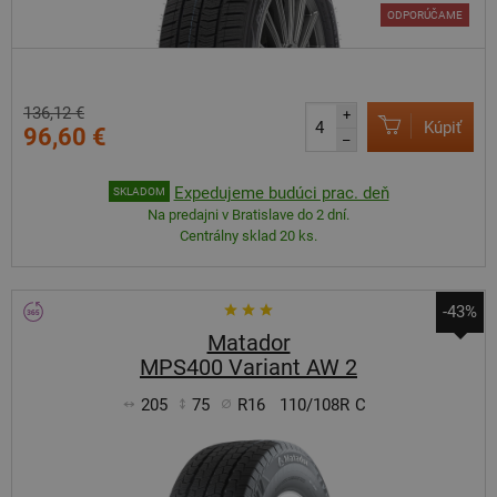
ODPORÚČAME
136,12 €
+
Kúpiť
96,60 €
–
Expedujeme budúci prac. deň
SKLADOM
Na predajni v Bratislave do 2 dní.
Centrálny sklad 20 ks.
-43%
Matador
MPS400 Variant AW 2
205
75
R16
110/108R
C