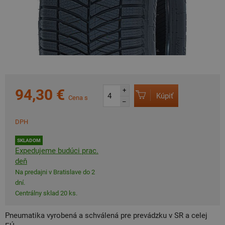
94,30 €
+
Kúpiť
Cena s
–
DPH
SKLADOM
Expedujeme budúci prac.
deň
Na predajni v Bratislave do 2
dní.
Centrálny sklad 20 ks.
Pneumatika vyrobená a schválená pre prevádzku v SR a celej