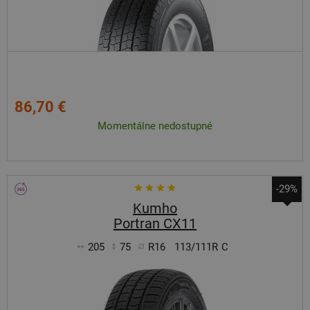
86,70 €
Momentálne nedostupné
-29%
Kumho
Portran CX11
205
75
R16
113/111R
C