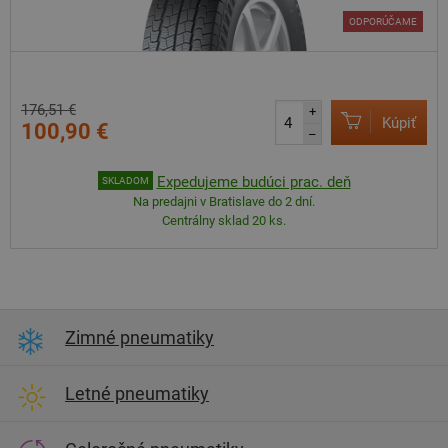
ODPORÚČAME
176,51 €
+
Kúpiť
100,90 €
–
Expedujeme budúci prac. deň
SKLADOM
Na predajni v Bratislave do 2 dní.
Centrálny sklad 20 ks.
Zimné pneumatiky
Letné pneumatiky