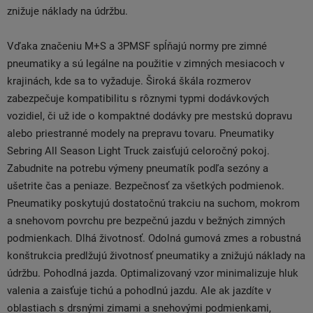
znižuje náklady na údržbu.
Vďaka značeniu M+S a 3PMSF spĺňajú normy pre zimné
pneumatiky a sú legálne na použitie v zimných mesiacoch v
krajinách, kde sa to vyžaduje. Široká škála rozmerov
zabezpečuje kompatibilitu s rôznymi typmi dodávkových
vozidiel, či už ide o kompaktné dodávky pre mestskú dopravu
alebo priestranné modely na prepravu tovaru. Pneumatiky
Sebring All Season Light Truck zaisťujú celoročný pokoj.
Zabudnite na potrebu výmeny pneumatík podľa sezóny a
ušetrite čas a peniaze. Bezpečnosť za všetkých podmienok.
Pneumatiky poskytujú dostatočnú trakciu na suchom, mokrom
a snehovom povrchu pre bezpečnú jazdu v bežných zimných
podmienkach. Dlhá životnosť. Odolná gumová zmes a robustná
konštrukcia predlžujú životnosť pneumatiky a znižujú náklady na
údržbu. Pohodlná jazda. Optimalizovaný vzor minimalizuje hluk
valenia a zaisťuje tichú a pohodlnú jazdu. Ale ak jazdíte v
oblastiach s drsnými zimami a snehovými podmienkami,