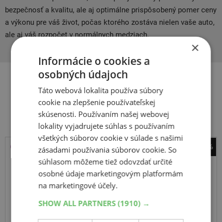
bezpečnosť a kvalitu, ale aj optimálne prispôsobený pomer ceny
a výkonu pre váš život, počas ktorého zostáva nielen vaše auto,
ale aj váš rozpočet v normálnych medziach.
×
Informácie o cookies a
osobných údajoch
Táto webová lokalita používa súbory
Súvisiace produkty
cookie na zlepšenie používateľskej
skúsenosti. Používaním našej webovej
lokality vyjadrujete súhlas s používaním
všetkých súborov cookie v súlade s našimi
-10%
zásadami používania súborov cookie. So
Sailun
súhlasom môžeme tiež odovzdať určité
Comerzio 4 Seasons
osobné údaje marketingovým platformám
na marketingové účely.
205
75
R16
113/111R
C
SHOW ALL PARTNERS
(1910) →