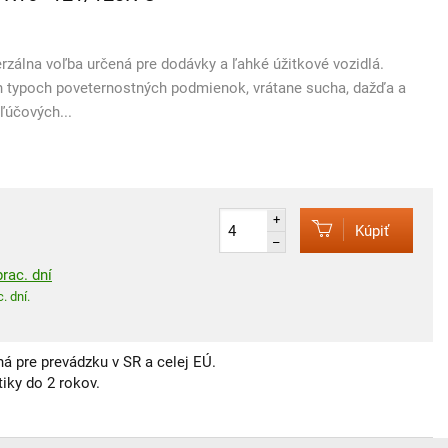
rzálna voľba určená pre dodávky a ľahké úžitkové vozidlá.
 typoch poveternostných podmienok, vrátane sucha, dažďa a
ľúčových...
+
Kúpiť
–
rac. dní
. dní.
á pre prevádzku v SR a celej EÚ.
iky do 2 rokov.