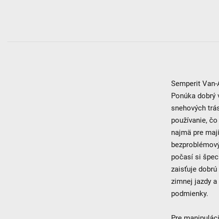
Semperit Van-A
Ponúka dobrý 
snehových trás
používanie, čo
najmä pre maji
bezproblémový
počasí si špe
zaisťuje dobrú
zimnej jazdy a
podmienky.
Pre manipuláci