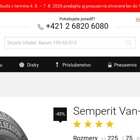
budú v termíne 4. 8. – 7. 8. 2026 predajňa aj pneuservis otvorené len d
Potrebujete poradiť?
V
+421 2 6820 6080
u
Disky
Príslušenstvo
Pneuservis
Semperit Van
-45%
Rozmery
225
75