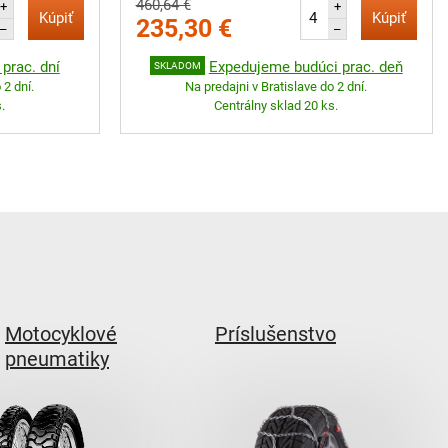
460,64 €
+
+
Kúpiť
Kúpiť
235,30 €
–
–
prac. dní
Expedujeme budúci prac. deň
SKLADOM
 2 dní.
Na predajni v Bratislave do 2 dní.
.
Centrálny sklad 20 ks.
Motocyklové
Príslušenstvo
pneumatiky