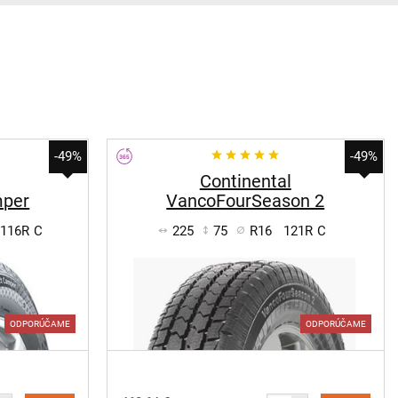
-49%
-49%
Continental
mper
VancoFourSeason 2
/116R
C
225
75
R16
121R
C
ODPORÚČAME
ODPORÚČAME