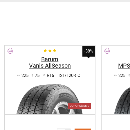
-38%
Barum
Vanis AllSeason
MPS
225
75
R16
121/120R
C
225
ODPORÚČAME