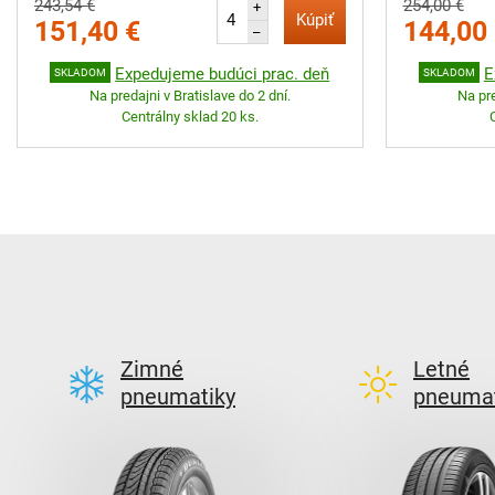
243,54 €
254,00 €
+
Kúpiť
151,40 €
144,00
–
Expedujeme budúci prac. deň
E
SKLADOM
SKLADOM
Na predajni v Bratislave do 2 dní.
Na pre
Centrálny sklad 20 ks.
Zimné
Letné
pneumatiky
pneumat