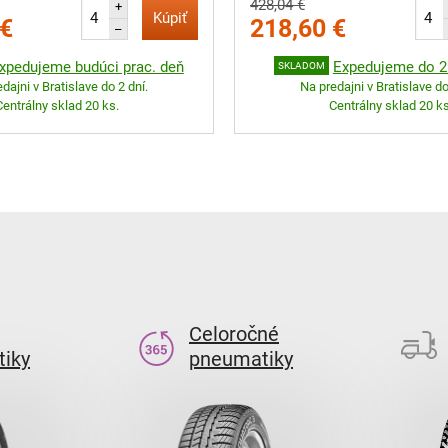
428,04 €
+
Kúpiť
 €
218,60 €
–
xpedujeme budúci prac. deň
Expedujeme do 2 
SKLADOM
dajni v Bratislave do 2 dní.
Na predajni v Bratislave do
Centrálny sklad 20 ks.
Centrálny sklad 20 ks
Celoročné
iky
pneumatiky