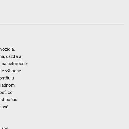
vozidlá.
ha, dažďa a
ý na celoročné
 je výhodné
nostňujú
chladnom
osť, čo
osť počas
adové
 aby