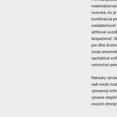
maximalizovala
vozovke, čo je
konštrukcia pn
ovládateľnosť 
úžitkové vozid
bezpečnosť. O
pre dlhú život
svoje pneumati
spoľahlivá voľ
celoročnú pneu
Rakúsky výrob
radí medzi tr
významný míľn
výrazne zlepši
svojich zimný