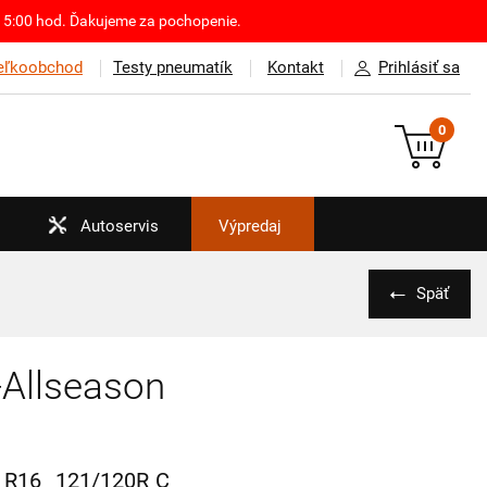
o 15:00 hod. Ďakujeme za pochopenie.
eľkoobchod
Testy pneumatík
Kontakt
Prihlásiť sa
0
Autoservis
Výpredaj
Späť
-Allseason
R16
121/120R
C