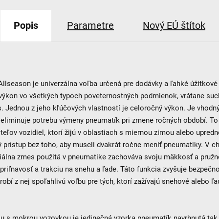
Popis
Parametre
Nový EÚ štítok
llseason je univerzálna voľba určená pre dodávky a ľahké úžitkové 
výkon vo všetkých typoch poveternostných podmienok, vrátane suc
. Jednou z jeho kľúčových vlastností je celoročný výkon. Je vhodn
 eliminuje potrebu výmeny pneumatík pri zmene ročných období. To
teľov vozidiel, ktorí žijú v oblastiach s miernou zimou alebo upred
 prístup bez toho, aby museli dvakrát ročne meniť pneumatiky. V 
ciálna zmes použitá v pneumatike zachováva svoju mäkkosť a pružn
 priľnavosť a trakciu na snehu a ľade. Táto funkcia zvyšuje bezpečn
 robí z nej spoľahlivú voľbu pre tých, ktorí zažívajú snehové alebo ľ
u s mokrou vozovkou je jedinečná vzorka pneumatík navrhnutá tak,