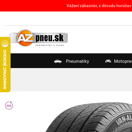
Vážení zákazníci, z dôvodu horúčav 
Pneumatiky
Motopne