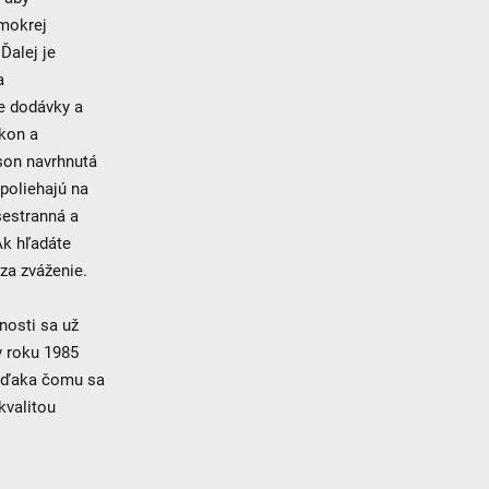
 mokrej
Ďalej je
a
re dodávky a
ýkon a
son navrhnutá
spoliehajú na
šestranná a
Ak hľadáte
za zváženie.
nosti sa už
v roku 1985
 vďaka čomu sa
kvalitou