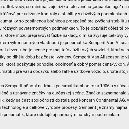
 odtok vody, čo minimalizuje riziko takzvaného „aquaplaningu“ na
 kľúčové pre udržanie kontroly a stability v daždivých podmienkach. 
eumatiky so zosilnenou bočnicou prospešná pre zvýšenú stabilitu 
v rôznych poveternostných podmienkach. To je obzvlášť dôležité p
lá, ktoré môžu prepravovať ťažké náklady, čím sa zvyšuje celkový v
krem výkonnostných vlastností je pneumatika Semperit Van-Allsea
nosť dezénu, čo je cenné pre majiteľov úžitkových vozidiel, ktorí sa 
ky po dlhšiu dobu bez častej výmeny. Semperit Van-Allseason je v
ba, ktorá poskytuje pohodlie, odolnosť a dobrý pomer cena/výkon. 
matiku pre vašu dodávku alebo ľahké úžitkové vozidlo, určite stojí 
ca Semperit pôsobí na trhu s pneumatikami od roku 1906 a v súčas
adičné a uznávané značky na európskej scéne. Značka zaznamenala 
ik, kedy sa časť spoločnosti dostala pod koncern Continental AG,
li technológie a celkové výrobné procesy. Semperit je známy najmä 
ch pneumatík, ktoré odolajú aj náročným horským podmienkam.