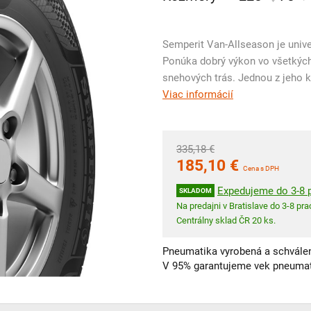
Semperit Van-Allseason je unive
Ponúka dobrý výkon vo všetkých
snehových trás. Jednou z jeho k
Viac informácií
335,18 €
185,10 €
Cena s DPH
Expedujeme do 3-8 p
SKLADOM
Na predajni v Bratislave do 3-8 prac
Centrálny sklad ČR 20 ks.
Pneumatika vyrobená a schválen
V 95% garantujeme vek pneumat