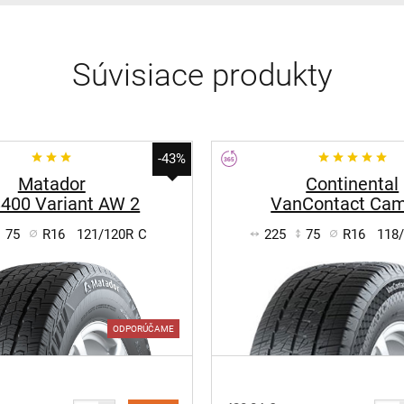
Súvisiace produkty
-43%
Matador
Continental
400 Variant AW 2
VanContact Ca
75
R16
121/120R
C
225
75
R16
118
ODPORÚČAME