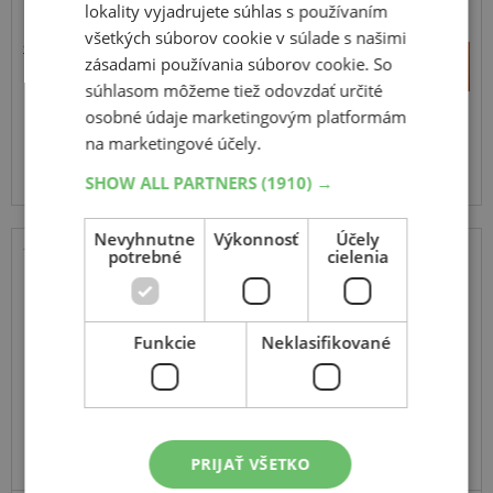
lokality vyjadrujete súhlas s používaním
všetkých súborov cookie v súlade s našimi
77,28 €
+
zásadami používania súborov cookie. So
Kúpiť
55,30 €
–
súhlasom môžeme tiež odovzdať určité
osobné údaje marketingovým platformám
Expedujeme budúci prac. deň
SKLADOM
na marketingové účely.
Na predajni v Bratislave do 2 dní.
Centrálny sklad 20 ks.
SHOW ALL PARTNERS
(1910) →
Nevyhnutne
Výkonnosť
Účely
potrebné
cielenia
Sailun
Atrezzo Elite 2
Funkcie
Neklasifikované
175
70
R14
84T
SUPER KVALITA / VÝKON
PRIJAŤ VŠETKO