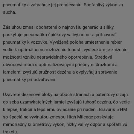
pneumatiky a zabraňuje jej prehrievaniu. Spoľahlivý výkon za
sucha.
Zásluhou zmesi obohatené o najnovšiu generáciu siliky
poskytuje pneumatika špičkový valivý odpor a priľnavosť
pneumatiky k vozovke. Vyvážená poloha umiestnenia rebier
vedie k optimálnemu rozloženiu tuhosti, výsledkom je zníženie
možnosti vzniku nepravidelného opotrebenia. Stredová
obvodová rebrá s optimalizovanými priečnymi drážkami a
lamelami zvyšujú pružnosť dezénu a ovplyvňujú správanie
pneumatiky pri odvaľovaní.
Uzavreté dezénové bloky na oboch stranách a patentový dizajn
do seba uzamykateľných lamiel zvyšujú tuhosť dezénu, čo vedie
k lepšej trakcii a lepšiemu ovládanie pri riadení. Bravuris 5 HM
so špeciálne vyvinutou zmesou High Mileage poskytuje
mimoriadny kilometrový výkon, nízky valivý odpor a spoľahlivú
trakciu.