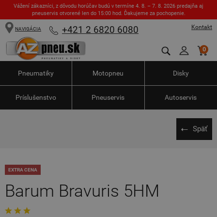
Vážení zákazníci, z dôvodu horúčav budú v termíne 4. 8. – 7. 8. 2026 predajňa aj
pneuservis otvorené len do 15:00 hod. Ďakujeme za pochopenie.
Kontakt
+421 2 6820 6080
NAVIGÁCIA
0
Pneumatiky
Motopneu
Disky
Príslušenstvo
Pneuservis
Autoservis
Späť
EXTRA CENA
Barum Bravuris 5HM