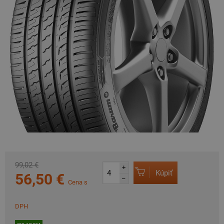
99,02 €
+
Kúpiť
56,50 €
–
Cena s
DPH