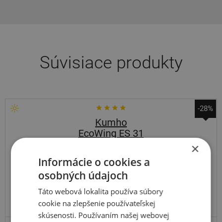
Súvisiace produkty
-28%
Kumho
EcoWing ES 31
×
175
70
R14
84T
Informácie o cookies a
osobných údajoch
Táto webová lokalita používa súbory
cookie na zlepšenie používateľskej
skúsenosti. Používaním našej webovej