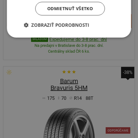
ODMIETNUŤ VŠETKO
+
Kúpiť
55,20 €
ZOBRAZIŤ PODROBNOSTI
–
Expedujeme do 3-8 prac. dní
SKLADOM
Na predajni v Bratislave do 3-8 prac. dní.
Centrálny sklad ČR 6 ks.
-38%
Barum
Bravuris 5HM
175
70
R14
88T
ODPORÚČAME