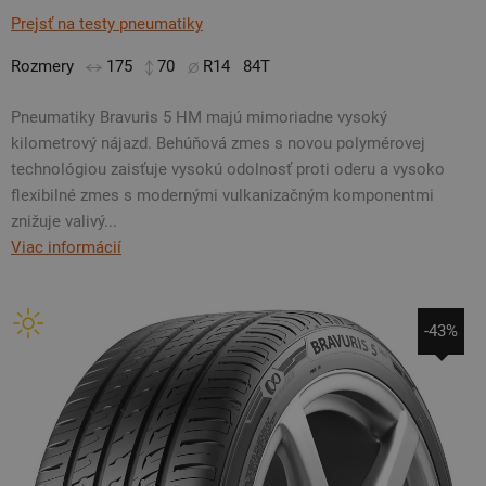
Prejsť na testy pneumatiky
Rozmery
175
70
R14
84T
Pneumatiky Bravuris 5 HM majú mimoriadne vysoký
kilometrový nájazd. Behúňová zmes s novou polymérovej
technológiou zaisťuje vysokú odolnosť proti oderu a vysoko
flexibilné zmes s modernými vulkanizačným komponentmi
znižuje valivý...
Viac informácií
-43%