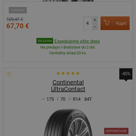
ZOSÍLENÁ
109,47 €
+
Kúpiť
67,70 €
–
Expedujeme ešte dnes
SKLADOM
Na predajni v Bratislave do 2 dní.
Centrálny sklad 20 ks.
-45%
Continental
UltraContact
175
70
R14
84T
ODPORÚČAME