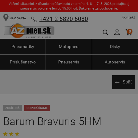
Vážení zákazníci, z dôvodu horúčav budú v termíne 4. 8. – 7. 8. 2026 predajňa aj
pneuservis otvorené len do 15:00 hod. Ďakujeme za pochopenie.
Kontakt
+421 2 6820 6080
NAVIGÁCIA
0
Pneumatiky
Motopneu
Disky
Príslušenstvo
Pneuservis
Autoservis
Späť
ZOSÍLENÁ
ODPORÚČAME
Barum Bravuris 5HM