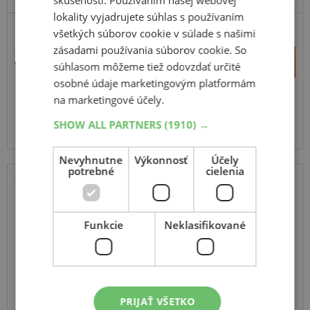
lokality vyjadrujete súhlas s používaním
všetkých súborov cookie v súlade s našimi
ZOSÍLENÁ
zásadami používania súborov cookie. So
121,16 €
+
Kúpiť
súhlasom môžeme tiež odovzdať určité
72,70 €
–
osobné údaje marketingovým platformám
na marketingové účely.
Expedujeme budúci prac. deň
SKLADOM
Na predajni v Bratislave do 2 dní.
SHOW ALL PARTNERS
(1910) →
Centrálny sklad 20 ks.
Nevyhnutne
Výkonnosť
Účely
potrebné
cielenia
Sebring
Summer 3
Funkcie
Neklasifikované
215
45
R17
91W
PRIJAŤ VŠETKO
ODPORÚČAME
VYRÁBA MICHELIN V EÚ