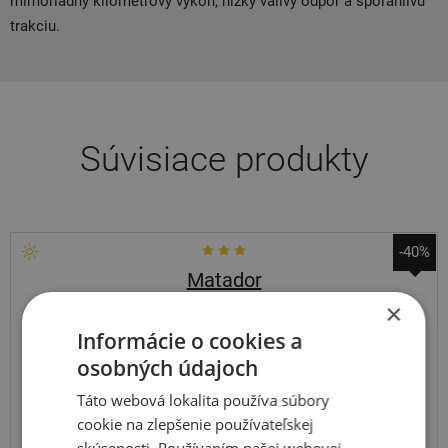
mimoriadny kilometrový výkon, nízky valivý odpor a spoľahlivú
trakciu.
Súvisiace produkty
-40%
Matador
Hectorra 5
×
Informácie o cookies a
215
45
R17
91Y
FR
osobných údajoch
Táto webová lokalita používa súbory
cookie na zlepšenie používateľskej
ODPORÚČAME
skúsenosti. Používaním našej webovej