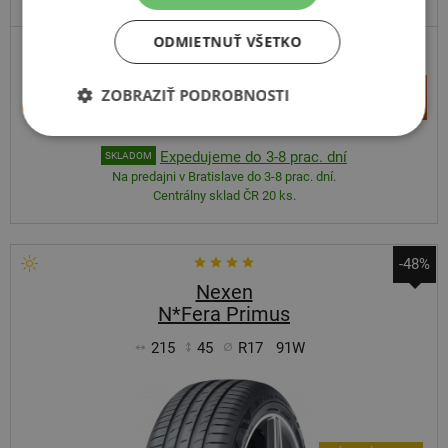
ODMIETNUŤ VŠETKO
+
ZOBRAZIŤ PODROBNOSTI
Kúpiť
66,80 €
–
Expedujeme do 3-8 prac. dní
SKLADOM
Na predajni v Bratislave do 3-8 prac. dní.
Centrálny sklad ČR 20 ks.
-48%
Nexen
N*Fera Primus
215
45
R17
91W