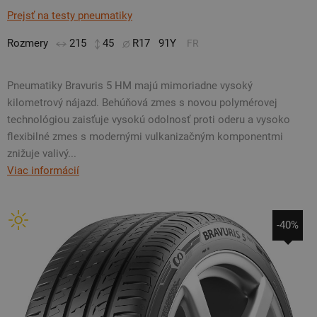
Prejsť na testy pneumatiky
Rozmery
215
45
R17
91Y
FR
Pneumatiky Bravuris 5 HM majú mimoriadne vysoký
kilometrový nájazd. Behúňová zmes s novou polymérovej
technológiou zaisťuje vysokú odolnosť proti oderu a vysoko
flexibilné zmes s modernými vulkanizačným komponentmi
znižuje valivý...
Viac informácií
-40%