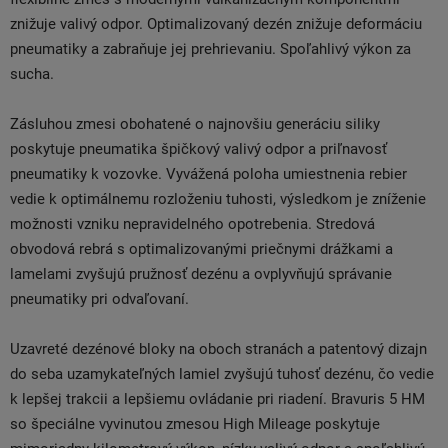
znižuje valivý odpor. Optimalizovaný dezén znižuje deformáciu
pneumatiky a zabraňuje jej prehrievaniu. Spoľahlivý výkon za
sucha.
Zásluhou zmesi obohatené o najnovšiu generáciu siliky
poskytuje pneumatika špičkový valivý odpor a priľnavosť
pneumatiky k vozovke. Vyvážená poloha umiestnenia rebier
vedie k optimálnemu rozloženiu tuhosti, výsledkom je zníženie
možnosti vzniku nepravidelného opotrebenia. Stredová
obvodová rebrá s optimalizovanými priečnymi drážkami a
lamelami zvyšujú pružnosť dezénu a ovplyvňujú správanie
pneumatiky pri odvaľovaní.
Uzavreté dezénové bloky na oboch stranách a patentový dizajn
do seba uzamykateľných lamiel zvyšujú tuhosť dezénu, čo vedie
k lepšej trakcii a lepšiemu ovládanie pri riadení. Bravuris 5 HM
so špeciálne vyvinutou zmesou High Mileage poskytuje