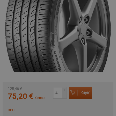
125,46 €
+
Kúpiť
75,20 €
–
Cena s
DPH