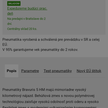
SKLADOM
Expedujeme budúci prac.
deň
Na predajni v Bratislave do 2
dní.
Centrálny sklad 20 ks.
Pneumatika vyrobená a schválená pre prevádzku v SR a celej
EÚ.
V 95% garantujeme vek pneumatiky do 2 rokov.
Popis
Parametre
Test pneumatiky
Nový EÚ štítok
Pneumatiky Bravuris 5 HM majú mimoriadne vysoký
kilometrový nájazd. Behúňová zmes s novou polymérovej
technológiou zaisťuje vysokú odolnosť proti oderu a vysoko
flexibilné zmes s modernými vulkanizačným komponentmi