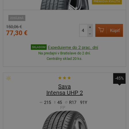
PRÉMIOVÁ KVALITA
ZOSÍLENÁ
150,06 €
+
Kúpiť
77,30 €
–
Expedujeme do 2 prac. dní
SKLADOM
Na predajni v Bratislave do 2 dní.
Centrálny sklad 20 ks.
-45%
Sava
Intensa UHP 2
215
45
R17
91Y
FP