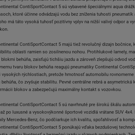
ntinental ContiSportContact 5 sú vybavené špeciálnymi aqua dráž
soch, ktoré účinne odvádzajú vodu bez zníženia tuhosti pneumatík
oho má táto vysoká tuhosť pozitívny vplyv na nižší valivý odpor a vy
ýkon.
tinental ContiSportContact 5 majú tiež revolučný dizajn bočnice, 
ibilitu oblasti ramien so zosilnenou nohou. Protihlukové lamely, 
blokmi behúňa, zaisťujú tichšiu jazdu a zároveň zlepšujú odvod vo
vnemu tvaru blokov behúňa reagujú pneumatiky Continental ContiSp
ri vysokých rýchlostiach, pretože hmotnosť automobilu rovnomerne
behúňa, čo zvyšuje stabilitu. Pevné centrálne rebrá a asymetrická 
ormácii blokov a zabezpečujú maximálny kontakt s vozovkou.
tinental ContiSportContact 5 sú navrhnuté pre širokú škálu autom
y až po luxusné a vysokovýkonné športové vozidlá vrátane SUV 4x4.
ily Mercedes-Benz, čo podčiarkuje ich kvalitu, spoľahlivosť a kompat
ntinental ContiSportContact 5 ponúkajú vďaka bezdušovej technoló
nutia, dlhšiu životnosť a bezpečnú jazdu v rôznych podmienkach. Te