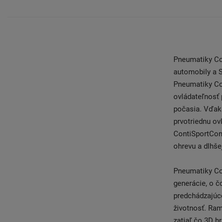
Pneumatiky Con
automobily a 
Pneumatiky Co
ovládateľnosť 
počasia. Vďaka
prvotriednu ov
ContiSportCont
ohrevu a dlhšej
Pneumatiky Con
generácie, o č
predchádzajúce
životnosť. Ram
zatiaľ čo 3D h