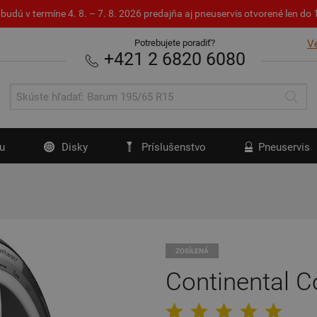
budú v termíne 4. 8. – 7. 8. 2026 predajňa aj pneuservis otvorené len d
Potrebujete poradiť?
V
+421 2 6820 6080
u
Disky
Príslušenstvo
Pneuservis
ZOSÍLENÁ
Continental C