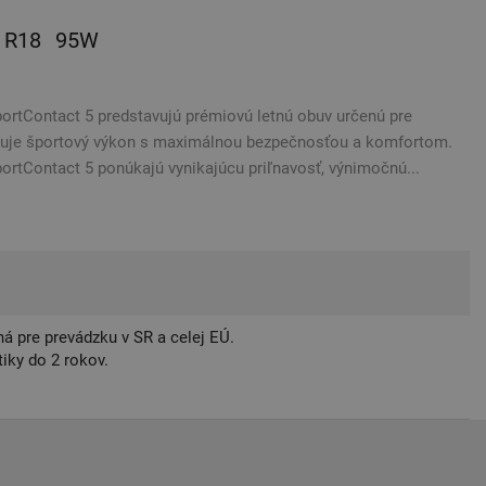
R18
95W
ortContact 5 predstavujú prémiovú letnú obuv určenú pre
nuje športový výkon s maximálnou bezpečnosťou a komfortom.
ortContact 5 ponúkajú vynikajúcu priľnavosť, výnimočnú...
á pre prevádzku v SR a celej EÚ.
iky do 2 rokov.