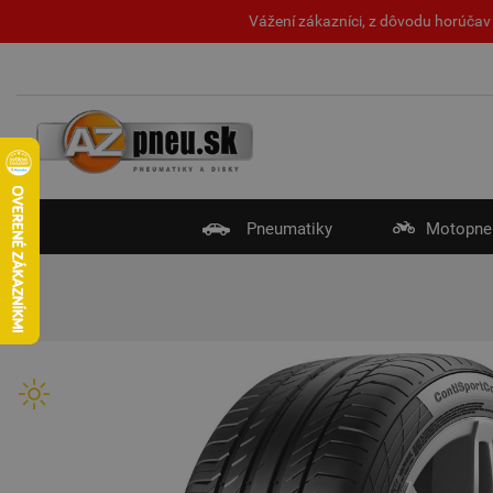
Vážení zákazníci, z dôvodu horúčav 
Pneumatiky
Motopne