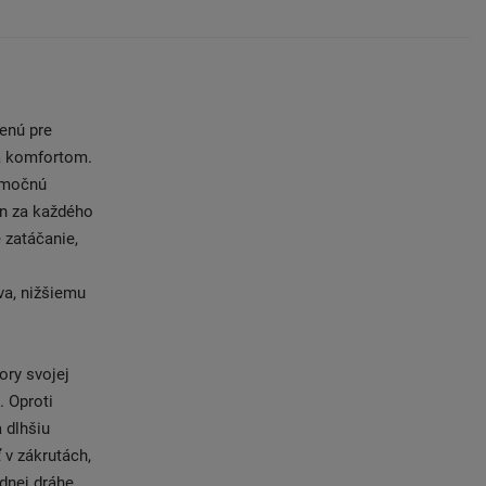
enú pre
a komfortom.
nimočnú
on za každého
 zatáčanie,
va, nižšiemu
ory svojej
. Oproti
a dlhšiu
 v zákrutách,
dnej dráhe.