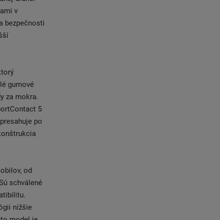
kami v
 a bezpečnosti
šší
ktorý
malé gumové
dy za mokra.
ortContact 5
 presahuje po
konštrukcia
obilov, od
 Sú schválené
ibilitu.
gii nižšie
nto model je