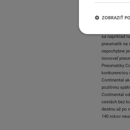
udávala smer a
cenou. V roku
založená už v 
ZOBRAZIŤ P
podkovy ako a
tejto výrobe p
sa napríklad n
pneumatík na s
nepochybne je
inovovať pneum
Pneumatiky Co
konkurenciou s
Continental a
pozitívnu spät
Continental od
cestách bez k
dezénu až po v
140 rokov neus