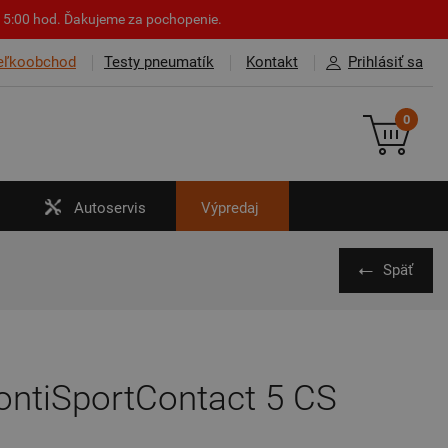
o 15:00 hod. Ďakujeme za pochopenie.
eľkoobchod
Testy pneumatík
Kontakt
Prihlásiť sa
0
Autoservis
Výpredaj
Späť
ontiSportContact 5 CS