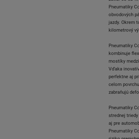
Pneumatiky Co
obvodových pá
jazdy. Okrem t
kilometrový v
Pneumatiky Con
kombinuje flex
mostíky medzi 
Vďaka inovatí
perfektne aj p
celom povrchu 
zabraňujú def
Pneumatiky Con
strednej tried
aj pre automob
Pneumatiky Co
riziko prepich