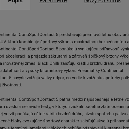
Popis
Parametre
Nový EÚ štítok
tinental ContiSportContact 5 predstavujú prémiovú letnú obuv urč
SUV, ktorá kombinuje športový výkon s maximálnou bezpečnosťou 
ntinental ContiSportContact 5 ponúkajú vynikajúcu priľnavosť, vý
pri akcelerácii a prejazde zákrutami a zároveň špičkový brzdný výk
 inovatívnej zmesi Black Chilli zaisťujú krátku brzdnú dráhu, presné
ládateľnosť a vysoký kilometrový výkon. Pneumatiky Continental
act 5 navyše znižujú valivý odpor, čo vedie k zníženiu spotreby pali
 životnosti.
tinental ContiSportContact 5 patria medzi najúspešnejšie letné vz
om svedčia nezávislé testy, v ktorých získali početné zlaté ocenenia
j verzii ponúkajú ešte kratšiu brzdnú dráhu, nižšiu spotrebu paliva 
enné bloky evokujúce športový charakter zaisťujú skvelú priľnavosť
rany s jemnými lamelami v blokoch behúňa prispievajú k presnej brz