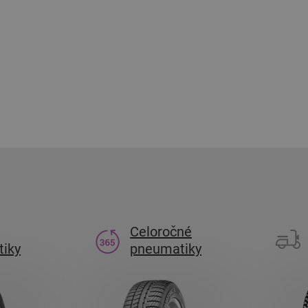
Celoročné
iky
pneumatiky