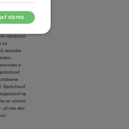
litou, ale aj
l bola
čov pre
JAŤ VŠETKO
atiky a bola v
yslu, podieľala
čším výrobcom
l sú
ží neustále
rendov.
porovnaní s
 Spoločnosť
dostávame
l. Spoločnosť
 bezpečnosť na
ete so vzorom
– už viac ako
sov.