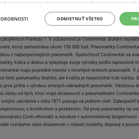
 zabezpečila si exkluzívnu pozíciu na trhu. Vyznačujú sa vysokou kva
 1934 si patentovala bezdušovú pneumatiku. Spoločnosť Continenta
roku 1871 v Hannoveri, kedy sa spoločnosť zamerala na výrobu tlmi
ODROBNOSTI
ODMIETNUŤ VŠETKO
PRI
j celogumových obručí pre vagóny, neskôr vyrábala kolesové pneum
rvá na svete. Patrí k popredným dodávateľom automobilového priem
a projektoch Formuly 1. V súčasnosti je Continental druhým najvä
vete, ktorý zamestnáva okolo 150 000 ľudí. Pneumatiky Continenta
dnou z najbezpečnejších pneumatík. Spoločnosť Continental sa sna
atiky, kráča s dobou a vylepšuje svoje výrobky podľa najnovších t
ntinental majú popredné miesto v mnohých testoch pneumatík. V 
ú tieto pneumatiky drahšie, ale kvalita je nespočetne krát vyššia.
ko prvá prišla s výrobou zimných nákladných pneumatík. Väčšinou 
nú väzbu od tých, ktorí majú skúsenosti s pneumatikami Continenta
 svojho založenia v roku 1871 pracuje na jednom cieli: Zabezpečiť
ompromisov, s komfortom a potešením. Od prvej pneumatiky na sv
izionársku Conti.eKontakt a inovácie v automobilovej bezpečnosti 
tále rozvíjame naše skúsenosti v oblasti mobility, dopravy a proce