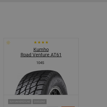
Kumho
Road Venture AT61
104S
SUV-UNIVERZÁLNE
ZOSÍLENÁ