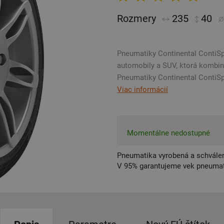
Rozmery
235
40
Pneumatiky Continental ContiSp
automobily a SUV, ktorá kombi
Pneumatiky Continental ContiSp
Viac informácií
Momentálne nedostupné
Pneumatika vyrobená a schválen
V 95% garantujeme vek pneumat