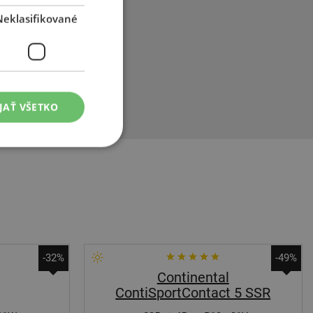
Neklasifikované
 rebier. Toto
mitov. Veľmi
i pri jazde za
JAŤ VŠETKO
-32%
-49%
Continental
ContiSportContact 5 SSR