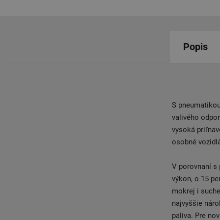
Popis
S pneumatikou 
valivého odpor
vysoká priľnav
osobné vozidlá
V porovnaní s
výkon, o 15 per
mokrej i suche
najvyššie náro
paliva. Pre no