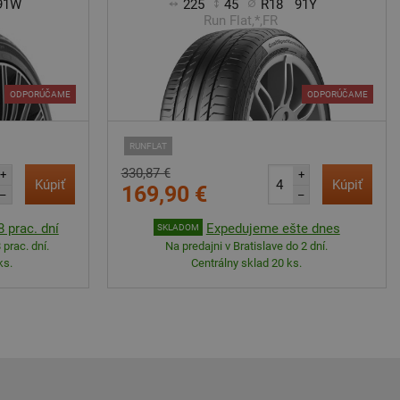
91W
225
45
R18
91Y
Run Flat,*,FR
ODPORÚČAME
ODPORÚČAME
RUNFLAT
330,87 €
+
+
Kúpiť
Kúpiť
169,90 €
–
–
 prac. dní
Expedujeme ešte dnes
SKLADOM
 prac. dní.
Na predajni v Bratislave do 2 dní.
ks.
Centrálny sklad 20 ks.