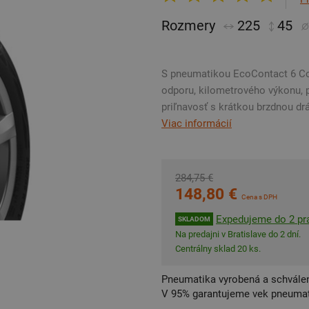
Rozmery
225
45
S pneumatikou EcoContact 6 Con
odporu, kilometrového výkonu, p
priľnavosť s krátkou brzdnou dr
Viac informácií
284,75 €
148,80 €
Cena s DPH
Expedujeme do 2 pra
SKLADOM
Na predajni v Bratislave do 2 dní.
Centrálny sklad 20 ks.
Pneumatika vyrobená a schválen
V 95% garantujeme vek pneumat