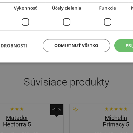
ispievajú k odvodneniu profilu.
Výkonnosť
Účely cielenia
Funkcie
lu naplánovali vývojári podľa rozmeru pneumatiky tri, štyri alebo päť
ané na mieru umožňuje dobrú priľnavosť a precízne handling až do li
 medzi rebrami a drážkami profilu slúži tiež k odvodu vody drážkam
ženie sklonu k aquaplaningu.
ODROBNOSTI
ODMIETNUŤ VŠETKO
PRI
Súvisiace produkty
-41%
Matador
Michelin
Hectorra 5
Primacy 5