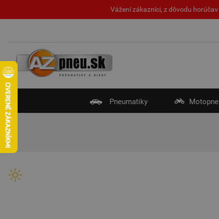
Vážení zákazníci, z dôvodu horúčav 
Pneumatiky
Motopne