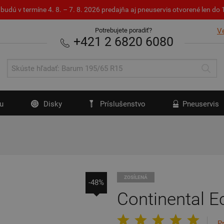
budú v termíne 4. 8. – 7. 8. 2026 predajňa aj pneuservis otvorené len d
Potrebujete poradiť?
V
+421 2 6820 6080
u
Disky
Príslušenstvo
Pneuservis
ZOSÍLENÁ
-48%
Continental E
P