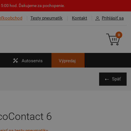
o 15:00 hod. Ďakujeme za pochopenie.
eľkoobchod
Testy pneumatík
Kontakt
Prihlásiť sa
0
Autoservis
Výpredaj
Späť
coContact 6
rejsť na testy pneumatiky