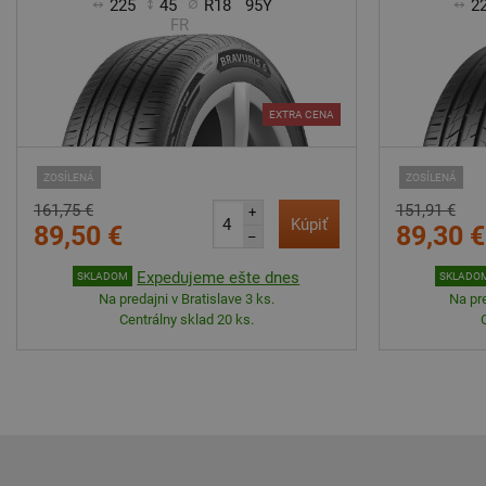
225
45
R18
95Y
2
FR
EXTRA CENA
ZOSÍLENÁ
ZOSÍLENÁ
161,75 €
151,91 €
+
Kúpiť
89,50 €
89,30 €
–
Expedujeme ešte dnes
SKLADOM
SKLADO
Na predajni v Bratislave 3 ks.
Na pre
Centrálny sklad 20 ks.