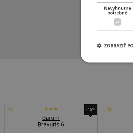
priľnavosť a pr
Nevyhnutne
potrebné
U dizajnu profi
riešenie strih
vyvážený pomer
dažďa a na zní
ZOBRAZIŤ P
-45%
Barum
Bravuris 6