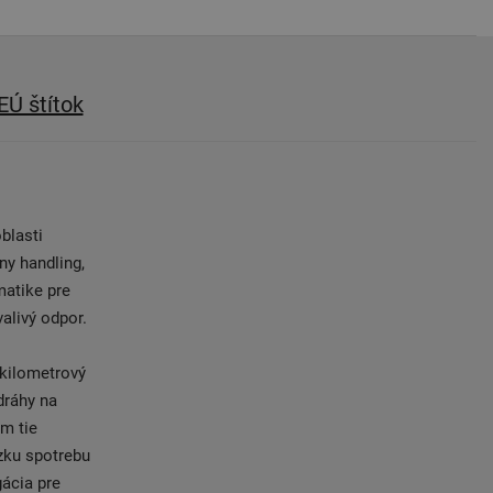
EÚ štítok
blasti
ny handling,
matike pre
alivý odpor.
 kilometrový
 dráhy na
m tie
ízku spotrebu
ácia pre