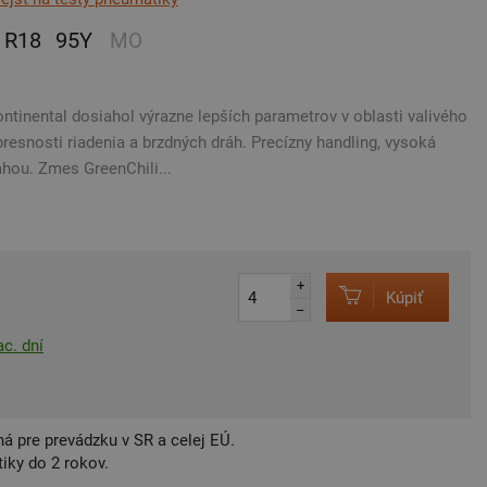
R18
95Y
MO
tinental dosiahol výrazne lepších parametrov v oblasti valivého
resnosti riadenia a brzdných dráh. Precízny handling, vysoká
áhou. Zmes GreenChili...
+
Kúpiť
–
c. dní
á pre prevádzku v SR a celej EÚ.
iky do 2 rokov.