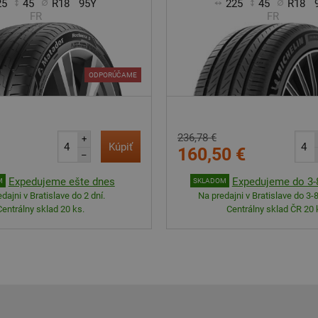
25
45
R18
95Y
225
45
R18
FR
FR
ODPORÚČAME
236,78 €
+
Kúpiť
160,50 €
–
Expedujeme ešte dnes
Expedujeme do 3-8
M
SKLADOM
dajni v Bratislave do 2 dní.
Na predajni v Bratislave do 3-8
Centrálny sklad 20 ks.
Centrálny sklad ČR 20 