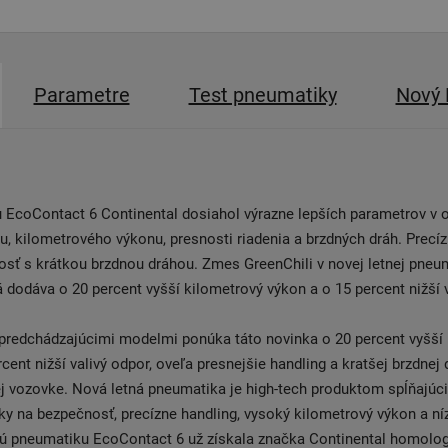
Parametre
Test pneumatiky
Nový 
EcoContact 6 Continental dosiahol výrazne lepších parametrov v o
u, kilometrového výkonu, presnosti riadenia a brzdných dráh. Precíz
osť s krátkou brzdnou dráhou. Zmes GreenChili v novej letnej pneu
 dodáva o 20 percent vyšší kilometrový výkon a o 15 percent nižší v
 predchádzajúcimi modelmi ponúka táto novinka o 20 percent vyšší
cent nižší valivý odpor, oveľa presnejšie handling a kratšej brzdnej
j vozovke. Nová letná pneumatika je high-tech produktom spĺňajúci
ky na bezpečnosť, precízne handling, vysoký kilometrový výkon a n
vú pneumatiku EcoContact 6 už získala značka Continental homolog