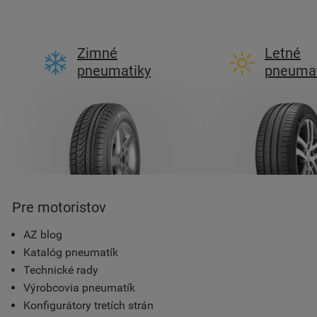
Zimné
Letné
pneumatiky
pneumat
Pre motoristov
AZ blog
Katalóg pneumatík
Technické rady
Výrobcovia pneumatík
Konfigurátory tretích strán