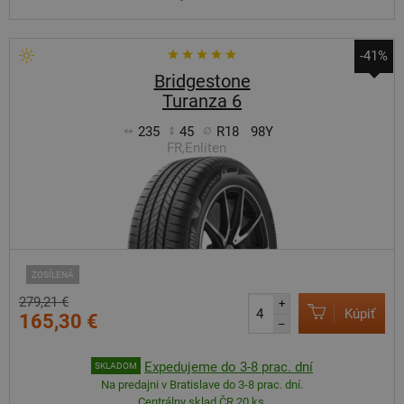
-41%
Bridgestone
Turanza 6
235
45
R18
98Y
FR,Enliten
ZOSÍLENÁ
279,21 €
+
Kúpiť
165,30 €
–
Expedujeme do 3-8 prac. dní
SKLADOM
Na predajni v Bratislave do 3-8 prac. dní.
Centrálny sklad ČR 20 ks.