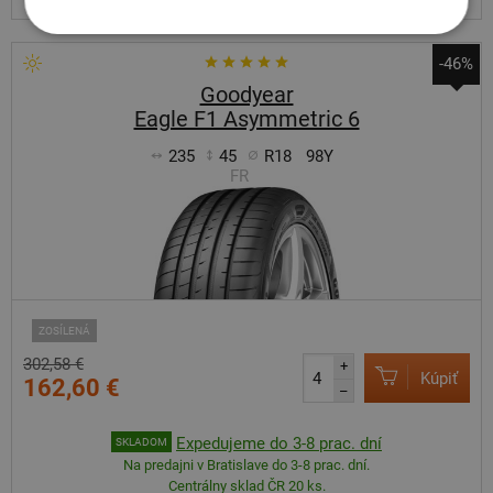
-46%
Goodyear
Eagle F1 Asymmetric 6
235
45
R18
98Y
FR
ZOSÍLENÁ
302,58 €
+
Kúpiť
162,60 €
–
Expedujeme do 3-8 prac. dní
SKLADOM
Na predajni v Bratislave do 3-8 prac. dní.
Centrálny sklad ČR 20 ks.