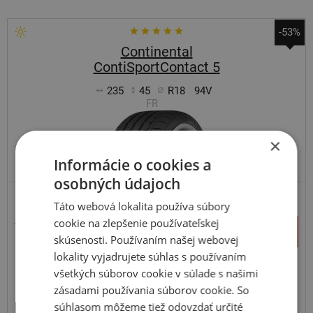
-53%
Continental
ContiSportContact 5
235
45
R18
94V
FR
×
Informácie o cookies a
EXTRA CENA
osobných údajoch
Táto webová lokalita používa súbory
cookie na zlepšenie používateľskej
302,58 €
+
Kúpiť
143,30 €
skúsenosti. Používaním našej webovej
–
lokality vyjadrujete súhlas s používaním
všetkých súborov cookie v súlade s našimi
Expedujeme budúci prac. deň
SKLADOM
Na predajni v Bratislave do 2 dní.
zásadami používania súborov cookie. So
Centrálny sklad 20 ks.
súhlasom môžeme tiež odovzdať určité