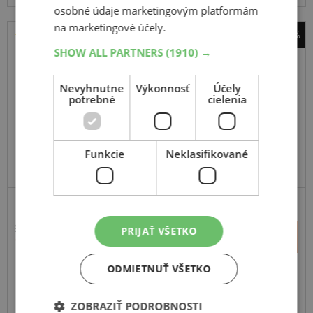
osobné údaje marketingovým platformám
na marketingové účely.
-43%
SHOW ALL PARTNERS
(1910) →
Pirelli
Powergy 2
Nevyhnutne
Výkonnosť
Účely
235
45
R18
98Y
potrebné
cielenia
Funkcie
Neklasifikované
ODPORÚČAME
ZOSÍLENÁ
252,15 €
PRIJAŤ VŠETKO
+
Kúpiť
143,10 €
–
ODMIETNUŤ VŠETKO
Expedujeme do 3-8 prac. dní
SKLADOM
Na predajni v Bratislave do 3-8 prac. dní.
ZOBRAZIŤ PODROBNOSTI
Centrálny sklad ČR 20 ks.