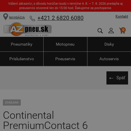
Vážení zákazníci, z dôvodu horúčav budú v termíne 4. 8. – 7. 8. 2026 predajňa aj
pneuservis otvorené len do 15:00 hod. Ďakujeme za pochopenie.
Kontakt
+421 2 6820 6080
NAVIGÁCIA
0
Pneumatiky
Motopneu
Disky
Príslušenstvo
Pneuservis
Autoservis
Späť
ZOSÍLENÁ
Continental
PremiumContact 6