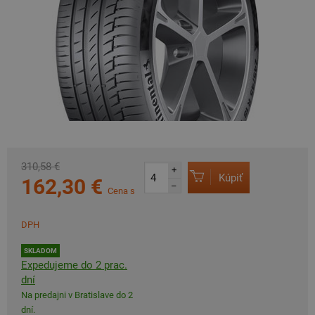
310,58 €
+
Kúpiť
162,30 €
–
Cena s
DPH
SKLADOM
Expedujeme do 2 prac.
dní
Na predajni v Bratislave do 2
dní.