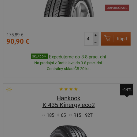
ODPORÚČAME
175,89 €
+
Kúpiť
90,90 €
–
Expedujeme do 3-8 prac. dní
SKLADOM
Na predajni v Bratislave do 3-8 prac. dní.
Centrálny sklad ČR 20 ks.
-44%
Hankook
K 435 Kinergy eco2
185
65
R15
92T