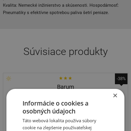
Kvalita: Nemecké inžinierstvo a skúsenosti. Hospodárnosť:
Pneumatiky s efektívne spotrebou paliva šetrí peniaze.
Súvisiace produkty
-38%
Barum
Bravuris 6
×
Informácie o cookies a
185
65
R15
92T
osobných údajoch
Táto webová lokalita používa súbory
cookie na zlepšenie používateľskej