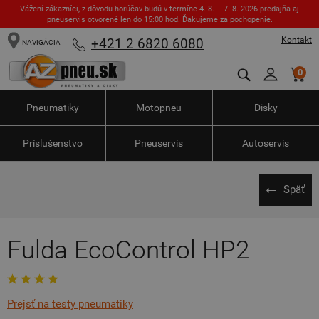
Vážení zákazníci, z dôvodu horúčav budú v termíne 4. 8. – 7. 8. 2026 predajňa aj
pneuservis otvorené len do 15:00 hod. Ďakujeme za pochopenie.
Kontakt
+421 2 6820 6080
NAVIGÁCIA
0
Pneumatiky
Motopneu
Disky
Príslušenstvo
Pneuservis
Autoservis
Späť
Fulda EcoControl HP2
Prejsť na testy pneumatiky