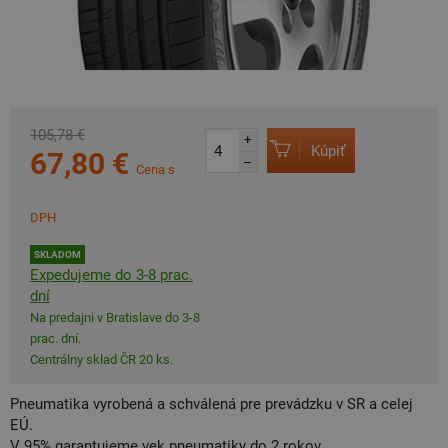
105,78 €
+
Kúpiť
67,80 €
–
Cena s
DPH
SKLADOM
Expedujeme do 3-8 prac.
dní
Na predajni v Bratislave do 3-8
prac. dní.
Centrálny sklad ČR 20 ks.
Pneumatika vyrobená a schválená pre prevádzku v SR a celej
EÚ.
V 95% garantujeme vek pneumatiky do 2 rokov.