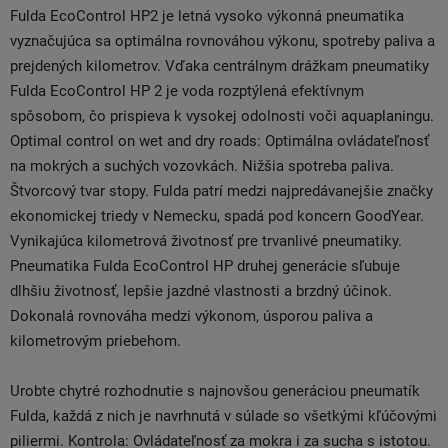
Fulda EcoControl HP2 je letná vysoko výkonná pneumatika
vyznačujúca sa optimálna rovnováhou výkonu, spotreby paliva a
prejdených kilometrov. Vďaka centrálnym drážkam pneumatiky
Fulda EcoControl HP 2 je voda rozptýlená efektívnym
spôsobom, čo prispieva k vysokej odolnosti voči aquaplaningu.
Optimal control on wet and dry roads: Optimálna ovládateľnosť
na mokrých a suchých vozovkách. Nižšia spotreba paliva.
Štvorcový tvar stopy. Fulda patrí medzi najpredávanejšie značky
ekonomickej triedy v Nemecku, spadá pod koncern GoodYear.
Vynikajúca kilometrová životnosť pre trvanlivé pneumatiky.
Pneumatika Fulda EcoControl HP druhej generácie sľubuje
dlhšiu životnosť, lepšie jazdné vlastnosti a brzdný účinok.
Dokonalá rovnováha medzi výkonom, úsporou paliva a
kilometrovým priebehom.
Urobte chytré rozhodnutie s najnovšou generáciou pneumatík
Fulda, každá z nich je navrhnutá v súlade so všetkými kľúčovými
piliermi. Kontrola: Ovládateľnosť za mokra i za sucha s istotou.