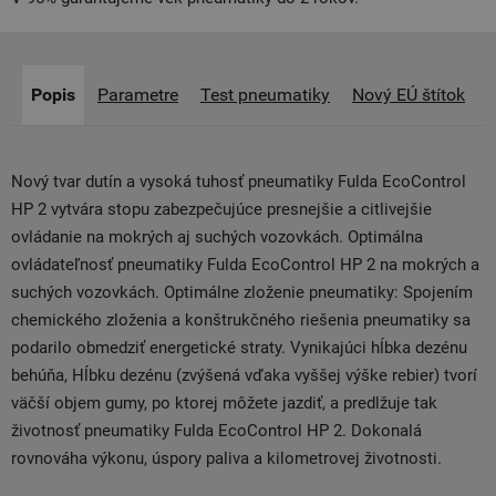
Popis
Parametre
Test pneumatiky
Nový EÚ štítok
Nový tvar dutín a vysoká tuhosť pneumatiky Fulda EcoControl
HP 2 vytvára stopu zabezpečujúce presnejšie a citlivejšie
ovládanie na mokrých aj suchých vozovkách. Optimálna
ovládateľnosť pneumatiky Fulda EcoControl HP 2 na mokrých a
suchých vozovkách. Optimálne zloženie pneumatiky: Spojením
chemického zloženia a konštrukčného riešenia pneumatiky sa
podarilo obmedziť energetické straty. Vynikajúci hĺbka dezénu
behúňa, Hĺbku dezénu (zvýšená vďaka vyššej výške rebier) tvorí
väčší objem gumy, po ktorej môžete jazdiť, a predlžuje tak
životnosť pneumatiky Fulda EcoControl HP 2. Dokonalá
rovnováha výkonu, úspory paliva a kilometrovej životnosti.