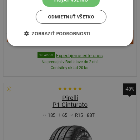
ODPORÚČAME
ODMIETNUŤ VŠETKO
102,71 €
ZOBRAZIŤ PODROBNOSTI
+
Kúpiť
62,80 €
–
Expedujeme ešte dnes
SKLADOM
Na predajni v Bratislave do 2 dní.
Centrálny sklad 20 ks.
-48%
Pirelli
P1 Cinturato
185
65
R15
88T