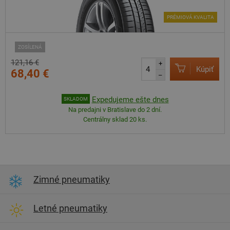
PRÉMIOVÁ KVALITA
ZOSÍLENÁ
121,16 €
+
Kúpiť
68,40 €
–
Expedujeme ešte dnes
SKLADOM
Na predajni v Bratislave do 2 dní.
Centrálny sklad 20 ks.
Zimné pneumatiky
Letné pneumatiky