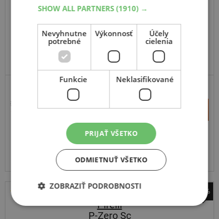
SHOW ALL PARTNERS
(1910) →
215
45
R20
95T
FR
Nevyhnutne
Výkonnosť
Účely
potrebné
cielenia
Funkcie
Neklasifikované
ZOSÍLENÁ
273,68 €
+
Kúpiť
186,40 €
–
PRIJAŤ VŠETKO
Expedujeme do 3-8 prac. dní
SKLADOM
Na predajni v Bratislave do 3-8 prac. dní.
Centrálny sklad ČR 20 ks.
ODMIETNUŤ VŠETKO
ZOBRAZIŤ PODROBNOSTI
-58%
Pirelli
P-Zero Sc