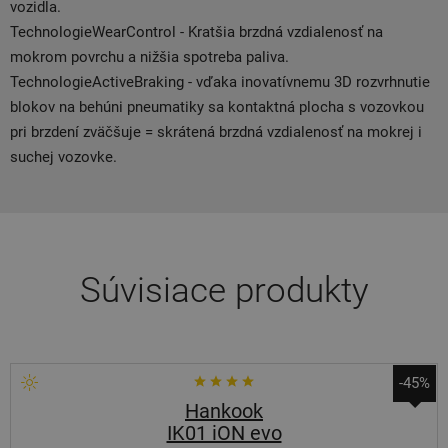
vozidla.
TechnologieWearControl - Kratšia brzdná vzdialenosť na
mokrom povrchu a nižšia spotreba paliva.
TechnologieActiveBraking - vďaka inovatívnemu 3D rozvrhnutie
blokov na behúni pneumatiky sa kontaktná plocha s vozovkou
pri brzdení zväčšuje = skrátená brzdná vzdialenosť na mokrej i
suchej vozovke.
Súvisiace produkty
-45%
Hankook
IK01 iON evo