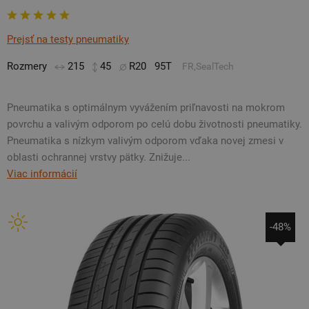
Prejsť na testy pneumatiky
Rozmery
215
45
R20
95T
FR,SealTech
Pneumatika s optimálnym vyvážením priľnavosti na mokrom
povrchu a valivým odporom po celú dobu životnosti pneumatiky.
Pneumatika s nízkym valivým odporom vďaka novej zmesi v
oblasti ochrannej vrstvy pätky. Znižuje...
Viac informácií
-48%