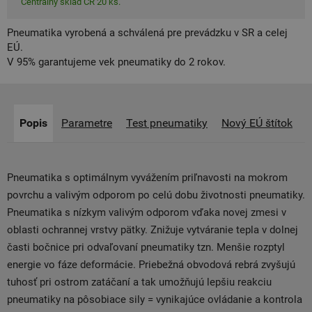
Centrálny sklad ČR 20 ks.
Pneumatika vyrobená a schválená pre prevádzku v SR a celej
EÚ.
V 95% garantujeme vek pneumatiky do 2 rokov.
Popis
Parametre
Test pneumatiky
Nový EÚ štítok
Pneumatika s optimálnym vyvážením priľnavosti na mokrom
povrchu a valivým odporom po celú dobu životnosti pneumatiky.
Pneumatika s nízkym valivým odporom vďaka novej zmesi v
oblasti ochrannej vrstvy pätky. Znižuje vytváranie tepla v dolnej
časti bočnice pri odvaľovaní pneumatiky tzn. Menšie rozptyl
energie vo fáze deformácie. Priebežná obvodová rebrá zvyšujú
tuhosť pri ostrom zatáčaní a tak umožňujú lepšiu reakciu
pneumatiky na pôsobiace sily = vynikajúce ovládanie a kontrola