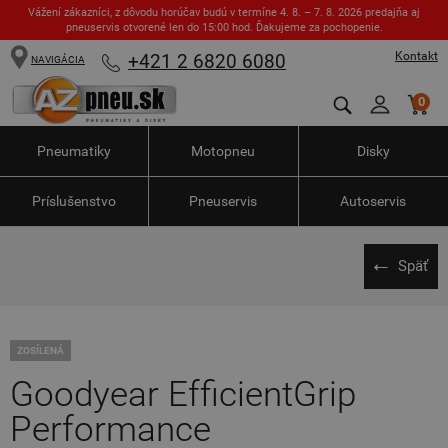
Vážení zákazníci, z dôvodu horúčav budú v termíne 4. 8. – 7. 8. 2026 predajňa aj
pneuservis otvorené len do 15:00 hod. Ďakujeme za pochopenie.
Kontakt
+421 2 6820 6080
NAVIGÁCIA
0
Pneumatiky
Motopneu
Disky
Príslušenstvo
Pneuservis
Autoservis
Späť
ZOSÍLENÁ
Goodyear EfficientGrip
Performance