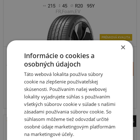
215
45
R20
95Y
FR,Foam,EV
PRÉMIOVÁ KVALITA
×
Informácie o cookies a
ZOSÍLENÁ
osobných údajoch
340,71 €
+
Kúpiť
186,40 €
–
Táto webová lokalita používa súbory
cookie na zlepšenie používateľskej
Expedujeme do 3-8 prac. dní
SKLADOM
skúsenosti. Používaním našej webovej
Na predajni v Bratislave do 3-8 prac. dní.
lokality vyjadrujete súhlas s používaním
Centrálny sklad ČR 20 ks.
všetkých súborov cookie v súlade s našimi
zásadami používania súborov cookie. So
súhlasom môžeme tiež odovzdať určité
-32%
osobné údaje marketingovým platformám
Michelin
na marketingové účely.
Primacy 5 Energy