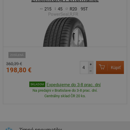
215
45
R20
95T
PowerSeal,R,FR
ZOSÍLENÁ
360,39 €
+
Kúpiť
198,80 €
–
Expedujeme do 3-8 prac. dní
SKLADOM
Na predajni v Bratislave do 3-8 prac. dní.
Centrálny sklad ČR 20 ks.
Zimné pneumatiky