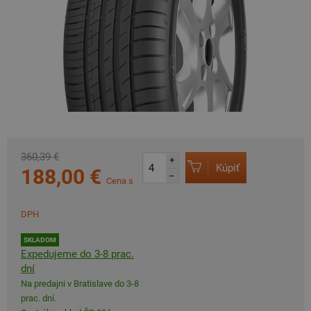
360,39 €
+
Kúpiť
188,00 €
–
Cena s
DPH
SKLADOM
Expedujeme do 3-8 prac.
dní
Na predajni v Bratislave do 3-8
prac. dní.