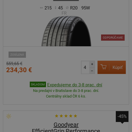
215
45
R20
95W
FR
ODPORÚČAME
ZOSÍLENÁ
559,65 €
+
Kúpiť
234,30 €
–
Expedujeme do 3-8 prac. dní
SKLADOM
Na predajni v Bratislave do 3-8 prac. dní.
Centrálny sklad ČR 6 ks.
-45%
Goodyear
EfficientGrip Performance