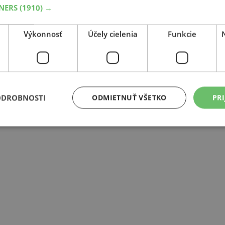
TNERS
(1910) →
Výkonnosť
Účely cielenia
Funkcie
ODROBNOSTI
ODMIETNUŤ VŠETKO
PRI