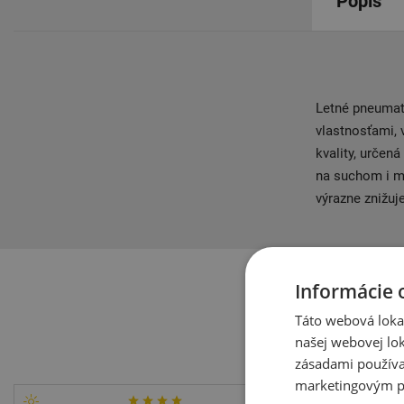
Popis
Letné pneumat
vlastnosťami, 
kvality, určen
na suchom i m
výrazne znižuj
Informácie 
Táto webová lokal
našej webovej lok
zásadami používa
marketingovým p