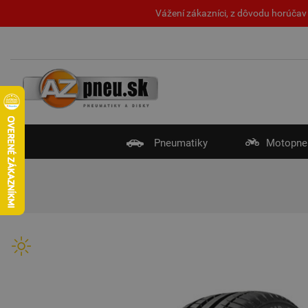
Vážení zákazníci, z dôvodu horúčav 
Pneumatiky
Motopne