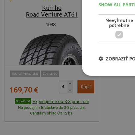
SHOW ALL PAR
Kumho
Road Venture AT61
Nevyhnutne
104S
potrebné
ZOBRAZIŤ P
SUV-UNIVERZÁLNE
ZOSÍLENÁ
+
Kúpiť
169,70 €
–
Expedujeme do 3-8 prac. dní
SKLADOM
Na predajni v Bratislave do 3-8 prac. dní.
Centrálny sklad ČR 12 ks.