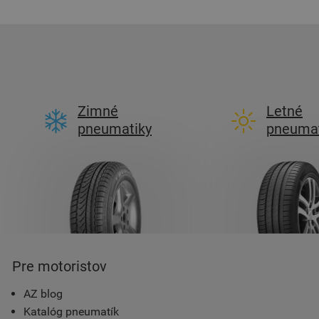
Zimné
Letné
pneumatiky
pneumat
Pre motoristov
AZ blog
Katalóg pneumatík