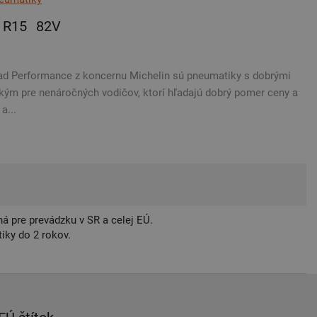
R15
82V
d Performance z koncernu Michelin sú pneumatiky s dobrými
kým pre nenáročných vodičov, ktorí hľadajú dobrý pomer ceny a
a...
á pre prevádzku v SR a celej EÚ.
iky do 2 rokov.