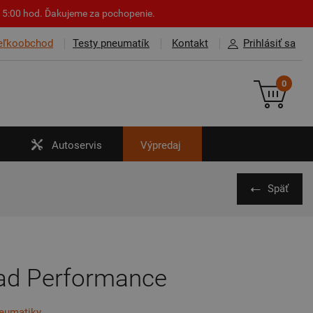
o 15:00 hod. Ďakujeme za pochopenie.
eľkoobchod
Testy pneumatík
Kontakt
Prihlásiť sa
0
Autoservis
Výpredaj
Späť
ad Performance
neumatiky