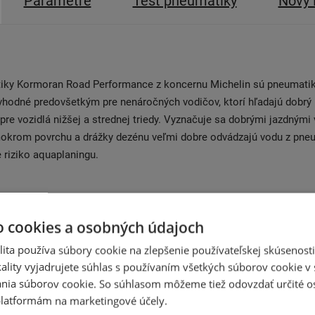
Parametre
Test pneumatiky
Nový 
iky Kormoran Road Performance z koncernu Michelin sú pneumatik
vhodné predovšetkým pre nenáročných vodičov, ktorí hľadajú dobrý
á pre vozidlá nižšej a strednej triedy. Vyznačuje sa dobrými jazdnými
okrom povrchu a drážky dezénu veľmi dobre odvádzajú vodu z pneu
e riziko aquaplaningu.
o cookies a osobných údajoch
Súvisiace produkty
ita používa súbory cookie na zlepšenie používateľskej skúsenost
ality vyjadrujete súhlas s používaním všetkých súborov cookie v 
nia súborov cookie. So súhlasom môžeme tiež odovzdať určité o
latformám na marketingové účely.