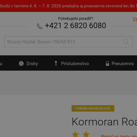
budú v termíne 4. 8. – 7. 8. 2026 predajňa aj pneuservis otvorené len d
Potrebujete poradiť?
V
+421 2 6820 6080
u
Disky
Príslušenstvo
Pneuservis
VYRÁBA MICHELIN V EÚ
Kormoran Ro
Prejsť na testy p