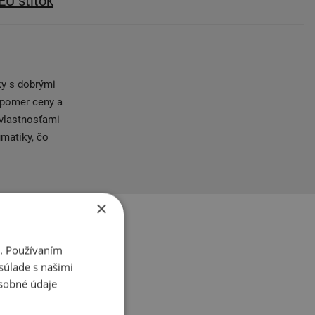
EÚ štítok
y s dobrými
 pomer ceny a
 vlastnosťami
matiky, čo
×
i. Používaním
súlade s našimi
sobné údaje