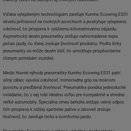
Vďaka vylepšeným technológiám zaisťuje Kumho Ecowing ES31
skvelú priľnavosť na mokrých povrchoch a poskytuje vylepšenú
odolnosť, čo prispieva k vyššiemu kilometrovému nájazdu.
Asymetrický dezén pneumatiky znižuje nahromadenie tepla
počas jazdy, čo ďalej zvyšuje životnosť produktu. Podľa šírky
pneumatiky sa môže dezén líšiť, čo umožňuje prispôsobenie
rôznym potrebám vozidiel.
Medzi hlavné výhody pneumatiky Kumho Ecowing ES31 patrí
silný záber, vysoká odolnosť, mimoriadny grip na mokrom
povrchu a predĺžená životnosť. Pneumatika ponúka jednoduché
ovládanie, čo z nej robí ideálnu voľbu pre kompaktné a stredne
veľké automobily. Špeciálna zmes behúňa znižuje valivý odpor,
čím prispieva k nižšej spotrebe paliva a zároveň znižuje
hlučnosť, čo zaisťuje tichú a komfortnú jazdu.