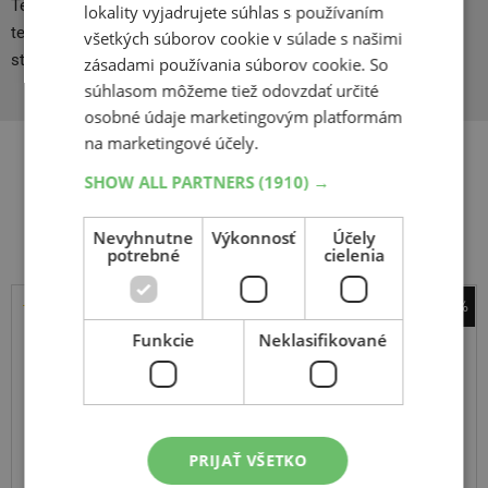
Texase a Mexiku. Kumho, ako jeden z mála výrobcov zvláda
lokality vyjadrujete súhlas s používaním
technológiu výroby leteckých pneumatík, a to ako pre stíhacie
všetkých súborov cookie v súlade s našimi
stroje F 16, tak aj pre Boeingy 747.
zásadami používania súborov cookie. So
súhlasom môžeme tiež odovzdať určité
osobné údaje marketingovým platformám
na marketingové účely.
SHOW ALL PARTNERS
(1910) →
Súvisiace produkty
Nevyhnutne
Výkonnosť
Účely
potrebné
cielenia
-37%
Kumho
Funkcie
Neklasifikované
EcoWing ES 31
165
70
R14
85T
PRIJAŤ VŠETKO