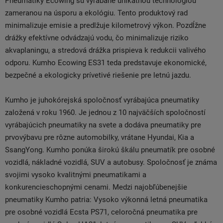
Pneumatiky Ecowing sú vyrábané unikátnou technológiou
zameranou na úsporu a ekológiu. Tento produktový rad
minimalizuje emisie a predlžuje kilometrový výkon. Pozdĺžne
drážky efektívne odvádzajú vodu, čo minimalizuje riziko
akvaplaningu, a stredová drážka prispieva k redukcii valivého
odporu. Kumho Ecowing ES31 teda predstavuje ekonomické,
bezpečné a ekologicky prívetivé riešenie pre letnú jazdu.
Kumho je juhokórejská spoločnosť vyrábajúca pneumatiky
založená v roku 1960. Je jednou z 10 najväčších spoločností
vyrábajúcich pneumatiky na svete a dodáva pneumatiky pre
prvovýbavu pre rôzne automobilky, vrátane Hyundai, Kia a
SsangYong. Kumho ponúka širokú škálu pneumatík pre osobné
vozidlá, nákladné vozidlá, SUV a autobusy. Spoločnosť je známa
svojimi vysoko kvalitnými pneumatikami a
konkurencieschopnými cenami. Medzi najobľúbenejšie
pneumatiky Kumho patria: Vysoko výkonná letná pneumatika
pre osobné vozidlá Ecsta PS71, celoročná pneumatika pre