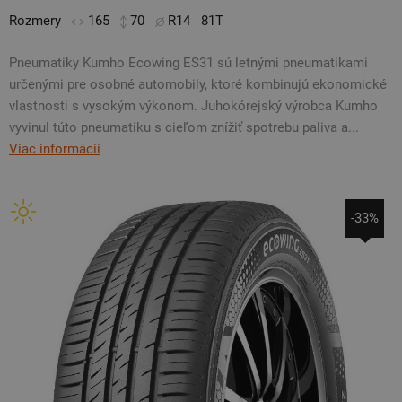
Rozmery
165
70
R14
81T
Pneumatiky Kumho Ecowing ES31 sú letnými pneumatikami
určenými pre osobné automobily, ktoré kombinujú ekonomické
vlastnosti s vysokým výkonom. Juhokórejský výrobca Kumho
vyvinul túto pneumatiku s cieľom znížiť spotrebu paliva a...
Viac informácií
-33%