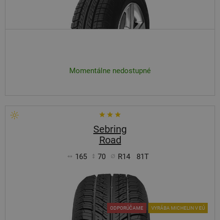
Momentálne nedostupné
Sebring
Road
165
70
R14
81T
ODPORÚČAME
VYRÁBA MICHELIN V EÚ