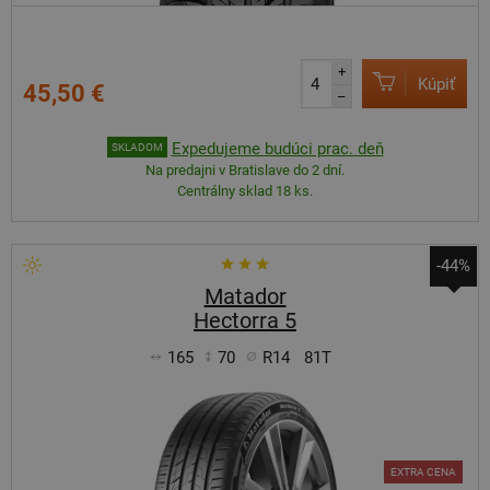
+
Kúpiť
45,50 €
–
Expedujeme budúci prac. deň
SKLADOM
Na predajni v Bratislave do 2 dní.
Centrálny sklad 18 ks.
-44%
Matador
Hectorra 5
165
70
R14
81T
EXTRA CENA