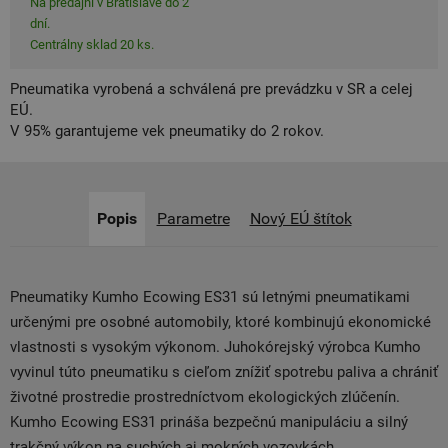
Na predajni v Bratislave do 2
dní.
Centrálny sklad 20 ks.
Pneumatika vyrobená a schválená pre prevádzku v SR a celej
EÚ.
V 95% garantujeme vek pneumatiky do 2 rokov.
Popis
Parametre
Nový EÚ štítok
Pneumatiky Kumho Ecowing ES31 sú letnými pneumatikami
určenými pre osobné automobily, ktoré kombinujú ekonomické
vlastnosti s vysokým výkonom. Juhokórejský výrobca Kumho
vyvinul túto pneumatiku s cieľom znížiť spotrebu paliva a chrániť
životné prostredie prostredníctvom ekologických zlúčenín.
Kumho Ecowing ES31 prináša bezpečnú manipuláciu a silný
trakčný výkon na suchých aj mokrých vozovkách.