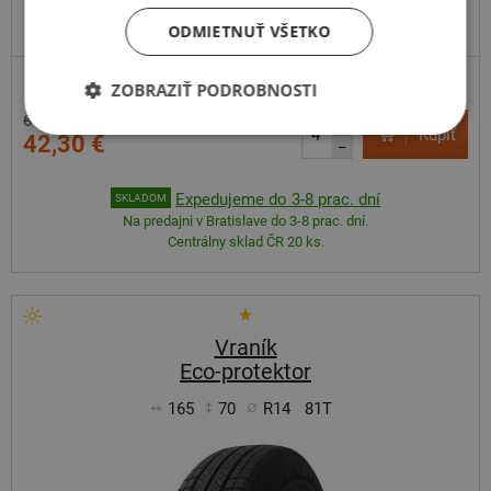
EXTRA CENA
ODMIETNUŤ VŠETKO
ZOBRAZIŤ PODROBNOSTI
ZOSÍLENÁ
67,44 €
+
Kúpiť
42,30 €
–
Expedujeme do 3-8 prac. dní
SKLADOM
Na predajni v Bratislave do 3-8 prac. dní.
Centrálny sklad ČR 20 ks.
Vraník
Eco-protektor
165
70
R14
81T