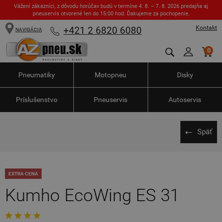
Vážení zákazníci, z dôvodu horúčav budú v termíne 4. 8. – 7. 8. 2026 predajňa aj
pneuservis otvorené len do 15:00 hod. Ďakujeme za pochopenie.
Kontakt
+421 2 6820 6080
NAVIGÁCIA
0
Pneumatiky
Motopneu
Disky
Príslušenstvo
Pneuservis
Autoservis
Späť
EXTRA CENA
Kumho EcoWing ES 31