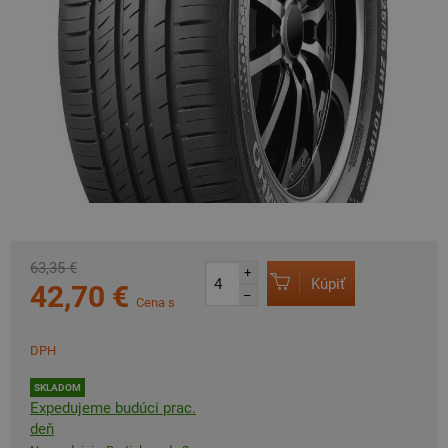
63,35 €
+
Kúpiť
42,70 €
–
Cena s
DPH
SKLADOM
Expedujeme budúci prac.
deň