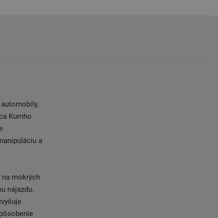
automobily,
bca Kumho
e
manipuláciu a
ť na mokrých
mu nájazdu.
zvyšuje
spôsobenie