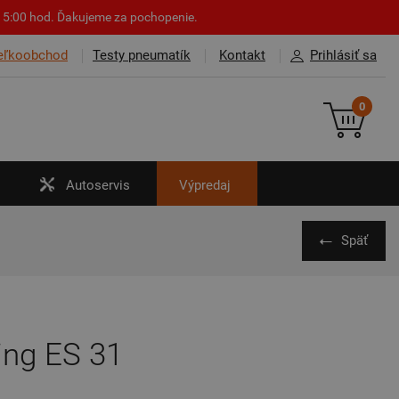
o 15:00 hod. Ďakujeme za pochopenie.
eľkoobchod
Testy pneumatík
Kontakt
Prihlásiť sa
0
Autoservis
Výpredaj
Späť
ng ES 31