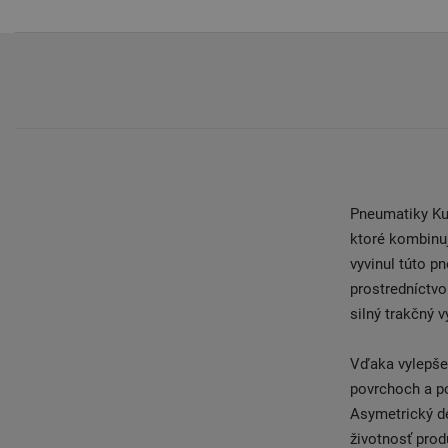
Pneumatiky Ku
ktoré kombinu
vyvinul túto p
prostredníctv
silný trakčný 
Vďaka vylepše
povrchoch a p
Asymetrický de
životnosť prod