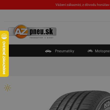
Vážení zákazníci, z dôvodu horúčav 
Pneumatiky
Motopne