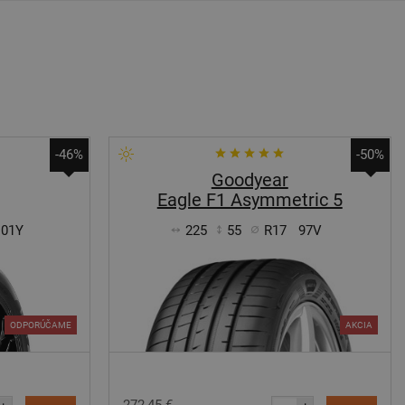
-46%
-50%
Goodyear
Eagle F1 Asymmetric 5
101Y
225
55
R17
97V
ODPORÚČAME
AKCIA