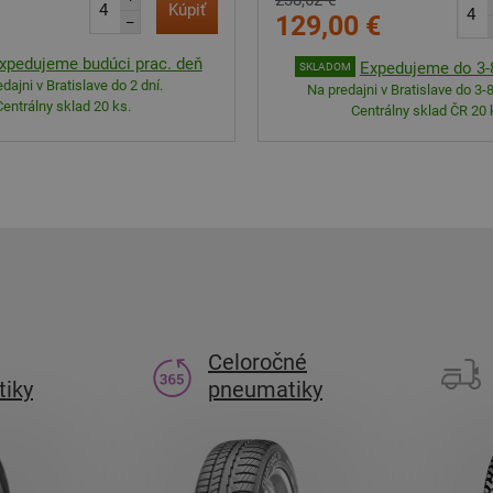
238,62 €
Kúpiť
129,00 €
–
xpedujeme budúci prac. deň
Expedujeme do 3-8
SKLADOM
dajni v Bratislave do 2 dní.
Na predajni v Bratislave do 3-8
Centrálny sklad 20 ks.
Centrálny sklad ČR 20 
Celoročné
iky
pneumatiky