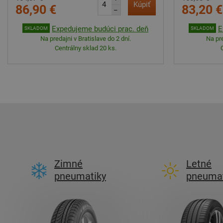
Kúpiť
86,90 €
83,20 €
–
Expedujeme budúci prac. deň
E
SKLADOM
SKLADOM
Na predajni v Bratislave do 2 dní.
Na pre
Centrálny sklad 20 ks.
Zimné
Letné
pneumatiky
pneumat