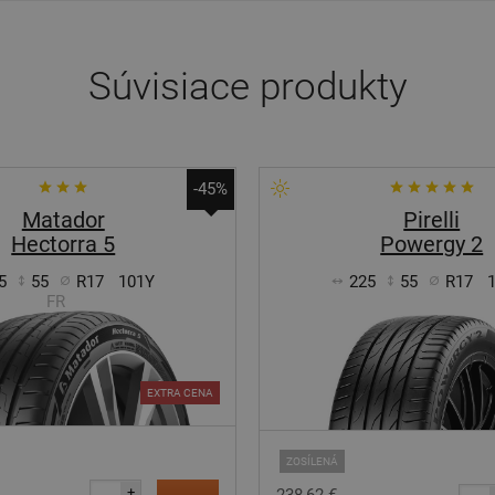
Súvisiace produkty
-45%
Matador
Pirelli
Hectorra 5
Powergy 2
5
55
R17
101Y
225
55
R17
FR
EXTRA CENA
ZOSÍLENÁ
+