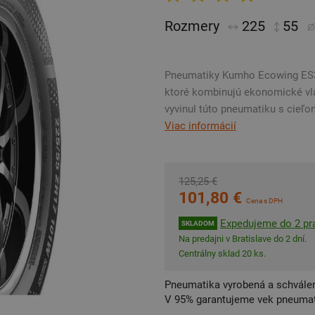
Rozmery
225
55
Pneumatiky Kumho Ecowing ES31
ktoré kombinujú ekonomické vl
vyvinul túto pneumatiku s cieľom
Viac informácií
125,25 €
101,80 €
Cena s DPH
Expedujeme do 2 pra
SKLADOM
Na predajni v Bratislave do 2 dní.
Centrálny sklad 20 ks.
Pneumatika vyrobená a schválen
V 95% garantujeme vek pneumat