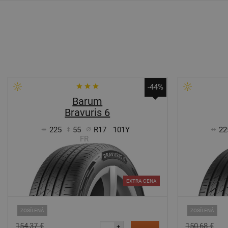
-44%
Barum
Bravuris 6
225
55
R17
101Y
22
FR
EXTRA CENA
ZOSÍLENÁ
ZOSÍLENÁ
154,37 €
150,68 €
+