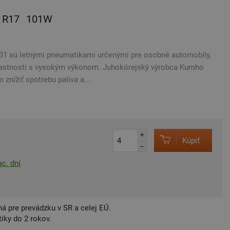
R17
101W
 sú letnými pneumatikami určenými pre osobné automobily,
astnosti s vysokým výkonom. Juhokórejský výrobca Kumho
 znížiť spotrebu paliva a...
+
Kúpiť
–
c. dní
á pre prevádzku v SR a celej EÚ.
iky do 2 rokov.