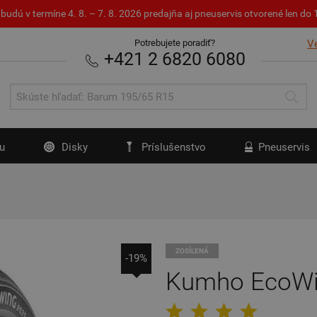
budú v termíne 4. 8. – 7. 8. 2026 predajňa aj pneuservis otvorené len d
Potrebujete poradiť?
V
+421 2 6820 6080
u
Disky
Príslušenstvo
Pneuservis
ZOSÍLENÁ
-19%
Kumho EcoWi