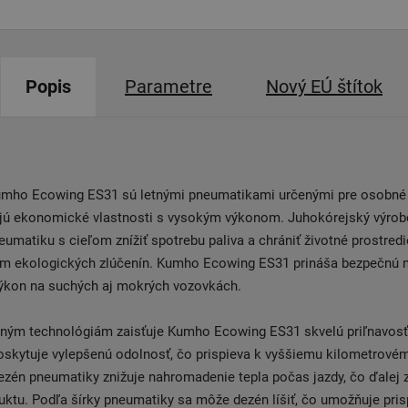
Popis
Parametre
Nový EÚ štítok
mho Ecowing ES31 sú letnými pneumatikami určenými pre osobné 
jú ekonomické vlastnosti s vysokým výkonom. Juhokórejský výro
neumatiku s cieľom znížiť spotrebu paliva a chrániť životné prostredi
om ekologických zlúčenín. Kumho Ecowing ES31 prináša bezpečnú 
výkon na suchých aj mokrých vozovkách.
ným technológiám zaisťuje Kumho Ecowing ES31 skvelú priľnavos
oskytuje vylepšenú odolnosť, čo prispieva k vyššiemu kilometrové
zén pneumatiky znižuje nahromadenie tepla počas jazdy, čo ďalej 
uktu. Podľa šírky pneumatiky sa môže dezén líšiť, čo umožňuje pri