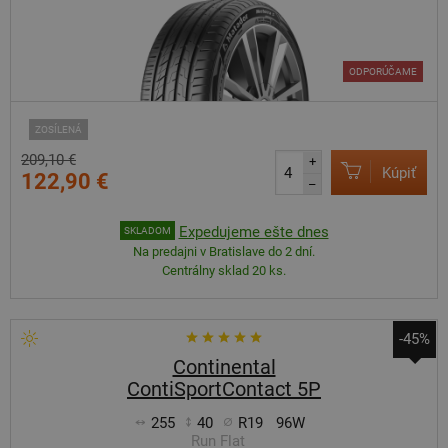
ODPORÚČAME
ZOSÍLENÁ
209,10 €
+
Kúpiť
122,90 €
–
Expedujeme ešte dnes
SKLADOM
Na predajni v Bratislave do 2 dní.
Centrálny sklad 20 ks.
-45%
Continental
ContiSportContact 5P
255
40
R19
96W
Run Flat