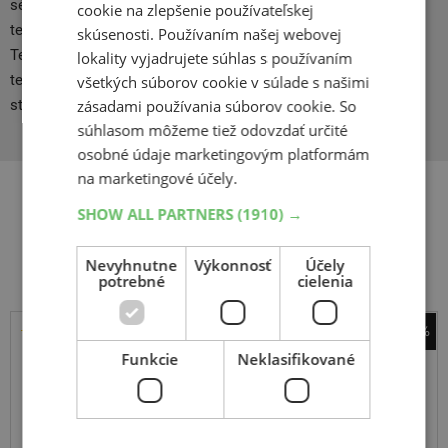
sérii náročných testov, ktoré Volkswagen uskutočnil na
cookie na zlepšenie používateľskej
testovacích tratiach Continentalu v Nemecku, americkom
skúsenosti. Používaním našej webovej
Texase a Mexiku. Kumho, ako jeden z mála výrobcov zvláda
lokality vyjadrujete súhlas s používaním
technológiu výroby leteckých pneumatík, a to ako pre stíhacie
všetkých súborov cookie v súlade s našimi
stroje F 16, tak aj pre Boeingy 747.
zásadami používania súborov cookie. So
súhlasom môžeme tiež odovzdať určité
osobné údaje marketingovým platformám
na marketingové účely.
SHOW ALL PARTNERS
(1910) →
Súvisiace produkty
Nevyhnutne
Výkonnosť
Účely
potrebné
cielenia
-45%
Pirelli
Funkcie
Neklasifikované
Powergy 2
255
40
R19
100Y
FR