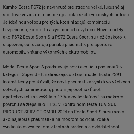
Kumho Ecsta PS72 je navrhnutá pre stredne veľké, luxusné aj
športové vozidlá, čím uspokojí širokú škálu vodičských potrieb.
Je ideálnou voľbou pre tých, ktorí hľadajú kombináciu
bezpečnosti, komfortu a výnimočného výkonu. Nové modely
ako PS72 Ecsta Sport S a PS72 Ecsta Sport sú tiež čoskoro k
dispozícii, čo rozširuje ponuku pneumatík pre športové
automobily, vrátane výkonných elektromobilov.
Model Ecsta Sport S predstavuje novú evolúciu pneumatík v
kategórii Super UHP, nahrádzajúcu starší model Ecsta PS91.
Interné testy preukázali, že nová pneumatika vyniká vo všetkých
dôležitých parametroch, pričom jej odolnosť proti
opotrebovaniu sa zvýšila o 17 % a ovládateľnosť na mokrom
povrchu sa zlepšila o 11 %. V kontrolnom teste TÜV SÜD
PRODUCT SERVICE GMBH 2024 sa Ecsta Sport S preukázala
ako najlepšia pneumatika na mokrom povrchu vďaka
vynikajúcim výsledkom v testoch brzdenia a ovládateľnosti.