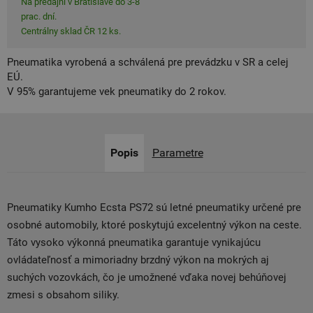
Na predajni v Bratislave do 3-8
prac. dní.
Centrálny sklad ČR 12 ks.
Pneumatika vyrobená a schválená pre prevádzku v SR a celej
EÚ.
V 95% garantujeme vek pneumatiky do 2 rokov.
Popis
Parametre
Pneumatiky Kumho Ecsta PS72 sú letné pneumatiky určené pre
osobné automobily, ktoré poskytujú excelentný výkon na ceste.
Táto vysoko výkonná pneumatika garantuje vynikajúcu
ovládateľnosť a mimoriadny brzdný výkon na mokrých aj
suchých vozovkách, čo je umožnené vďaka novej behúňovej
zmesi s obsahom siliky.