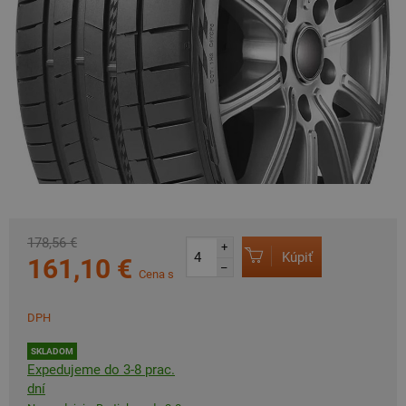
178,56 €
+
Kúpiť
161,10 €
–
Cena s
DPH
SKLADOM
Expedujeme do 3-8 prac.
dní