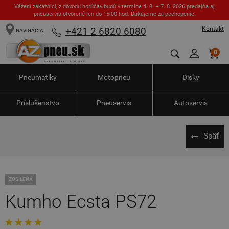
Vážení zákazníci, z dôvodu horúčav budú v termíne 4. 8. – 7. 8. 2026 predajňa aj
pneuservis otvorené len do 15:00 hod. Ďakujeme za pochopenie.
Kontakt
+421 2 6820 6080
NAVIGÁCIA
0
Pneumatiky
Motopneu
Disky
Príslušenstvo
Pneuservis
Autoservis
Späť
ZOSÍLENÁ
Kumho Ecsta PS72