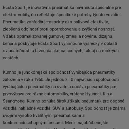
Ecsta Sport je inovatívna pneumatika navrhnutá špeciálne pre
elektromobily, čo reflektuje špecifické potreby týchto vozidiel.
Pneumatika zohľadňuje aspekty ako palivová efektivita,
zlepšená odolnosť proti opotrebovaniu a zvýšená nosnosť.
Vďaka optimalizovanej gumovej zmesi a novému dizajnu
behúňa poskytuje Ecsta Sport výnimočné výsledky v oblasti
ovládateľnosti a brzdenia ako na suchých, tak aj na mokrých
cestách.
Kumho je juhokórejská spoločnosť vyrábajúca pneumatiky
založená v roku 1960. Je jednou z 10 najväčších spoločností
vyrábajúcich pneumatiky na svete a dodáva pneumatiky pre
prvovýbavu pre rôzne automobilky, vrátane Hyundai, Kia a
SsangYong. Kumho ponúka širokú škálu pneumatík pre osobné
vozidlá, nákladné vozidlá, SUV a autobusy. Spoločnosť je známa
svojimi vysoko kvalitnými pneumatikami a
konkurencieschopnými cenami. Medzi najobľúbenejšie