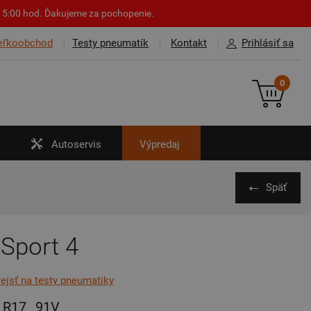
o 15:00 hod. Ďakujeme za pochopenie.
eľkoobchod
Testy pneumatík
Kontakt
Prihlásiť sa
0
Autoservis
Výpredaj
Späť
 Sport 4
rejsť na testy pneumatiky
R17
91V