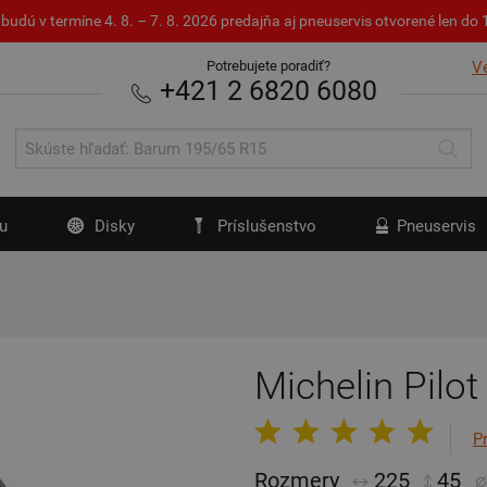
budú v termíne 4. 8. – 7. 8. 2026 predajňa aj pneuservis otvorené len d
Potrebujete poradiť?
V
+421 2 6820 6080
u
Disky
Príslušenstvo
Pneuservis
Michelin Pilot
P
Rozmery
225
45