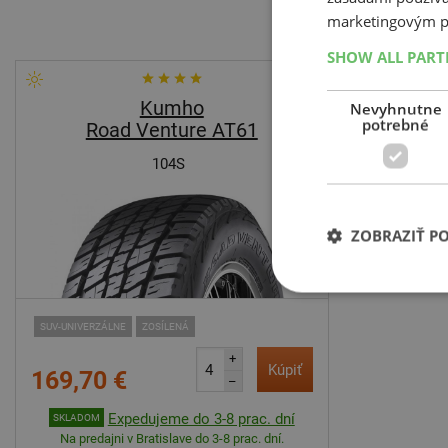
marketingovým p
SHOW ALL PAR
Kumho
Nevyhnutne
potrebné
Road Venture AT61
104S
ZOBRAZIŤ P
SUV-UNIVERZÁLNE
ZOSÍLENÁ
+
Kúpiť
169,70 €
–
Expedujeme do 3-8 prac. dní
SKLADOM
Na predajni v Bratislave do 3-8 prac. dní.