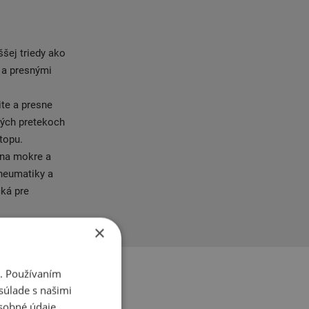
ššej triedy ako
 a presnými
te a presne
vých pretekoch
topu.
 na mokre a
pneumatiky a
cká pre
×
i. Používaním
súlade s našimi
sobné údaje