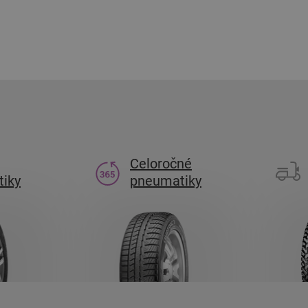
Celoročné
iky
pneumatiky