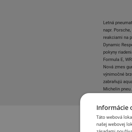
Letná pneumati
napr. Porsche
reakciami na 
Dynamic Respo
pokyny riaden
Formula E, WRC
Nová zmes gum
výnimočné brzd
zabraňujú aqua
Michelin pneu.
Informácie 
Táto webová lokal
našej webovej lok
zásadami používa