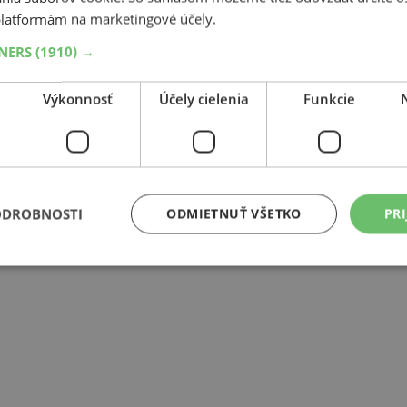
latformám na marketingové účely.
TNERS
(1910) →
Výkonnosť
Účely cielenia
Funkcie
ODROBNOSTI
ODMIETNUŤ VŠETKO
PRI