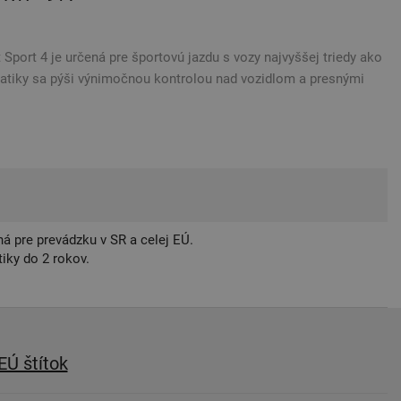
Sport 4 je určená pre športovú jazdu s vozy najvyššej triedy ako
atiky sa pýši výnimočnou kontrolou nad vozidlom a presnými
á pre prevádzku v SR a celej EÚ.
iky do 2 rokov.
EÚ štítok