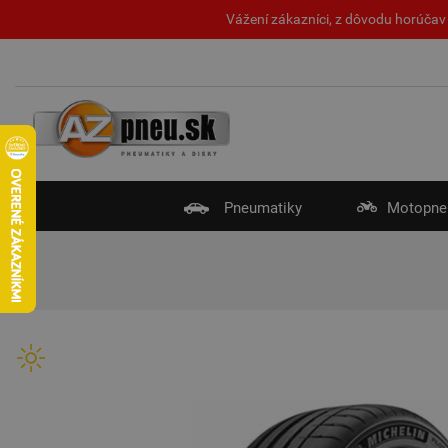
Vážení zákazníci, z dôvodu horúčav 
Pneumatiky
Motopne