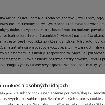
ka Michelin Pilot Sport 4 je určená pre športovú jazdu s vozy najvy
, BMW atď. Pneumatiky sa pýši výnimočnou kontrolou nad vozidlom
pokyny riadenia a vysokou mierou bezpečnosti na mokrom povrchu.
nse technológie, hybridný aramidová-nylonový pás prenáša okamži
ia na ceste. Dezén vychádza zo skúseností získaných v automobilo
, a nepretržite sa prispôsobuje vozovke, a tým vytvára optimálne s
y s elastomérmi a silikou je zodpovedná za vynikajúcu priľnavosť
né vlastnosti. Široké a hlboké pozdĺžne drážky odvádzajú vodu z 
planningu. Vysoký kilometrový nájazd a životnosť pneumatiky typi
o cookies a osobných údajoch
ita používa súbory cookie na zlepšenie používateľskej skúsenost
ality vyjadrujete súhlas s používaním všetkých súborov cookie v 
Súvisiace produkty
nia súborov cookie. So súhlasom môžeme tiež odovzdať určité o