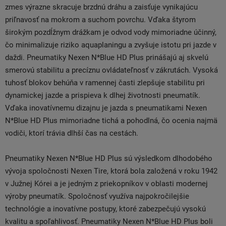
zmes výrazne skracuje brzdnú dráhu a zaisťuje vynikajúcu
priľnavosť na mokrom a suchom povrchu. Vďaka štyrom
širokým pozdĺžnym drážkam je odvod vody mimoriadne účinný,
čo minimalizuje riziko aquaplaningu a zvyšuje istotu pri jazde v
daždi. Pneumatiky Nexen N*Blue HD Plus prinášajú aj skvelú
smerovú stabilitu a precíznu ovládateľnosť v zákrutách. Vysoká
tuhosť blokov behúňa v ramennej časti zlepšuje stabilitu pri
dynamickej jazde a prispieva k dlhej životnosti pneumatík.
Vďaka inovatívnemu dizajnu je jazda s pneumatikami Nexen
N*Blue HD Plus mimoriadne tichá a pohodlná, čo ocenia najmä
vodiči, ktorí trávia dlhší čas na cestách.
Pneumatiky Nexen N*Blue HD Plus sú výsledkom dlhodobého
vývoja spoločnosti Nexen Tire, ktorá bola založená v roku 1942
v Južnej Kórei a je jedným z priekopníkov v oblasti modernej
výroby pneumatík. Spoločnosť využíva najpokročilejšie
technológie a inovatívne postupy, ktoré zabezpečujú vysokú
kvalitu a spoľahlivosť. Pneumatiky Nexen N*Blue HD Plus boli