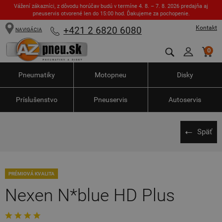
Vážení zákazníci, z dôvodu horúčav budú v termíne 4. 8. – 7. 8. 2026 predajňa aj
pneuservis otvorené len do 15:00 hod. Ďakujeme za pochopenie.
Kontakt
+421 2 6820 6080
NAVIGÁCIA
0
Pneumatiky
Motopneu
Disky
Príslušenstvo
Pneuservis
Autoservis
Späť
PRÉMIOVÁ KVALITA
Nexen N*blue HD Plus