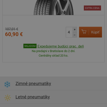
EXTRA CENA
107,01 €
+
Kúpiť
60,90 €
–
Expedujeme budúci prac. deň
SKLADOM
Na predajni v Bratislave do 2 dní.
Centrálny sklad 20 ks.
Zimné pneumatiky
Letné pneumatiky