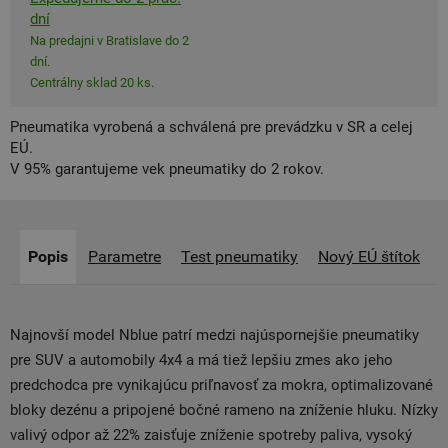
dní
Na predajni v Bratislave do 2
dní.
Centrálny sklad 20 ks.
Pneumatika vyrobená a schválená pre prevádzku v SR a celej
EÚ.
V 95% garantujeme vek pneumatiky do 2 rokov.
Popis
Parametre
Test pneumatiky
Nový EÚ štítok
Najnovší model Nblue patrí medzi najúspornejšie pneumatiky
pre SUV a automobily 4x4 a má tiež lepšiu zmes ako jeho
predchodca pre vynikajúcu priľnavosť za mokra, optimalizované
bloky dezénu a pripojené bočné rameno na zníženie hluku. Nízky
valivý odpor až 22% zaisťuje zníženie spotreby paliva, vysoký