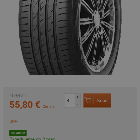
109,47 €
+
Kúpiť
55,80 €
–
Cena s
DPH
SKLADOM
Expedujeme do 2 prac.