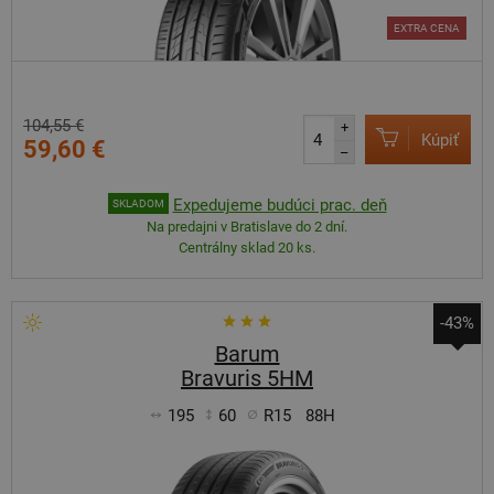
EXTRA CENA
104,55 €
+
Kúpiť
59,60 €
–
Expedujeme budúci prac. deň
SKLADOM
Na predajni v Bratislave do 2 dní.
Centrálny sklad 20 ks.
-43%
Barum
Bravuris 5HM
195
60
R15
88H