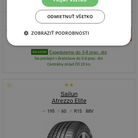
ODPORÚČAME
VYRÁBA MICHELIN V EÚ
ODMIETNUŤ VŠETKO
69,65 €
+
ZOBRAZIŤ PODROBNOSTI
Kúpiť
51,40 €
–
Expedujeme do 3-8 prac. dní
SKLADOM
Na predajni v Bratislave do 3-8 prac. dní.
Centrálny sklad ČR 20 ks.
Sailun
Atrezzo Elite
195
60
R15
88V