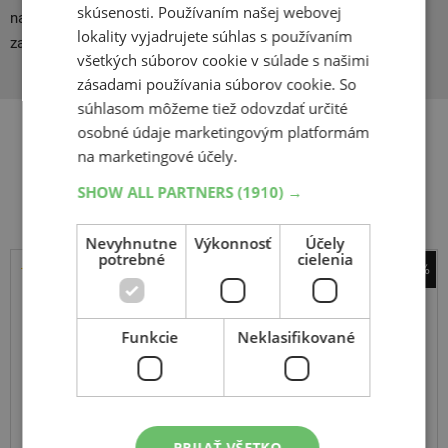
skúsenosti. Používaním našej webovej
napriek tomu sú všetky požiadavky na bezpečnosť premávky
lokality vyjadrujete súhlas s používaním
zachované.
všetkých súborov cookie v súlade s našimi
zásadami používania súborov cookie. So
súhlasom môžeme tiež odovzdať určité
osobné údaje marketingovým platformám
na marketingové účely.
Súvisiace produkty
SHOW ALL PARTNERS
(1910) →
Nevyhnutne
Výkonnosť
Účely
potrebné
cielenia
-26%
Sebring
Road Performance
Funkcie
Neklasifikované
195
60
R15
88V
PRIJAŤ VŠETKO