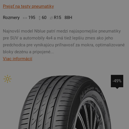
Prejsť na testy pneumatiky
Rozmery
195
60
R15
88H
Najnovší model Nblue patrí medzi najúspornejšie pneumatiky
pre SUV a automobily 4x4 a má tiež lepšiu zmes ako jeho
predchodca pre vynikajúcu priľnavosť za mokra, optimalizované
bloky dezénu a pripojené...
Viac informácií
-49%