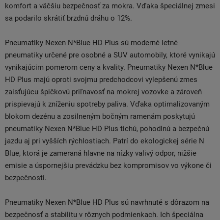
komfort a väčšiu bezpečnosť za mokra. Vďaka špeciálnej zmesi
sa podarilo skrátiť brzdnú dráhu o 12%.
Pneumatiky Nexen N*Blue HD Plus sú moderné letné
pneumatiky určené pre osobné a SUV automobily, ktoré vynikajú
vynikajúcim pomerom ceny a kvality. Pneumatiky Nexen N*Blue
HD Plus majú oproti svojmu predchodcovi vylepšenú zmes
zaisťujúcu špičkovú priľnavosť na mokrej vozovke a zároveň
prispievajú k zníženiu spotreby paliva. Vďaka optimalizovaným
blokom dezénu a zosilneným bočným ramenám poskytujú
pneumatiky Nexen N*Blue HD Plus tichú, pohodlnú a bezpečnú
jazdu aj pri vyšších rýchlostiach. Patrí do ekologickej série N
Blue, ktorá je zameraná hlavne na nízky valivý odpor, nižšie
emisie a úspornejšiu prevádzku bez kompromisov vo výkone či
bezpečnosti.
Pneumatiky Nexen N*Blue HD Plus sú navrhnuté s dôrazom na
bezpečnosť a stabilitu v rôznych podmienkach. Ich špeciálna