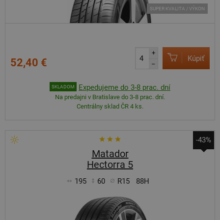
SUPER KVALITA / VÝKON
+
Kúpiť
52,40 €
–
Expedujeme do 3-8 prac. dní
SKLADOM
Na predajni v Bratislave do 3-8 prac. dní.
Centrálny sklad ČR 4 ks.
-43%
Matador
Hectorra 5
195
60
R15
88H