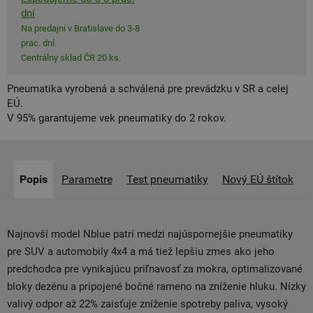
dní
Na predajni v Bratislave do 3-8
prac. dní.
Centrálny sklad ČR 20 ks.
Pneumatika vyrobená a schválená pre prevádzku v SR a celej
EÚ.
V 95% garantujeme vek pneumatiky do 2 rokov.
Popis
Parametre
Test pneumatiky
Nový EÚ štítok
Najnovší model Nblue patrí medzi najúspornejšie pneumatiky
pre SUV a automobily 4x4 a má tiež lepšiu zmes ako jeho
predchodca pre vynikajúcu priľnavosť za mokra, optimalizované
bloky dezénu a pripojené bočné rameno na zníženie hluku. Nízky
valivý odpor až 22% zaisťuje zníženie spotreby paliva, vysoký