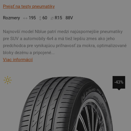
Prejsť na testy pneumatiky
Rozmery
195
60
R15
88V
Najnovší model Nblue patrí medzi najúspornejšie pneumatiky
pre SUV a automobily 4x4 a má tiež lepšiu zmes ako jeho
predchodca pre vynikajúcu priľnavosť za mokra, optimalizované
bloky dezénu a pripojené...
Viac informácií
-43%