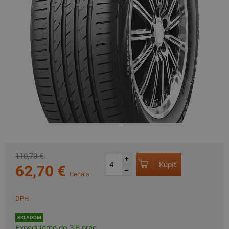
110,70 €
+
Kúpiť
62,70 €
–
Cena s
DPH
SKLADOM
Expedujeme do 3-8 prac.