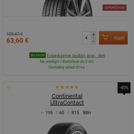
ODPORÚČAME
109,47 €
+
Kúpiť
63,60 €
–
Expedujeme budúci prac. deň
SKLADOM
Na predajni v Bratislave do 2 dní.
Centrálny sklad 20 ks.
-45%
Continental
UltraContact
195
60
R15
88H