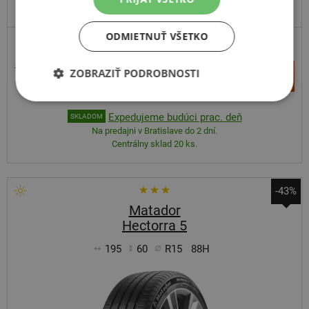
EXTRA CENA
ODMIETNUŤ VŠETKO
107,01 €
+
ZOBRAZIŤ PODROBNOSTI
Kúpiť
60,90 €
–
Expedujeme budúci prac. deň
SKLADOM
Na predajni v Bratislave do 2 dní.
Centrálny sklad 20 ks.
-43%
Matador
Hectorra 5
195
60
R15
88H