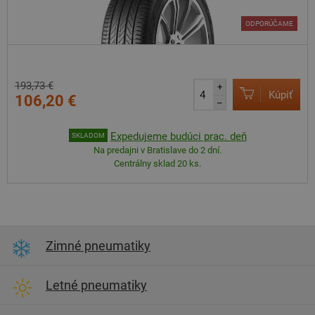
ODPORÚČAME
193,73 €
+
Kúpiť
106,20 €
–
Expedujeme budúci prac. deň
SKLADOM
Na predajni v Bratislave do 2 dní.
Centrálny sklad 20 ks.
Zimné pneumatiky
Letné pneumatiky