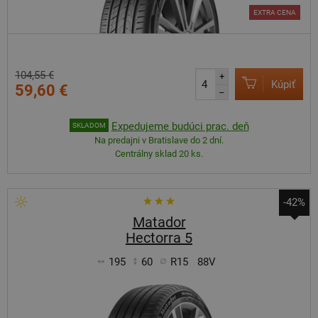
EXTRA CENA
104,55 €
+
Kúpiť
59,60 €
–
Expedujeme budúci prac. deň
SKLADOM
Na predajni v Bratislave do 2 dní.
Centrálny sklad 20 ks.
-42%
Matador
Hectorra 5
195
60
R15
88V