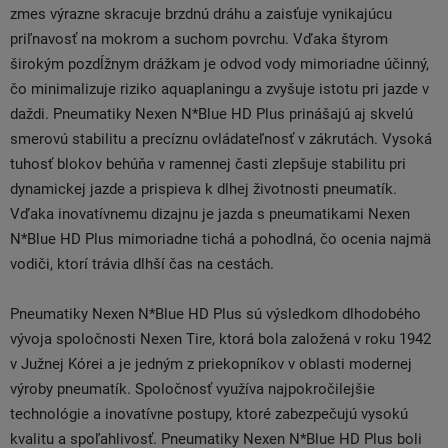
zmes výrazne skracuje brzdnú dráhu a zaisťuje vynikajúcu
priľnavosť na mokrom a suchom povrchu. Vďaka štyrom
širokým pozdĺžnym drážkam je odvod vody mimoriadne účinný,
čo minimalizuje riziko aquaplaningu a zvyšuje istotu pri jazde v
daždi. Pneumatiky Nexen N*Blue HD Plus prinášajú aj skvelú
smerovú stabilitu a precíznu ovládateľnosť v zákrutách. Vysoká
tuhosť blokov behúňa v ramennej časti zlepšuje stabilitu pri
dynamickej jazde a prispieva k dlhej životnosti pneumatík.
Vďaka inovatívnemu dizajnu je jazda s pneumatikami Nexen
N*Blue HD Plus mimoriadne tichá a pohodlná, čo ocenia najmä
vodiči, ktorí trávia dlhší čas na cestách.
Pneumatiky Nexen N*Blue HD Plus sú výsledkom dlhodobého
vývoja spoločnosti Nexen Tire, ktorá bola založená v roku 1942
v Južnej Kórei a je jedným z priekopníkov v oblasti modernej
výroby pneumatík. Spoločnosť využíva najpokročilejšie
technológie a inovatívne postupy, ktoré zabezpečujú vysokú
kvalitu a spoľahlivosť. Pneumatiky Nexen N*Blue HD Plus boli