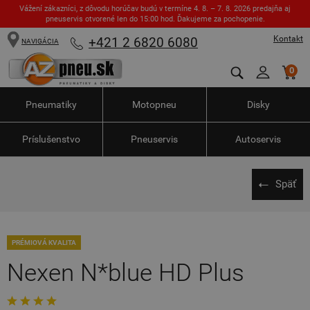
Vážení zákazníci, z dôvodu horúčav budú v termíne 4. 8. – 7. 8. 2026 predajňa aj
pneuservis otvorené len do 15:00 hod. Ďakujeme za pochopenie.
Kontakt
+421 2 6820 6080
NAVIGÁCIA
0
Pneumatiky
Motopneu
Disky
Príslušenstvo
Pneuservis
Autoservis
Späť
PRÉMIOVÁ KVALITA
Nexen N*blue HD Plus