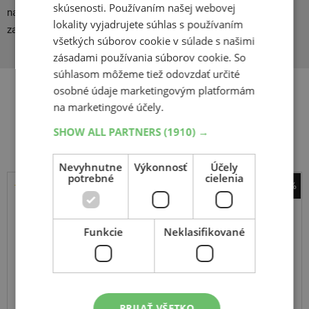
skúsenosti. Používaním našej webovej
napriek tomu sú všetky požiadavky na bezpečnosť premávky
lokality vyjadrujete súhlas s používaním
zachované.
všetkých súborov cookie v súlade s našimi
zásadami používania súborov cookie. So
súhlasom môžeme tiež odovzdať určité
osobné údaje marketingovým platformám
na marketingové účely.
Súvisiace produkty
SHOW ALL PARTNERS
(1910) →
Nevyhnutne
Výkonnosť
Účely
potrebné
cielenia
-43%
Barum
Bravuris 5HM
Funkcie
Neklasifikované
195
60
R15
88H
PRIJAŤ VŠETKO