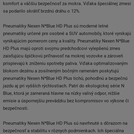
komfort a väčšiu bezpečnosť za mokra. Vďaka špeciálnej zmesi
sa podarilo skrátiť brzdnú dráhu o 12%.
Pneumatiky Nexen N*Blue HD Plus sú moderné letné
pneumatiky určené pre osobné a SUV automobily, ktoré vynikajú
vynikajúcim pomerom ceny a kvality. Pneumatiky Nexen N*Blue
HD Plus majú oproti svojmu predchodcovi vylepšenú zmes
zaisťujúcu špičkovú priľnavosť na mokrej vozovke a zároveň
prispievajú k zníženiu spotreby paliva. Vďaka optimalizovaným
blokom dezénu a zosilneným bočným ramenám poskytujú
pneumatiky Nexen N*Blue HD Plus tichú, pohodlnú a bezpečnú
jazdu aj pri vyšších rýchlostiach. Patrí do ekologickej série N
Blue, ktorá je zameraná hlavne na nízky valivý odpor, nižšie
emisie a úspornejšiu prevádzku bez kompromisov vo výkone či
bezpečnosti.
Pneumatiky Nexen N*Blue HD Plus sú navrhnuté s dôrazom na
bezpečnosť a stabilitu v rôznych podmienkach. Ich špeciálna