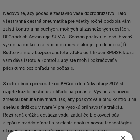
Nedovoľte, aby počasie zastavilo vaše dobrodružstvo. Táto
všestranná cestná pneumatika pre všetky ročné obdobia vám
zaistí kontrolu na suchých, mokrých aj zasnežených cestách.
BFGoodrich Advantage SUV All-Season poskytuje lepší brzdný
výkon na mokrom aj suchom mieste ako jej predchodca(1).
Buďte v zime v bezpečí a istote vďaka certifikácii 3PMSF, ktorá
vám dáva istotu a kontrolu, aby ste mohli pokračovať v
prieskume bez ohľadu na počasie.
S celoročnou pneumatikou BFGoodrich Advantage SUV si
užijete každú cestu bez ohľadu na počasie. Vyvinutá s novou
zmesou behúňa navrhnutú tak, aby poskytovala plnú kontrolu na
snehu s drážkou v tvare V pre vysokú priľnavosť a trakciu.
Rozšírená drážka odvádza vodu, zatiaľ čo blokovací pás
zlepšuje ovládateľnosť a brzdenie spolu s novou technológiou
skosenia pre lepšiu priľnavosť na mokrej vozovke.
×