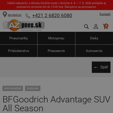
Vážení zákazníci, z dôvodu horúčav budú v termíne 4. 8. – 7. 8. 2026 predajňa aj
pneuservis otvorené len do 15:00 hod. Ďakujeme za pochopenie.
Kontakt
+421 2 6820 6080
NAVIGÁCIA
0
Pneumatiky
Motopneu
Disky
Príslušenstvo
Pneuservis
Autoservis
Späť
SUV-SILNIČNÉ
ZOSÍLENÁ
BFGoodrich Advantage SUV
All Season