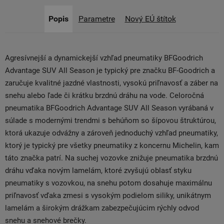
Popis
Parametre
Nový EÚ štítok
Agresívnejší a dynamickejší vzhľad pneumatiky BFGoodrich
Advantage SUV All Season je typický pre značku BF-Goodrich a
zaručuje kvalitné jazdné vlastnosti, vysokú priľnavosť a záber na
snehu alebo ľade či krátku brzdnú dráhu na vode. Celoročná
pneumatika BFGoodrich Advantage SUV All Season vyrábaná v
súlade s modernými trendmi s behúňom so šípovou štruktúrou,
ktorá ukazuje odvážny a zároveň jednoduchý vzhľad pneumatiky,
ktorý je typický pre všetky pneumatiky z koncernu Michelin, kam
táto značka patrí. Na suchej vozovke znižuje pneumatika brzdnú
dráhu vďaka novým lamelám, ktoré zvyšujú oblasť styku
pneumatiky s vozovkou, na snehu potom dosahuje maximálnu
priľnavosť vďaka zmesi s vysokým podielom siliky, unikátnym
lamelám a širokým drážkam zabezpečujúcim rýchly odvod
snehu a snehové brečky.