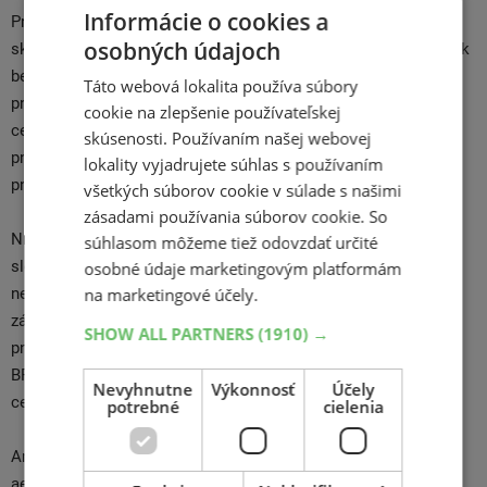
Informácie o cookies a
Preskúmajte viac s touto cestnou pneumatikou, ktorá je
osobných údajoch
skonštruovaná tak, aby vám zaistila bezpečnú jazdu po celý rok
bez nutnosti sezónnej výmeny pneumatík. Celoročná
Táto webová lokalita používa súbory
pneumatika BFGoodrich Advantage SUV ponúka dobrý pomer
cookie na zlepšenie používateľskej
ceny a výkonu a menej starostí vďaka menšiemu počtu výmen
skúsenosti. Používaním našej webovej
pneumatík. Užite si viac dobrodružstiev a menej výmeny
lokality vyjadrujete súhlas s používaním
pneumatík.
všetkých súborov cookie v súlade s našimi
zásadami používania súborov cookie. So
Nikdy neponechávajte bezpečnosť svojej jazdy náhode. Ľahko
súhlasom môžeme tiež odovzdať určité
sledovateľný indikátor vyváženia behúňa vás informuje o
osobné údaje marketingovým platformám
nerovnováhe medzi ľavou a pravou stranou pneumatiky a
na marketingové účely.
zároveň sleduje vyrovnanie opotrebenia medzi ľavou a pravou
SHOW ALL PARTNERS
(1910) →
pneumatikou, prednou a zadnou. Celoročná pneumatika
BFGoodrich Advantage SUV bezpečne udrží vás aj vašich
Nevyhnutne
Výkonnosť
Účely
cestujúcich na ceste.
potrebné
cielenia
Americká značka pneumatík pôvodne podnikajúca v oblasti
aeoronautiky založená roku 1870 v Ohiu Benjaminom