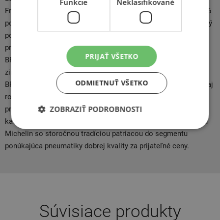
Funkcie
Neklasifikované
Franklinom Goodrichom a odtiaľ názov BFGoodrich. Roku 1986
pod seba pripojila gumárenskú firmu Uniroyal av roku 1990 celý
podnik kúpil koncern Michelin. BFGoodrich sa špecializuje na
pneu pre 4x4, v ktorom má táto značka veľký výber. Rad
PRIJAŤ VŠETKO
BFGoodrich zahŕňa všetky kategórie pneumatík (osobné letné,
zimné celoročné a 4x4) pre asfalt, sneh aj rozbitú cestu. Firma
ODMIETNUŤ VŠETKO
BFGoodrich ponúka pneumatiky pre všetky segmenty vozidiel aj
ročné obdobia, špeciálne sa však zameriava na výkoné
ZOBRAZIŤ PODROBNOSTI
pneumatiky pre vozidlá 4x4 a dodáva aj obutie pre vozidlá
kategórie Rally a WRC. BFGoodrich je značka pneu z koncernu
Michelin so storočnou tradíciou patriacou do segmentu
ponúkajúca pneumatiky dobrej kvality za prijateľné ceny.
Súvisiace produkty