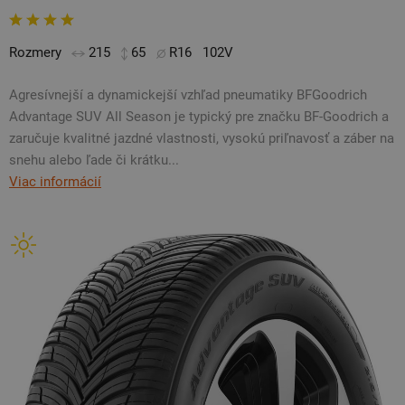
Rozmery
215
65
R16
102V
Agresívnejší a dynamickejší vzhľad pneumatiky BFGoodrich
Advantage SUV All Season je typický pre značku BF-Goodrich a
zaručuje kvalitné jazdné vlastnosti, vysokú priľnavosť a záber na
snehu alebo ľade či krátku...
Viac informácií