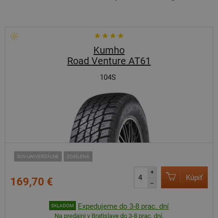
Kumho
Road Venture AT61
104S
SUV-UNIVERZÁLNE
ZOSÍLENÁ
+
Kúpiť
169,70 €
–
Expedujeme do 3-8 prac. dní
SKLADOM
Na predajni v Bratislave do 3-8 prac. dní.