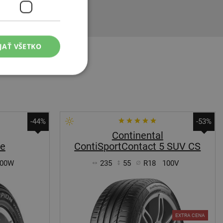
JAŤ VŠETKO
-44%
-53%
Continental
de
ContiSportContact 5 SUV CS
00W
235
55
R18
100V
EXTRA CENA