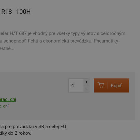
R18
100H
eler H/T 687 je vhodný pre všetky typy výletov s celoročným
u schopnosť, tichú a ekonomickú prevádzku. Pneumatiky
stné...
+
Kúpiť
–
rac. dní
. dní.
á pre prevádzku v SR a celej EÚ.
iky do 2 rokov.