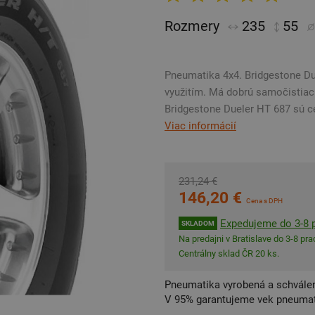
Rozmery
235
55
Pneumatika 4x4. Bridgestone Du
využitím. Má dobrú samočistiac
Bridgestone Dueler HT 687 sú ce
Viac informácií
231,24 €
146,20 €
Cena s DPH
Expedujeme do 3-8 p
SKLADOM
Na predajni v Bratislave do 3-8 prac
Centrálny sklad ČR 20 ks.
Pneumatika vyrobená a schválen
V 95% garantujeme vek pneumat