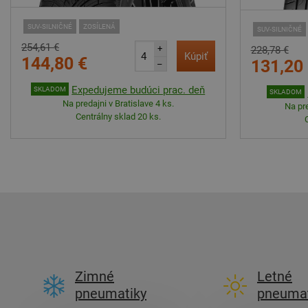
SUV-SILNIČNÉ
ZOSÍLENÁ
SUV-SILNIČNÉ
254,61 €
+
228,78 €
Kúpiť
144,80 €
131,20
–
Expedujeme budúci prac. deň
SKLADOM
SKLADOM
Na predajni v Bratislave 4 ks.
Na pre
Centrálny sklad 20 ks.
Zimné
Letné
pneumatiky
pneumat