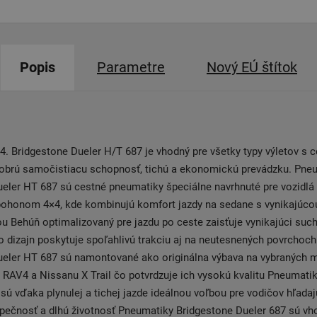
Popis
Parametre
Nový EÚ štítok
. Bridgestone Dueler H/T 687 je vhodný pre všetky typy výletov s 
dobrú samočistiacu schopnosť, tichú a ekonomickú prevádzku. Pne
eler HT 687 sú cestné pneumatiky špeciálne navrhnuté pre vozidlá
pohonom 4×4, kde kombinujú komfort jazdy na sedane s vynikajúcou
u Behúň optimalizovaný pre jazdu po ceste zaisťuje vynikajúci suc
čo dizajn poskytuje spoľahlivú trakciu aj na neutesnených povrchoc
ueler HT 687 sú namontované ako originálna výbava na vybraných 
 RAV4 a Nissanu X Trail čo potvrdzuje ich vysokú kvalitu Pneumati
sú vďaka plynulej a tichej jazde ideálnou voľbou pre vodičov hľada
pečnosť a dlhú životnosť Pneumatiky Bridgestone Dueler 687 sú vh