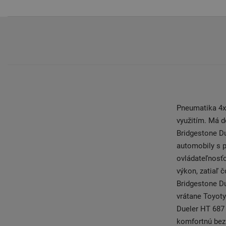
Pneumatika 4x4
využitím. Má 
Bridgestone Du
automobily s 
ovládateľnosťo
výkon, zatiaľ 
Bridgestone D
vrátane Toyoty
Dueler HT 687 
komfortnú bez