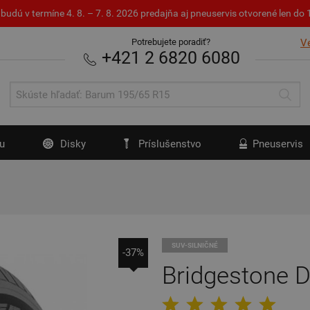
budú v termíne 4. 8. – 7. 8. 2026 predajňa aj pneuservis otvorené len d
Potrebujete poradiť?
V
+421 2 6820 6080
u
Disky
Príslušenstvo
Pneuservis
SUV-SILNIČNÉ
-37%
Bridgestone 