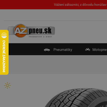
Vážení zákazníci, z dôvodu horúčav 
Pneumatiky
Motopne