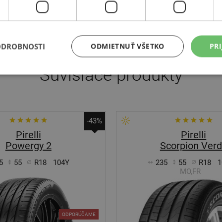
 ideálnou voľbou pre bezpečnú jazdu cez nástrahy zimy.
ODROBNOSTI
ODMIETNUŤ VŠETKO
PRI
Súvisiace produkty
-43%
Pirelli
Pirelli
Powergy 2
Scorpion Ver
5
55
R18
104Y
235
55
R18
1
MO,FR
ODPORÚČAME