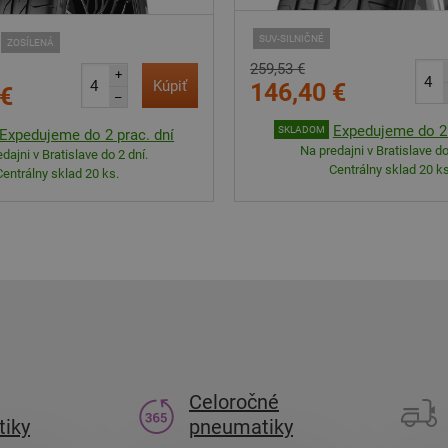
SUV-SILNIČNÉ
ZOSÍLENÁ
259,53 €
+
Kúpiť
146,40 €
 €
–
Expedujeme do 2 
SKLADOM
Expedujeme do 2 prac. dní
Na predajni v Bratislave do
dajni v Bratislave do 2 dní.
Centrálny sklad 20 ks
Centrálny sklad 20 ks.
Celoročné
iky
pneumatiky