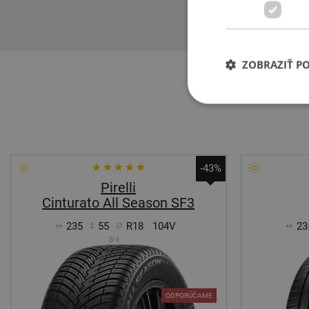
Bridgestone sú
ZOBRAZIŤ P
-43%
Pirelli
Cinturato All Season SF3
235
55
R18
104V
23
s-i
ODPORÚČAME