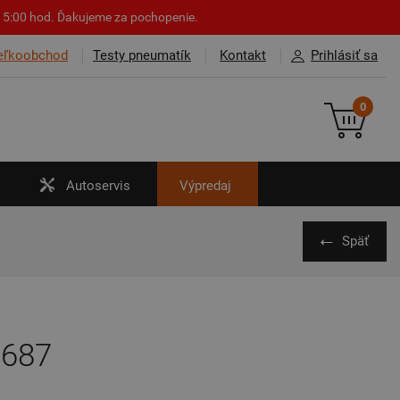
o 15:00 hod. Ďakujeme za pochopenie.
eľkoobchod
Testy pneumatík
Kontakt
Prihlásiť sa
0
Autoservis
Výpredaj
Späť
D687