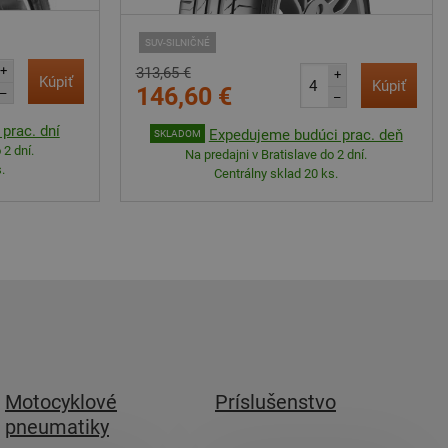
SUV-SILNIČNÉ
+
313,65 €
+
Kúpiť
Kúpiť
146,60 €
–
–
prac. dní
Expedujeme budúci prac. deň
SKLADOM
 2 dní.
Na predajni v Bratislave do 2 dní.
.
Centrálny sklad 20 ks.
Motocyklové
Príslušenstvo
pneumatiky