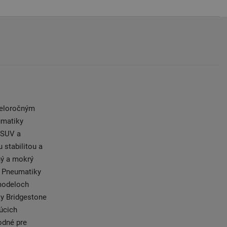
celoročným
umatiky
 SUV a
 stabilitou a
hý a mokrý
h Pneumatiky
modeloch
ky Bridgestone
júcich
odné pre