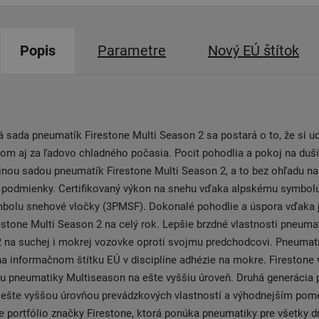
Popis
Parametre
Nový EÚ štítok
 sada pneumatík Firestone Multi Season 2 sa postará o to, že si ud
om aj za ľadovo chladného počasia. Pocit pohodlia a pokoj na duši,
dinou sadou pneumatík Firestone Multi Season 2, a to bez ohľadu na
 podmienky. Certifikovaný výkon na snehu vďaka alpskému symbolu
mbolu snehové vločky (3PMSF). Dokonalé pohodlie a úspora vďaka 
stone Multi Season 2 na celý rok. Lepšie brzdné vlastnosti pneuma
2 na suchej i mokrej vozovke oproti svojmu predchodcovi. Pneumat
a informačnom štítku EÚ v disciplíne adhézie na mokre. Firestone
iu pneumatiky Multiseason na ešte vyššiu úroveň. Druhá generácia
 ešte vyššou úrovňou prevádzkových vlastností a výhodnejším pom
e portfólio značky Firestone, ktorá ponúka pneumatiky pre všetky 