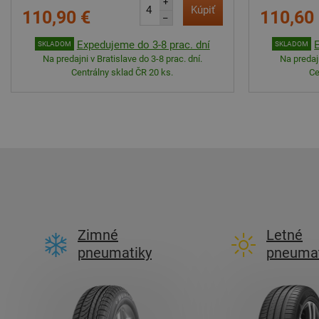
+
Kúpiť
110,90 €
110,60
–
Expedujeme do 3-8 prac. dní
SKLADOM
SKLADOM
Na predajni v Bratislave do 3-8 prac. dní.
Na predajn
Centrálny sklad ČR 20 ks.
Ce
Zimné
Letné
pneumatiky
pneumat