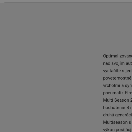
Optimalizovaná
nad svojím aut
vystačíte s je
poveternostné
vrcholmi a sy
pneumatík Fire
Multi Season 
hodnotenie B n
druhú generác
Multiseason s
výkon posilňuj