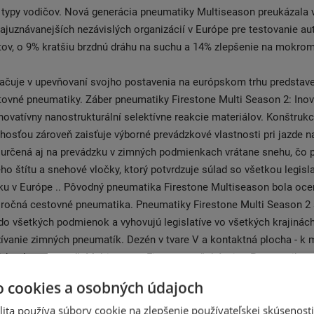
 typy vodičov. Nová generácia pneumatiky Multiseason preukázala 
najuznávanejších nezávislých organizácií v Európe pre testovanie a
ov, o 9% kratšiu brzdnú dráhu na suchu a 14% zlepšenie na mokrom
račuje v upevňovaní svojho postavenia na európskom trhu predstav
ovné pneumatiky. Záber pneumatiky Firestone Multi Season 2: Inov
Inovatívny nanostrukturální selektívne reakcie materiálov. Konštruk
hosťou zároveň zaisťuje výborné prevádzkové vlastnosti pri jazde n
 určená aj na prevádzku v zimných podmienkach vrátane snehu, čo 
o štítu a snehové vločky, ktorý potvrdzuje súlad so všetkou legisla
ku v Európe .. Pôvodný pneumatika Firestone Multiseason bola oc
loročná cestovné pneumatika. Pneumatiky Firestone Multi Season 2
o všetkých podmienok a vyhovujú legislatíve vo všetkých krajinác
ívanie zimných pneumatík. Dezén v tvare V a kontaktná plocha - k 
Od radu pneumatík Multiseason Firestone očakávajte: Pneumatiky u
ívanie, a to aj v miestach, kde používanie zimných pneumatík nari
o cookies a osobných údajoch
ým dezénom a styčnou plochou je zaistené maximálne odvádzanie 
ita používa súbory cookie na zlepšenie používateľskej skúsenost
. Dezén s optimalizovanými záberovými prvkami a lamelami - rozsi