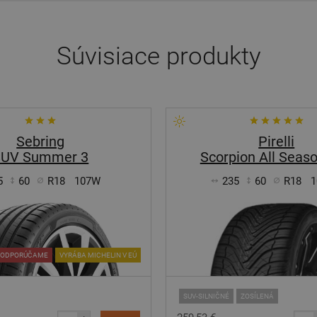
Súvisiace produkty
Sebring
Pirelli
SUV Summer 3
Scorpion All Seas
5
60
R18
107W
235
60
R18
1
ODPORÚČAME
VYRÁBA MICHELIN V EÚ
SUV-SILNIČNÉ
ZOSÍLENÁ