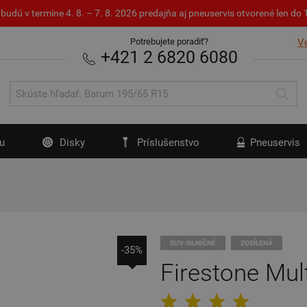
budú v termíne 4. 8. – 7. 8. 2026 predajňa aj pneuservis otvorené len d
Potrebujete poradiť?
V
+421 2 6820 6080
u
Disky
Príslušenstvo
Pneuservis
SUV-SILNIČNÉ
ZOSÍLENÁ
-35%
Firestone Mul