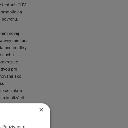
v testoch TÜV
utomobilov a
 povrchu.
ením novej
atívny miešací
cia pneumatiky
a suchu.
potvrdzuje
tívou pre
eňovaná ako
 sú
h, kde zákon
maximalizácii
rčené pre
×
aďuje zákon.
vody na
i. Používaním
ahlo použitie