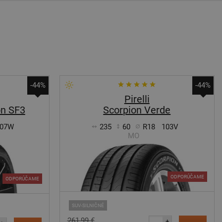
-44%
-44%
Pirelli
on SF3
Scorpion Verde
07W
235
60
R18
103V
MO
ODPORÚČAME
ODPORÚČAME
SUV-SILNIČNÉ
261,99 €
+