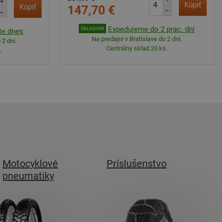
+
Kúpiť
Kúpiť
147,70 €
–
–
Expedujeme do 2 prac. dní
SKLADOM
te dnes
Na predajni v Bratislave do 2 dní.
 2 dní.
Centrálny sklad 20 ks.
.
Motocyklové
Príslušenstvo
pneumatiky