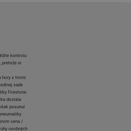
ržíte kontrolu
 pretože si
 hory s tromi
jedinej sade
tiky Firestone
ika dostala
 však posunul
 pneumatiky
erom cena /
druhy osobných