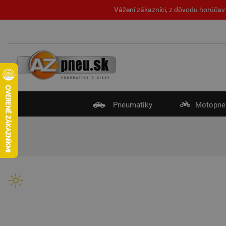
Vážení zákazníci, z dôvodu horúčav 
Pneumatiky
Motopne