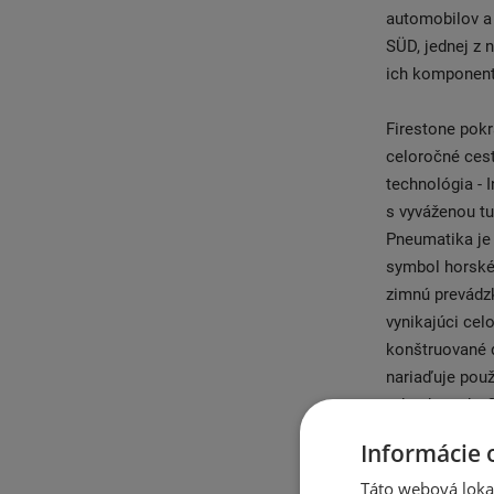
automobilov a
SÜD, jednej z 
ich komponent
Firestone pok
celoročné cest
technológia - 
s vyváženou tu
Pneumatika je
symbol horskéh
zimnú prevádz
vynikajúci ce
konštruované d
nariaďuje použ
odvodu vody. 
celoročné použ
Informácie 
Optimalizovan
Táto webová lokal
mokrej vozovke