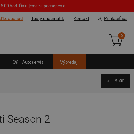
o 15:00 hod. Ďakujeme za pochopenie.
eľkoobchod
Testy pneumatík
Kontakt
Prihlásiť sa
0
Autoservis
Výpredaj
Späť
ti Season 2