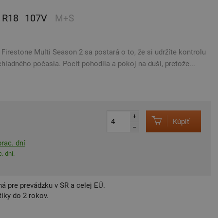
R18
107V
M+S
irestone Multi Season 2 sa postará o to, že si udržíte kontrolu
hladného počasia. Pocit pohodlia a pokoj na duši, pretože...
+
Kúpiť
–
rac. dní
. dní.
á pre prevádzku v SR a celej EÚ.
iky do 2 rokov.