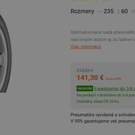
Rozmery
235
60
Optimalizovaná sada pneumatík F
nad svojím autom aj za ľadovo c
Viac informácií
218,33 €
141,30 €
Cena s DPH
Expedujeme do 3-8 p
SKLADOM
Na predajni v Bratislave do 3-8 prac
Centrálny sklad ČR 20 ks.
Pneumatika vyrobená a schválen
V 95% garantujeme vek pneumat