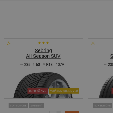
Sebring
All Season SUV
235
60
R18
107V
23
ODPORÚČAME
VYRÁBA MICHELIN V EÚ
SUV-SILNIČNÉ
ZOSÍLENÁ
SUV-SILNIČNÉ