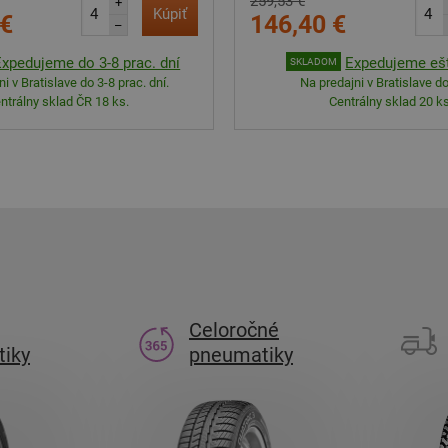
259,53 €
+
Kúpiť
 €
146,40 €
–
Expedujeme do 3-8 prac. dní
Expedujeme eš
SKLADOM
i v Bratislave do 3-8 prac. dní.
Na predajni v Bratislave do
ntrálny sklad ČR 18 ks.
Centrálny sklad 20 ks
Celoročné
iky
pneumatiky