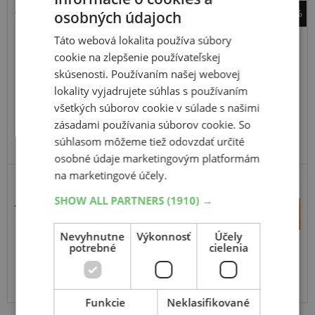
-72%
osobných údajoch
Hankook
Táto webová lokalita používa súbory
RA33 Dynapro HP2+
cookie na zlepšenie používateľskej
295
45
R20
114V
skúsenosti. Používaním našej webovej
NC0,FR
lokality vyjadrujete súhlas s používaním
všetkých súborov cookie v súlade s našimi
zásadami používania súborov cookie. So
súhlasom môžeme tiež odovzdať určité
PRÉMIOVÁ KVALITA
osobné údaje marketingovým platformám
na marketingové účely.
SUV-SILNIČNÉ
ZOSÍLENÁ
SHOW ALL PARTNERS
(1910) →
484,62 €
+
Kúpiť
138,00 €
–
Nevyhnutne
Výkonnosť
Účely
potrebné
cielenia
Expedujeme do 3-8 prac. dní
SKLADOM
Na predajni v Bratislave do 3-8 prac. dní.
Centrálny sklad ČR 20 ks.
Funkcie
Neklasifikované