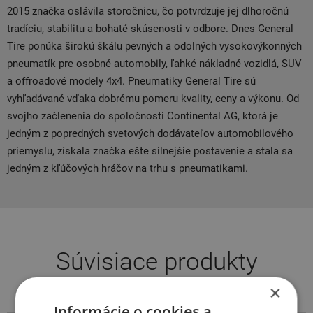
2015 značka oslávila storočnicu, čo potvrdzuje jej dlhoročnú
tradíciu, stabilitu a bohaté skúsenosti v odbore. Dnes General
Tire ponúka širokú škálu pevných a odolných vysokovýkonných
pneumatík pre osobné automobily, ľahké nákladné vozidlá, SUV
a offroadové modely 4x4. Pneumatiky General Tire sú
vyhľadávané vďaka dobrému pomeru kvality, ceny a výkonu. Od
svojho začlenenia do spoločnosti Continental AG, ktorá je
jedným z popredných svetových dodávateľov automobilového
priemyslu, získala značka ešte silnejšie postavenie a stala sa
jedným z kľúčových hráčov na trhu s pneumatikami.
Súvisiace produkty
×
Informácie o cookies a