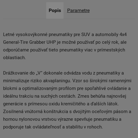
Popis
Parametre
Letné vysokovýkonné pneumatiky pre SUV a automobily 4x4
General-Tire Grabber UHP je možné používať po celý rok, ale
odporúčame používať tieto pneumatiky viac v prímestských
oblastiach.
Drážkovanie do „V“ dokonale odvádza vodu z pneumatiky a
minimalizuje riziko akvaplaningu. Vzor so širokými ramennými
blokmi a optimalizovaným profilom pre spoľahlivé ovládanie a
ideálnu trakciu na suchých cestách. Zmes behúňa najnovšej
generácie s prímesou oxidu kremičitého a ďalších látok.
Zosilnená vnútorná konštrukcia s dvojitým oceľovým pásom a
hornou nylonovou vrstvou výrazne spevňuje pneumatiku a
podporuje tak ovládateľnosť a stabilitu v rohoch.