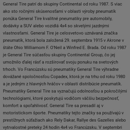
General Tire patrí do skupiny Continental od roku 1987. S viac
ako sto ročnými skúsenosťami v oblasti výroby pneumatík
ponúka General Tire kvalitné pneumatiky pre automobily,
dodávky a SUV alebo vozidlá 4x4 so skvelými jazdnými
vlastnosťami. General Tire je celosvetovo uznávaná značka
pneumatík, ktorá bola založená 29. septembra 1915 v Akrone v
štáte Ohio Williamom F. O'Neil a Winfred E. Brada. Od roku 1987
je General Tire súčasťou skupiny Continental Group, čo jej
umožnilo ďalej rásť a rozširovať svoju ponuku na svetových
trhoch. Vo Francúzsku sú pneumatiky General Tire výhradne
dovážané spoločnosťou Copadex, ktorá je na trhu od roku 1980
a je jedným z hlavných hráčov v oblasti distribúcie pneumatík.
Pneumatiky General Tire sa vyznačujú odolnosťou a pokročilými
technológiami, ktoré poskytujú vodičom väčšiu bezpečnosť,
komfort a spoľahlivosť. General Tire sa presadil aj v
motoristickom športe. Pneumatiky tejto značky sa používajú v
prestížnych súťažiach ako Rely Dakar, Rallye des Gazelles alebo
vytrvalostné preteky 24 hodín 4x4 vo Francúzsku. V septembri