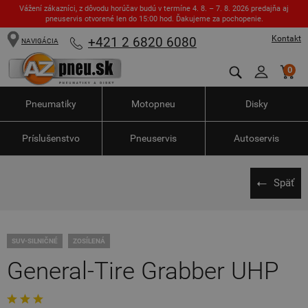
Vážení zákazníci, z dôvodu horúčav budú v termíne 4. 8. – 7. 8. 2026 predajňa aj
pneuservis otvorené len do 15:00 hod. Ďakujeme za pochopenie.
Kontakt
+421 2 6820 6080
NAVIGÁCIA
0
Pneumatiky
Motopneu
Disky
Príslušenstvo
Pneuservis
Autoservis
Späť
SUV-SILNIČNÉ
ZOSÍLENÁ
General-Tire Grabber UHP