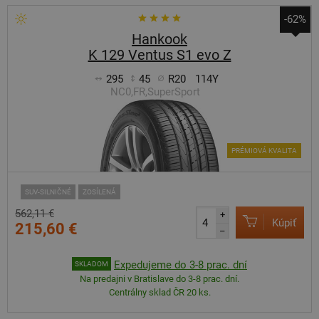
-62%
Hankook
K 129 Ventus S1 evo Z
295
45
R20
114Y
NC0,FR,SuperSport
PRÉMIOVÁ KVALITA
SUV-SILNIČNÉ
ZOSÍLENÁ
562,11 €
+
Kúpiť
215,60 €
–
Expedujeme do 3-8 prac. dní
SKLADOM
Na predajni v Bratislave do 3-8 prac. dní.
Centrálny sklad ČR 20 ks.