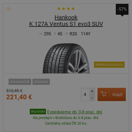
-57%
Hankook
K 127A Ventus S1 evo3 SUV
295
45
R20
114Y
PRÉMIOVÁ KVALITA
SUV-SILNIČNÉ
ZOSÍLENÁ
510,45 €
+
Kúpiť
221,40 €
–
Expedujeme do 3-8 prac. dní
SKLADOM
Na predajni v Bratislave do 3-8 prac. dní.
Centrálny sklad ČR 20 ks.