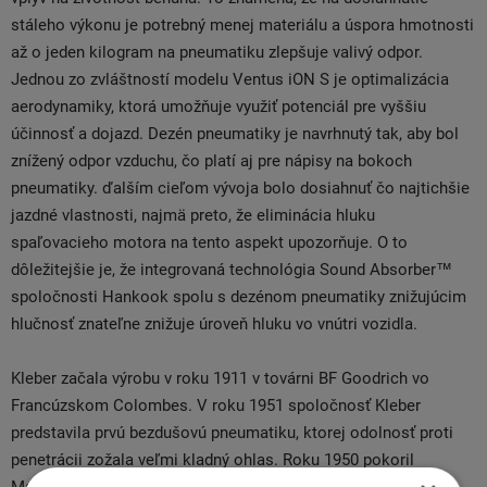
stáleho výkonu je potrebný menej materiálu a úspora hmotnosti
až o jeden kilogram na pneumatiku zlepšuje valivý odpor.
Jednou zo zvláštností modelu Ventus iON S ​​je optimalizácia
aerodynamiky, ktorá umožňuje využiť potenciál pre vyššiu
účinnosť a dojazd. Dezén pneumatiky je navrhnutý tak, aby bol
znížený odpor vzduchu, čo platí aj pre nápisy na bokoch
pneumatiky. ďalším cieľom vývoja bolo dosiahnuť čo najtichšie
jazdné vlastnosti, najmä preto, že eliminácia hluku
spaľovacieho motora na tento aspekt upozorňuje. O to
dôležitejšie je, že integrovaná technológia Sound Absorber™
spoločnosti Hankook spolu s dezénom pneumatiky znižujúcim
hlučnosť znateľne znižuje úroveň hluku vo vnútri vozidla.
Kleber začala výrobu v roku 1911 v továrni BF Goodrich vo
Francúzskom Colombes. V roku 1951 spoločnosť Kleber
predstavila prvú bezdušovú pneumatiku, ktorej odolnosť proti
penetrácii zožala veľmi kladný ohlas. Roku 1950 pokoril