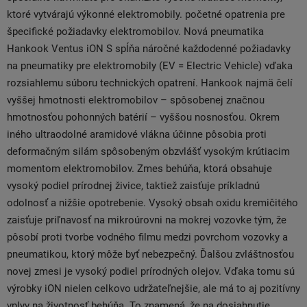
ktoré vytvárajú výkonné elektromobily. početné opatrenia pre
špecifické požiadavky elektromobilov. Nová pneumatika
Hankook Ventus iON S ​​spĺňa náročné každodenné požiadavky
na pneumatiky pre elektromobily (EV = Electric Vehicle) vďaka
rozsiahlemu súboru technických opatrení. Hankook najmä čelí
vyššej hmotnosti elektromobilov – spôsobenej značnou
hmotnosťou pohonných batérií – vyššou nosnosťou. Okrem
iného ultraodolné aramidové vlákna účinne pôsobia proti
deformačným silám spôsobeným obzvlášť vysokým krútiacim
momentom elektromobilov. Zmes behúňa, ktorá obsahuje
vysoký podiel prírodnej živice, taktiež zaisťuje príkladnú
odolnosť a nižšie opotrebenie. Vysoký obsah oxidu kremičitého
zaisťuje priľnavosť na mikroúrovni na mokrej vozovke tým, že
pôsobí proti tvorbe vodného filmu medzi povrchom vozovky a
pneumatikou, ktorý môže byť nebezpečný. Ďalšou zvláštnosťou
novej zmesi je vysoký podiel prírodných olejov. Vďaka tomu sú
výrobky iON nielen celkovo udržateľnejšie, ale má to aj pozitívny
vplyv na životnosť behúňa. To znamená, že na dosiahnutie