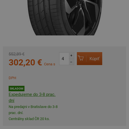
552,89 €
+
Kúpiť
302,20 €
–
Cena s
DPH
SKLADOM
Expedujeme do 3-8 prac.
dní
Na predajni v Bratislave do 3-8
prac. dní.
Centrálny sklad ČR 20 ks.