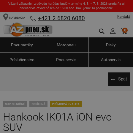
Vážení zákazníci, z dôvodu horúčav budú v termíne 4. 8. – 7. 8. 2026 predajňa aj
pneuservis otvorené len do 15:00 hod. Ďakujeme za pochopenie.
Kontakt
+421 2 6820 6080
NAVIGÁCIA
0
Pneumatiky
Motopneu
Disky
Príslušenstvo
Pneuservis
Autoservis
Späť
SUV-SILNIČNÉ
ZOSÍLENÁ
PRÉMIOVÁ KVALITA
Hankook IK01A iON evo
SUV