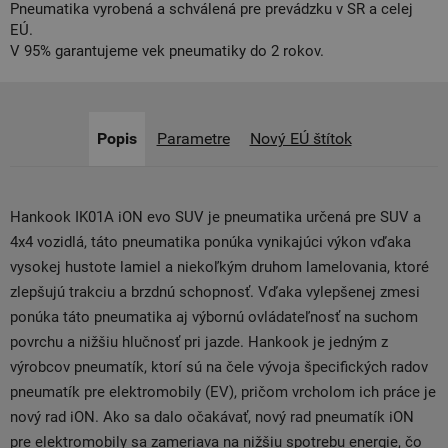
Pneumatika vyrobená a schválená pre prevádzku v SR a celej
EÚ.
V 95% garantujeme vek pneumatiky do 2 rokov.
Popis
Parametre
Nový EÚ štítok
Hankook IK01A iON evo SUV je pneumatika určená pre SUV a
4x4 vozidlá, táto pneumatika ponúka vynikajúci výkon vďaka
vysokej hustote lamiel a niekoľkým druhom lamelovania, ktoré
zlepšujú trakciu a brzdnú schopnosť. Vďaka vylepšenej zmesi
ponúka táto pneumatika aj výbornú ovládateľnosť na suchom
povrchu a nižšiu hlučnosť pri jazde. Hankook je jedným z
výrobcov pneumatík, ktorí sú na čele vývoja špecifických radov
pneumatík pre elektromobily (EV), pričom vrcholom ich práce je
nový rad iON. Ako sa dalo očakávať, nový rad pneumatík iON
pre elektromobily sa zameriava na nižšiu spotrebu energie, čo