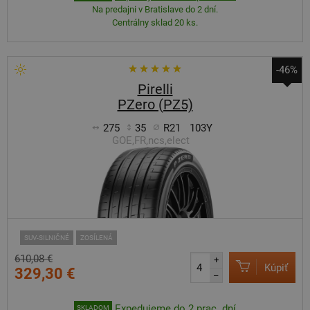
Na predajni v Bratislave do 2 dní.
Centrálny sklad 20 ks.
-46%
Pirelli
PZero (PZ5)
275
35
R21
103Y
GOE,FR,ncs,elect
SUV-SILNIČNÉ
ZOSÍLENÁ
610,08 €
+
Kúpiť
329,30 €
–
Expedujeme do 2 prac. dní
SKLADOM