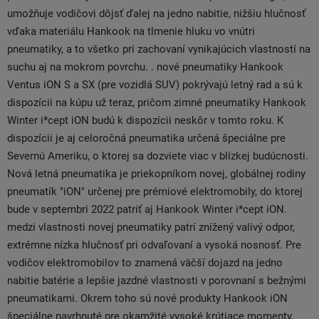
umožňuje vodičovi dôjsť ďalej na jedno nabitie, nižšiu hlučnosť
vďaka materiálu Hankook na tlmenie hluku vo vnútri
pneumatiky, a to všetko pri zachovaní vynikajúcich vlastností na
suchu aj na mokrom povrchu. . nové pneumatiky Hankook
Ventus iON S ​​a SX (pre vozidlá SUV) pokrývajú letný rad a sú k
dispozícii na kúpu už teraz, pričom zimné pneumatiky Hankook
Winter i*cept iON budú k dispozícii neskôr v tomto roku. K
dispozícii je aj celoročná pneumatika určená špeciálne pre
Severnú Ameriku, o ktorej sa dozviete viac v blízkej budúcnosti.
Nová letná pneumatika je priekopníkom novej, globálnej rodiny
pneumatík "iON" určenej pre prémiové elektromobily, do ktorej
bude v septembri 2022 patriť aj Hankook Winter i*cept iON.
medzi vlastnosti novej pneumatiky patrí znížený valivý odpor,
extrémne nízka hlučnosť pri odvaľovaní a vysoká nosnosť. Pre
vodičov elektromobilov to znamená väčší dojazd na jedno
nabitie batérie a lepšie jazdné vlastnosti v porovnaní s bežnými
pneumatikami. Okrem toho sú nové produkty Hankook iON
špeciálne navrhnuté pre okamžité vysoké krútiace momenty,