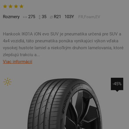
Rozmery
275
35
R21
103Y
FR,Foam,EV
Hankook IK01A iON evo SUV je pneumatika určená pre SUV a
4x4 vozidlá, táto pneumatika ponúka vynikajúci výkon vďaka
vysokej hustote lamiel a niekoľkým druhom lamelovania, ktoré
zlepšujú trakciu a...
Viac informácií
-45%