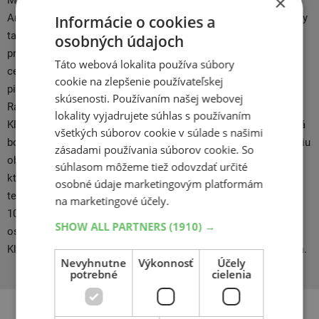
×
Maurice Herzog, zamestnanec Kleberu, vrchol Himalájskej
Anapurny. Dnes patrí Kleber pod koncern Michelin a ich výrobky
Informácie o cookies a
tak čerpajú pri vývoji z technologického zázemia
osobných údajoch
pneumatikárskeho gigantu pri zachovaní skvelého pomeru
Táto webová lokalita používa súbory
cena/výkon. 1981 znamenal úspech pre Michel Mouton,
cookie na zlepšenie používateľskej
pilotujúci beštiálny špeciál rally skupiny B Audi S1 ​​v San Remo
skúsenosti. Používaním našej webovej
Rally a obúvajúce pneumatiky Kleber. V roku 1951 zaznamenal
lokality vyjadrujete súhlas s používaním
Kleber svetový úspech s prvou bezdušovou pneumatikou, ktorá
všetkých súborov cookie v súlade s našimi
bola predstavená na Motor Show a odolonosť proti prepichnutiu
zásadami používania súborov cookie. So
ohromila aj vtedajšieho prezidenta Francúzska René Cotyho,
súhlasom môžeme tiež odovzdať určité
ktorý sa výstavy zúčastnil. Kleber dodnes vedie v oblasti tejto
osobné údaje marketingovým platformám
technológie a vývoja. Francúzske pneumatiky Kleber už vyše
na marketingové účely.
100 rokov vyrábajú kvalitné, trvanlivé a odolné obutie pre
SHOW ALL PARTNERS
(1910) →
osobné, nákladné aj traktorové vozidlá. V roku 1947 prišiel
Kleber so zimnou pneumatikou so znakom ľadového medveďa.
Nevyhnutne
Výkonnosť
Účely
potrebné
cielenia