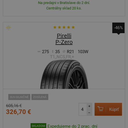
Na predajni v Bratislave do 2 dní.
Centrálny sklad 20 ks.
-46%
Pirelli
P-Zero
275
35
R21
103W
T1,,NCS,FR,+
SUV-SILNIČNÉ
ZOSÍLENÁ
605,16 €
+
Kúpiť
326,70 €
–
Expedujeme do 2 prac. dní
SKLADOM