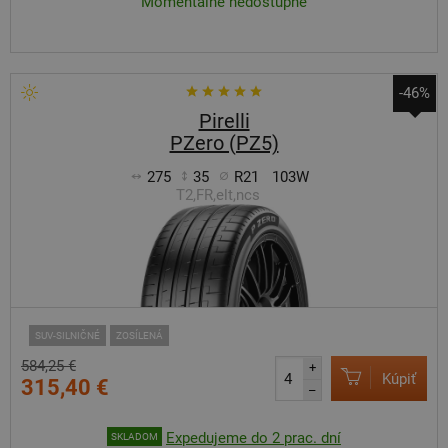
Momentálne nedostupné
-46%
Pirelli
PZero (PZ5)
275
35
R21
103W
T2,FR,elt,ncs
SUV-SILNIČNÉ
ZOSÍLENÁ
584,25 €
+
Kúpiť
315,40 €
–
Expedujeme do 2 prac. dní
SKLADOM