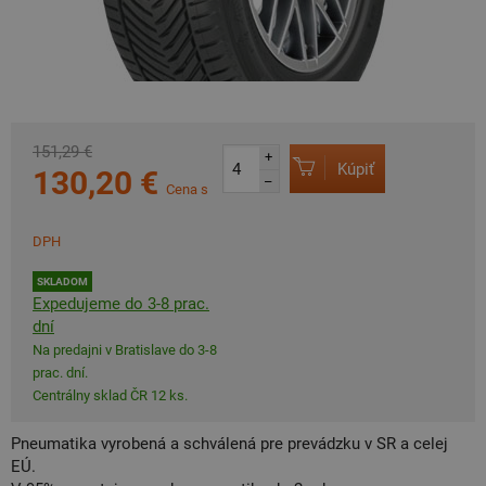
151,29 €
+
Kúpiť
130,20 €
–
Cena s
DPH
SKLADOM
Expedujeme do 3-8 prac.
dní
Na predajni v Bratislave do 3-8
prac. dní.
Centrálny sklad ČR 12 ks.
Pneumatika vyrobená a schválená pre prevádzku v SR a celej
EÚ.