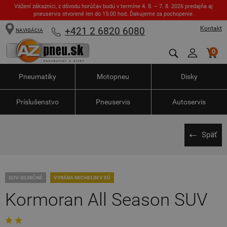
Vážení zákazníci, z dôvodu horúčav budú v termíne 4. 8. – 7. 8. 2026 predajňa aj
pneuservis otvorené len do 15:00 hod. Ďakujeme za pochopenie.
Kontakt
+421 2 6820 6080
NAVIGÁCIA
0
Pneumatiky
Motopneu
Disky
Príslušenstvo
Pneuservis
Autoservis
Späť
SUV-SILNIČNÉ
VYRÁBA MICHELIN V EÚ
Kormoran All Season SUV