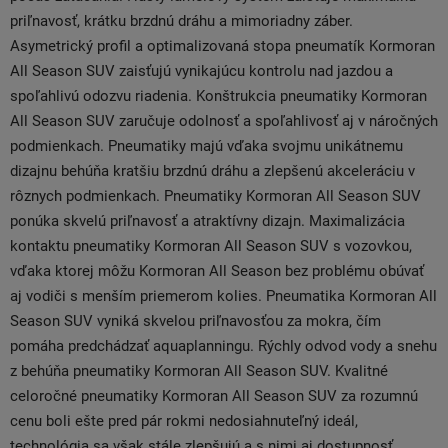
priľnavosť, krátku brzdnú dráhu a mimoriadny záber.
Asymetrický profil a optimalizovaná stopa pneumatík Kormoran
All Season SUV zaisťujú vynikajúcu kontrolu nad jazdou a
spoľahlivú odozvu riadenia. Konštrukcia pneumatiky Kormoran
All Season SUV zaručuje odolnosť a spoľahlivosť aj v náročných
podmienkach. Pneumatiky majú vďaka svojmu unikátnemu
dizajnu behúňa kratšiu brzdnú dráhu a zlepšenú akceleráciu v
rôznych podmienkach. Pneumatiky Kormoran All Season SUV
ponúka skvelú priľnavosť a atraktívny dizajn. Maximalizácia
kontaktu pneumatiky Kormoran All Season SUV s vozovkou,
vďaka ktorej môžu Kormoran All Season bez problému obúvať
aj vodiči s menším priemerom kolies. Pneumatika Kormoran All
Season SUV vyniká skvelou priľnavosťou za mokra, čím
pomáha predchádzať aquaplanningu. Rýchly odvod vody a snehu
z behúňa pneumatiky Kormoran All Season SUV. Kvalitné
celoročné pneumatiky Kormoran All Season SUV za rozumnú
cenu boli ešte pred pár rokmi nedosiahnuteľný ideál,
technológia sa však stále zlepšujú a s nimi aj dostupnosť