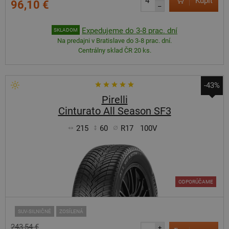
Kúpiť
96,10 €
–
Expedujeme do 3-8 prac. dní
SKLADOM
Na predajni v Bratislave do 3-8 prac. dní.
Centrálny sklad ČR 20 ks.
-43%
Pirelli
Cinturato All Season SF3
215
60
R17
100V
ODPORÚČAME
SUV-SILNIČNÉ
ZOSÍLENÁ
243,54 €
+