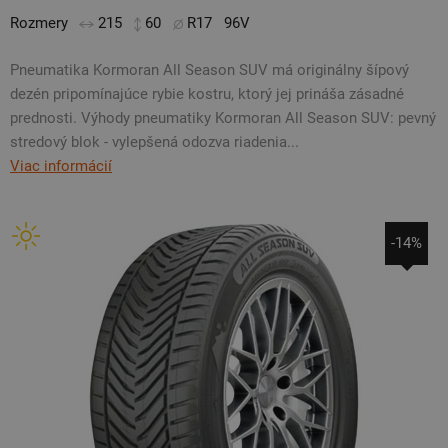
Rozmery
215
60
R17
96V
Pneumatika Kormoran All Season SUV má originálny šípový
dezén pripomínajúce rybie kostru, ktorý jej prináša zásadné
prednosti. Výhody pneumatiky Kormoran All Season SUV: pevný
stredový blok - vylepšená odozva riadenia...
Viac informácií
-14%