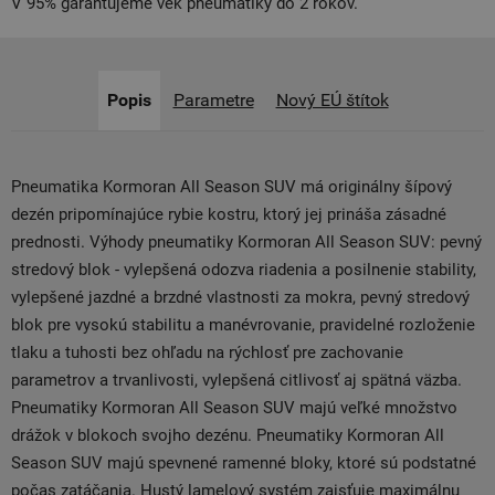
V 95% garantujeme vek pneumatiky do 2 rokov.
Popis
Parametre
Nový EÚ štítok
Pneumatika Kormoran All Season SUV má originálny šípový
dezén pripomínajúce rybie kostru, ktorý jej prináša zásadné
prednosti. Výhody pneumatiky Kormoran All Season SUV: pevný
stredový blok - vylepšená odozva riadenia a posilnenie stability,
vylepšené jazdné a brzdné vlastnosti za mokra, pevný stredový
blok pre vysokú stabilitu a manévrovanie, pravidelné rozloženie
tlaku a tuhosti bez ohľadu na rýchlosť pre zachovanie
parametrov a trvanlivosti, vylepšená citlivosť aj spätná väzba.
Pneumatiky Kormoran All Season SUV majú veľké množstvo
drážok v blokoch svojho dezénu. Pneumatiky Kormoran All
Season SUV majú spevnené ramenné bloky, ktoré sú podstatné
počas zatáčania. Hustý lamelový systém zaisťuje maximálnu