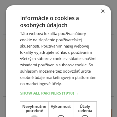
×
Súvisiace produkty
Informácie o cookies a
osobných údajoch
Táto webová lokalita používa súbory
cookie na zlepšenie používateľskej
skúsenosti. Používaním našej webovej
Sebring
All Season SUV
lokality vyjadrujete súhlas s používaním
všetkých súborov cookie v súlade s našimi
215
60
R17
100V
zásadami používania súborov cookie. So
súhlasom môžeme tiež odovzdať určité
osobné údaje marketingovým platformám
na marketingové účely.
ODPORÚČAME
VYRÁBA MICHELIN V EÚ
SHOW ALL PARTNERS
(1910) →
SUV-SILNIČNÉ
ZOSÍLENÁ
Nevyhnutne
Výkonnosť
Účely
potrebné
cielenia
+
Kúpiť