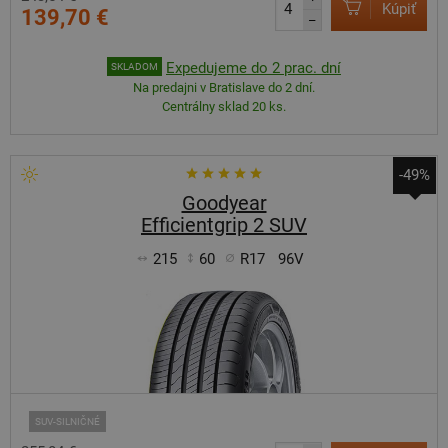
Kúpiť
139,70 €
–
Expedujeme do 2 prac. dní
SKLADOM
Na predajni v Bratislave do 2 dní.
Centrálny sklad 20 ks.
-49%
Goodyear
Efficientgrip 2 SUV
215
60
R17
96V
SUV-SILNIČNÉ