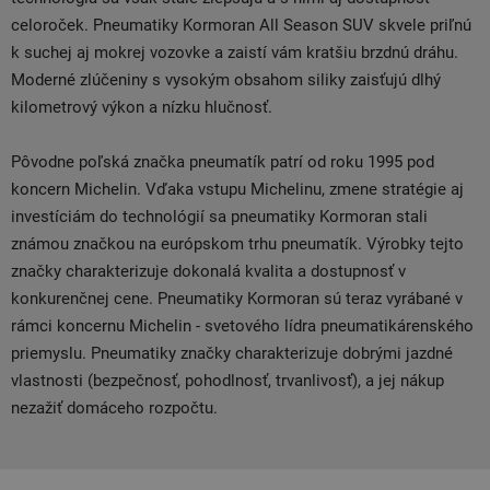
celoroček. Pneumatiky Kormoran All Season SUV skvele priľnú
k suchej aj mokrej vozovke a zaistí vám kratšiu brzdnú dráhu.
Moderné zlúčeniny s vysokým obsahom siliky zaisťujú dlhý
kilometrový výkon a nízku hlučnosť.
Pôvodne poľská značka pneumatík patrí od roku 1995 pod
koncern Michelin. Vďaka vstupu Michelinu, zmene stratégie aj
investíciám do technológií sa pneumatiky Kormoran stali
známou značkou na európskom trhu pneumatík. Výrobky tejto
značky charakterizuje dokonalá kvalita a dostupnosť v
konkurenčnej cene. Pneumatiky Kormoran sú teraz vyrábané v
rámci koncernu Michelin - svetového lídra pneumatikárenského
priemyslu. Pneumatiky značky charakterizuje dobrými jazdné
vlastnosti (bezpečnosť, pohodlnosť, trvanlivosť), a jej nákup
nezažiť domáceho rozpočtu.