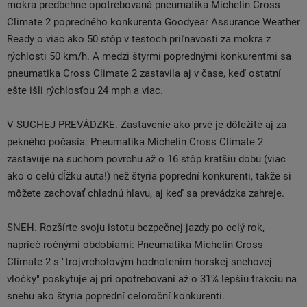
mokra predbehne opotrebovaná pneumatika Michelin Cross
Climate 2 popredného konkurenta Goodyear Assurance Weather
Ready o viac ako 50 stôp v testoch priľnavosti za mokra z
rýchlosti 50 km/h. A medzi štyrmi poprednými konkurentmi sa
pneumatika Cross Climate 2 zastavila aj v čase, keď ostatní
ešte išli rýchlosťou 24 mph a viac.
V SUCHEJ PREVÁDZKE. Zastavenie ako prvé je dôležité aj za
pekného počasia: Pneumatika Michelin Cross Climate 2
zastavuje na suchom povrchu až o 16 stôp kratšiu dobu (viac
ako o celú dĺžku auta!) než štyria poprední konkurenti, takže si
môžete zachovať chladnú hlavu, aj keď sa prevádzka zahreje.
SNEH. Rozšírte svoju istotu bezpečnej jazdy po celý rok,
naprieč ročnými obdobiami: Pneumatika Michelin Cross
Climate 2 s "trojvrcholovým hodnotením horskej snehovej
vločky" poskytuje aj pri opotrebovaní až o 31% lepšiu trakciu na
snehu ako štyria poprední celoroční konkurenti.