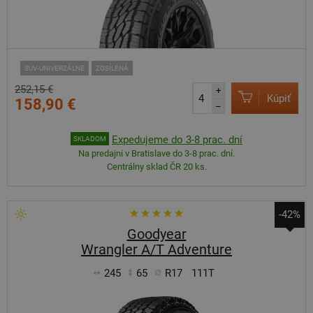
SUV-UNIVERZÁLNE
ZOSÍLENÁ
252,15 €
+
Kúpiť
158,90 €
–
Expedujeme do 3-8 prac. dní
SKLADOM
Na predajni v Bratislave do 3-8 prac. dní.
Centrálny sklad ČR 20 ks.
-42%
Goodyear
Wrangler A/T Adventure
245
65
R17
111T