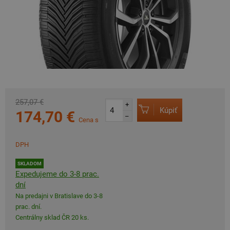
257,07 €
+
Kúpiť
174,70 €
–
Cena s
DPH
SKLADOM
Expedujeme do 3-8 prac.
dní
Na predajni v Bratislave do 3-8
prac. dní.
Centrálny sklad ČR 20 ks.