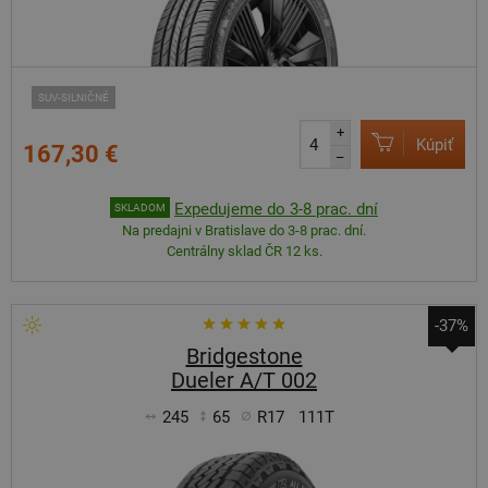
SUV-SILNIČNÉ
+
Kúpiť
167,30 €
–
Expedujeme do 3-8 prac. dní
SKLADOM
Na predajni v Bratislave do 3-8 prac. dní.
Centrálny sklad ČR 12 ks.
-37%
Bridgestone
Dueler A/T 002
245
65
R17
111T