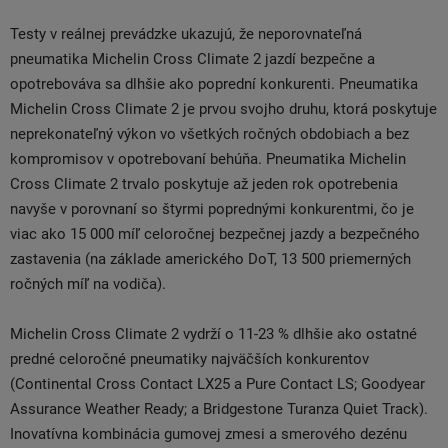
Testy v reálnej prevádzke ukazujú, že neporovnateľná
pneumatika Michelin Cross Climate 2 jazdí bezpečne a
opotrebováva sa dlhšie ako poprední konkurenti. Pneumatika
Michelin Cross Climate 2 je prvou svojho druhu, ktorá poskytuje
neprekonateľný výkon vo všetkých ročných obdobiach a bez
kompromisov v opotrebovaní behúňa. Pneumatika Michelin
Cross Climate 2 trvalo poskytuje až jeden rok opotrebenia
navyše v porovnaní so štyrmi poprednými konkurentmi, čo je
viac ako 15 000 míľ celoročnej bezpečnej jazdy a bezpečného
zastavenia (na základe amerického DoT, 13 500 priemerných
ročných míľ na vodiča).
Michelin Cross Climate 2 vydrží o 11-23 % dlhšie ako ostatné
predné celoročné pneumatiky najväčších konkurentov
(Continental Cross Contact LX25 a Pure Contact LS; Goodyear
Assurance Weather Ready; a Bridgestone Turanza Quiet Track).
Inovatívna kombinácia gumovej zmesi a smerového dezénu