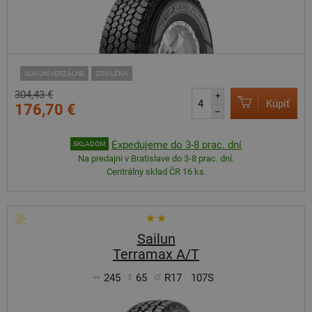
SUV-UNIVERZÁLNE
ZOSÍLENÁ
304,43 €
+
Kúpiť
176,70 €
–
Expedujeme do 3-8 prac. dní
SKLADOM
Na predajni v Bratislave do 3-8 prac. dní.
Centrálny sklad ČR 16 ks.
Sailun
Terramax A/T
245
65
R17
107S