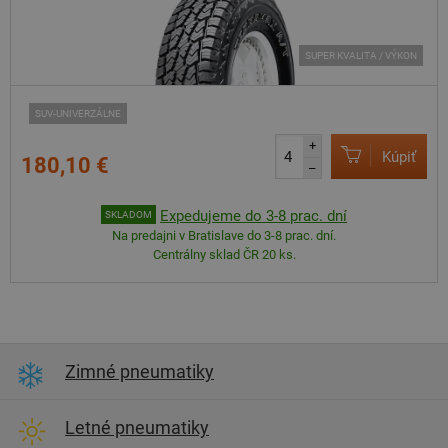
SUPER KVALITA / VÝKON
SUV-UNIVERZÁLNE
+
Kúpiť
180,10 €
–
Expedujeme do 3-8 prac. dní
SKLADOM
Na predajni v Bratislave do 3-8 prac. dní.
Centrálny sklad ČR 20 ks.
Zimné pneumatiky
Letné pneumatiky