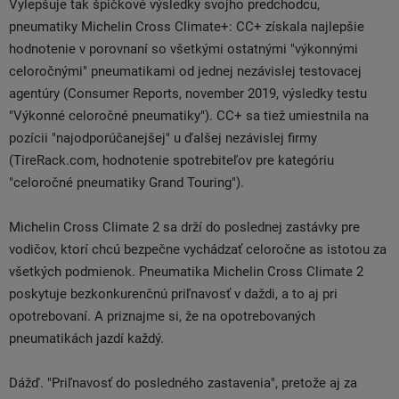
Vylepšuje tak špičkové výsledky svojho predchodcu,
pneumatiky Michelin Cross Climate+: CC+ získala najlepšie
hodnotenie v porovnaní so všetkými ostatnými "výkonnými
celoročnými" pneumatikami od jednej nezávislej testovacej
agentúry (Consumer Reports, november 2019, výsledky testu
"Výkonné celoročné pneumatiky"). CC+ sa tiež umiestnila na
pozícii "najodporúčanejšej" u ďalšej nezávislej firmy
(TireRack.com, hodnotenie spotrebiteľov pre kategóriu
"celoročné pneumatiky Grand Touring").
Michelin Cross Climate 2 sa drží do poslednej zastávky pre
vodičov, ktorí chcú bezpečne vychádzať celoročne as istotou za
všetkých podmienok. Pneumatika Michelin Cross Climate 2
poskytuje bezkonkurenčnú priľnavosť v daždi, a to aj pri
opotrebovaní. A priznajme si, že na opotrebovaných
pneumatikách jazdí každý.
Dážď. "Priľnavosť do posledného zastavenia", pretože aj za