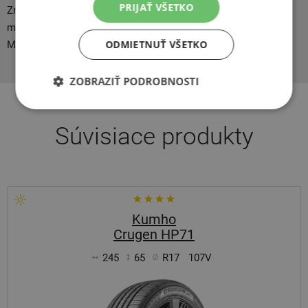
PRIJAŤ VŠETKO
Znalci vedia, že firma Michelin vydáva pre cestovateľov tiež
mapy, turistické sprievodca, atlasy a počítačové produkty.
ODMIETNUŤ VŠETKO
Michelin - špičková kvalita pneu s dlhou tradíciou.
ZOBRAZIŤ PODROBNOSTI
Súvisiace produkty
Kumho
Crugen HP71
245
65
R17
107V