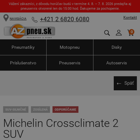
Vážení zákazníci, z dôvodu horúčav budú v termíne 4. 8. – 7. 8. 2026 predajňa aj
pneuservis otvorené len do 15:00 hod. Ďakujeme za pochopenie.
Kontakt
+421 2 6820 6080
NAVIGÁCIA
0
Pneumatiky
Motopneu
Disky
Príslušenstvo
Pneuservis
Autoservis
Späť
SUV-SILNIČNÉ
ZOSÍLENÁ
ODPORÚČAME
Michelin Crossclimate 2
SUV