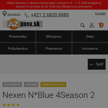
Vážení zákazníci, z dôvodu horúčav budú v termíne 4. 8. – 7. 8. 2026 predajňa aj
pneuservis otvorené len do 15:00 hod. Ďakujeme za pochopenie.
Kontakt
+421 2 6820 6080
NAVIGÁCIA
0
Pneumatiky
Motopneu
Disky
Príslušenstvo
Pneuservis
Autoservis
Späť
SUV-SILNIČNÉ
ZOSÍLENÁ
PRÉMIOVÁ KVALITA
Nexen N*Blue 4Season 2