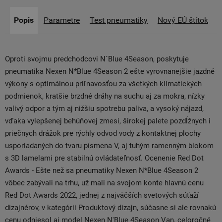
Popis
Parametre
Test pneumatiky
Nový EÚ štítok
Oproti svojmu predchodcovi N´Blue 4Season, poskytuje
pneumatika Nexen N*Blue 4Season 2 ešte vyrovnanejšie jazdné
výkony s optimálnou priľnavosťou za všetkých klimatických
podmienok, kratšie brzdné dráhy na suchu aj za mokra, nízky
valivý odpor a tým aj nižšiu spotrebu paliva, a vysoký nájazd,
vďaka vylepšenej behúňovej zmesi, širokej palete pozdĺžnych i
priečnych drážok pre rýchly odvod vody z kontaktnej plochy
usporiadaných do tvaru písmena V, aj tuhým ramenným blokom
s 3D lamelami pre stabilnú ovládateľnosť. Ocenenie Red Dot
Awards - Ešte než sa pneumatiky Nexen N*Blue 4Season 2
vôbec zabývali na trhu, už mali na svojom konte hlavnú cenu
Red Dot Awards 2022, jednej z najväčších svetových súťaží
dizajnérov, v kategórii Produktový dizajn, súčasne si ale rovnakú
cenu odniesol aj model Nexen N'Blue 4Season Van, celoročné