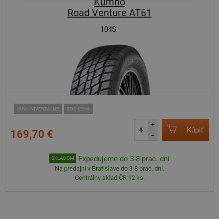
Kumho
Road Venture AT61
104S
SUV-UNIVERZÁLNE
ZOSÍLENÁ
+
Kúpiť
169,70 €
–
Expedujeme do 3-8 prac. dní
SKLADOM
Na predajni v Bratislave do 3-8 prac. dní.
Centrálny sklad ČR 12 ks.