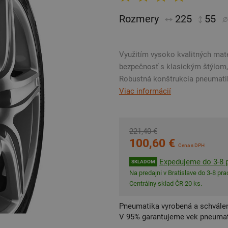
Rozmery
225
55
Využitím vysoko kvalitných mat
bezpečnosť s klasickým štýlom,
Robustná konštrukcia pneumatik
Viac informácií
221,40 €
100,60 €
Cena s DPH
Expedujeme do 3-8 p
SKLADOM
Na predajni v Bratislave do 3-8 prac
Centrálny sklad ČR 20 ks.
Pneumatika vyrobená a schválen
V 95% garantujeme vek pneumat