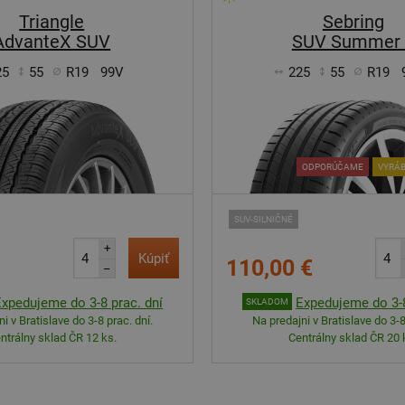
Triangle
Sebring
AdvanteX SUV
SUV Summer 
25
55
R19
99V
225
55
R19
ODPORÚČAME
VYRÁB
SUV-SILNIČNÉ
+
Kúpiť
110,00 €
–
Expedujeme do 3-8 prac. dní
Expedujeme do 3-8
SKLADOM
i v Bratislave do 3-8 prac. dní.
Na predajni v Bratislave do 3-8
ntrálny sklad ČR 12 ks.
Centrálny sklad ČR 20 