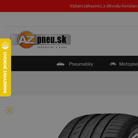
Vážení zákazníci, z dôvodu horúčav 
Pneumatiky
Motopne