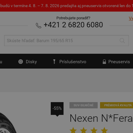
budú v termíne 4. 8. – 7. 8. 2026 predajňa aj pneuservis otvorené len d
Potrebujete poradiť?
V
+421 2 6820 6080
u
Disky
Príslušenstvo
Pneuservis
SUV-SILNIČNÉ
PRÉMIOVÁ KVALITA
-55%
Nexen N*Fera