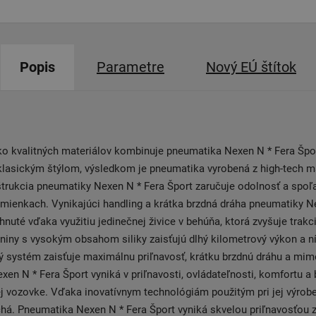
Popis
Parametre
Nový EÚ štítok
ko kvalitných materiálov kombinuje pneumatika Nexen N * Fera Špo
lasickým štýlom, výsledkom je pneumatika vyrobená z high-tech ma
rukcia pneumatiky Nexen N * Fera Šport zaručuje odolnosť a spoľah
mienkach. Vynikajúci handling a krátka brzdná dráha pneumatiky N
hnuté vďaka využitiu jedinečnej živice v behúňa, ktorá zvyšuje trakci
iny s vysokým obsahom siliky zaisťujú dlhý kilometrový výkon a n
 systém zaisťuje maximálnu priľnavosť, krátku brzdnú dráhu a mim
en N * Fera Šport vyniká v priľnavosti, ovládateľnosti, komfortu a 
j vozovke. Vďaka inovatívnym technológiám použitým pri jej výrobe
há. Pneumatika Nexen N * Fera Šport vyniká skvelou priľnavosťou 