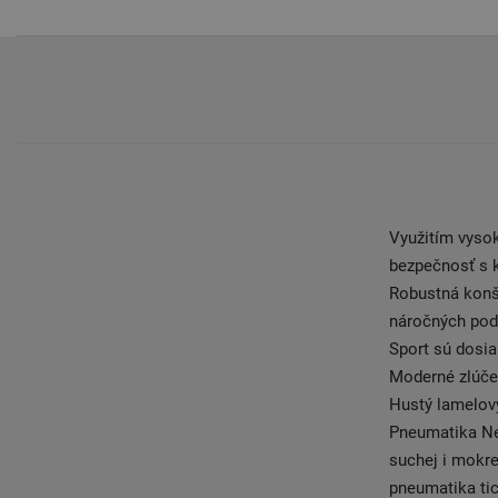
Využitím vyso
bezpečnosť s k
Robustná konšt
náročných pod
Sport sú dosia
Moderné zlúčen
Hustý lamelový
Pneumatika Nex
suchej i mokre
pneumatika tic