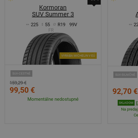
Kormoran
SUV Summer 3
225
55
R19
99V
2
FR
VYRÁBA MICHELIN V EÚ
SUV-CESTNÉ
SUV-SILNIČNÉ
159,29 €
99,50 €
92,70 €
Momentálne nedostupné
SKLADOM
Na predajn
Ce