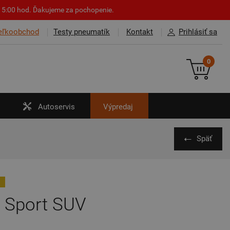
o 15:00 hod. Ďakujeme za pochopenie.
eľkoobchod
Testy pneumatík
Kontakt
Prihlásiť sa
0
Autoservis
Výpredaj
Späť
 Sport SUV