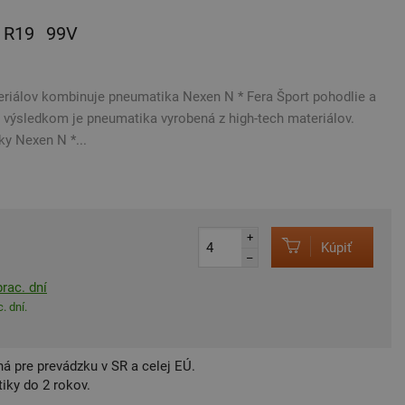
R19
99V
eriálov kombinuje pneumatika Nexen N * Fera Šport pohodlie a
 výsledkom je pneumatika vyrobená z high-tech materiálov.
y Nexen N *...
+
Kúpiť
–
rac. dní
. dní.
á pre prevádzku v SR a celej EÚ.
iky do 2 rokov.