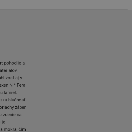
rt pohodlie a
teriálov.
livosť aj v
exen N * Fera
u lamiel.
ízku hlučnosť.
oriadny záber.
brzdenie na
 je
za mokra, čím