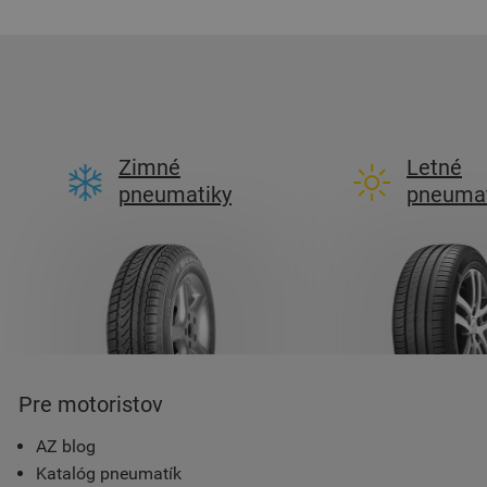
Zimné
Letné
pneumatiky
pneumat
Pre motoristov
AZ blog
Katalóg pneumatík