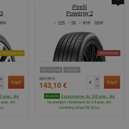
Pirelli
3
Powergy 2
99V
225
55
R19
103Y
A MICHELIN V EÚ
ODPORÚČAME
SUV-SILNIČNÉ
ZOSÍLENÁ
261,99 €
+
+
Kúpiť
Kúpiť
143,10 €
–
–
 prac. dní
Expedujeme do 3-8 prac. dní
SKLADOM
 prac. dní.
Na predajni v Bratislave do 3-8 prac. dní.
ks.
Centrálny sklad ČR 20 ks.