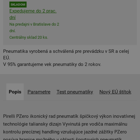
SKLADOM
Expedujeme do 2 prac.
dní
Na predajni v Bratislave do 2
dní.
Centrálny sklad 20 ks.
Pneumatika vyrobená a schválená pre prevádzku v SR a celej
EÚ.
V 95% garantujeme vek pneumatiky do 2 rokov.
Popis
Parametre
Test pneumatiky
Nový EÚ štítok
Pirelli PZero ikonický rad pneumatík špičkový výkon inovatívnej
technológie taliansky dizajn Vyvinutá pre vodiča maximálnu
kontrolu precíznej handling vzrušujúce jazdné zážitky PZero
posúva hranice možného v oblasti športových pneumatík.