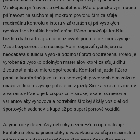
Vynikajúca priľnavosť a ovládateľnosť PZero ponúka výnimočnú
priľnavosť na suchom aj mokrom povrchu čím zaisťuje
maximálnu kontrolu a istotu v zákrutách aj pri vysokých
rýchlostiach Kratšia brzdná dráha PZero umožňuje kratšiu
brzdnú dráhu a to aj za nepriaznivých podmienok čím zvyšuje
Vašu bezpečnosť a umožňuje Vám reagovať rýchlejšie na
neočakáva situácia Vysoká odolnosť proti opotrebeniu PZero je
vyrobená z vysoko odolných materiálov ktoré zaisťujú dlhú
životnosť a nízku mieru opotrebenia Komfortná jazda PZero
ponúka komfortnú jazdu aj na nerovných povrchoch čím znižuje
únavu vodiča a zvyšuje potešenie z jazdy Široká škála rozmerov
a variantov PZero je k dispozícii v širokej škále rozmerov a
variantov aby vyhovovala potrebám širokej škály vozidiel od
športových sedanov a kupé až po superšportové vozidlá
Asymetrický dezén Asymetrický dezén PZero optimalizuje
kontaktnú plochu pneumatiky s vozovkou a zaisťuje maximálnu