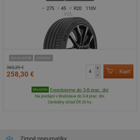
275
45
R20
110V
VOL
SUV-SILNIČNÉ
ZOSÍLENÁ
360,39 €
+
Kúpiť
258,30 €
–
Expedujeme do 3-8 prac. dní
SKLADOM
Na predajni v Bratislave do 3-8 prac. dní.
Centrálny sklad ČR 20 ks.
Zimné pneumatiky