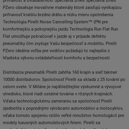
priľnavosť a ovládateľnosť Špeciálna zmes Špeciálna zmes
PZero obsahuje inovatívne materiály ktoré zaisťujú vynikajúcu
priľnavosť kratšiu brzdnú dráhu a nízku mieru opotrebenia
Technológia Pirelli Noise Cancelling System™ (PN pre
komfortnejšiu a pokojnejšiu jazdu Technológia Run Flat Run
Flat umožňuje pokračovať v jazde aj v prípade defektu
pneumatiky čím zvyšuje Vašu bezpečnosť a mobilitu. Pirelli
PZero ideálna voľba pre vodičov požadujú to najlepšie z
hľadiska výkonu ovládateľnosti komfortu a bezpečnosti
Distribúcia pneumatík Pirelli zahŕňa 160 krajín a sieť takmer
10000 distribútorov. Spoločnosť Pirelli sa skladá z 25 tovární po
celom svete. V Miláne je najdôležitejšie výskumné a vývojové
stredisko, ktoré riadi ostatné továrne v rôznych krajinách.
Vďaka technologickému zameraniu sa spoločnosť Pirelli
zjednotila s poprednými výrobcami automobilov a motocyklov,
vďaka tomuto spojeniu vzišlo veľké množstvo homologácií pre
modely luxusných automobilových firiem. Pirelli sa