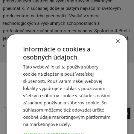
predovšetkým sústredí na vývoj športových a výkoných
pneumatík. V súčasnej dobe je piatym najväčším svetovým
producentom na trhu pneumatík. Vyniká v smere
technologických a výskumných schopnostiach a
profesionálnych zručnostiach zamestnancov. Spoločnosť Pirelli
je obrovský medzinárodný podnik s dlhoročnou tradíciou, ktorá
×
siaha ďaleko do minulého storočia.
Informácie o cookies a
osobných údajoch
Táto webová lokalita používa súbory
cookie na zlepšenie používateľskej
skúsenosti. Používaním našej webovej
Súvisiace produkty
lokality vyjadrujete súhlas s používaním
všetkých súborov cookie v súlade s našimi
zásadami používania súborov cookie. So
súhlasom môžeme tiež odovzdať určité
-45%
osobné údaje marketingovým platformám
Pirelli
na marketingové účely.
Scorpion All Season SF 2