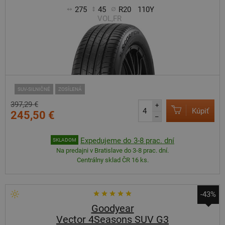
275
45
R20
110Y
VOL,FR
SUV-SILNIČNÉ
ZOSÍLENÁ
397,29 €
+
Kúpiť
245,50 €
–
Expedujeme do 3-8 prac. dní
SKLADOM
Na predajni v Bratislave do 3-8 prac. dní.
Centrálny sklad ČR 16 ks.
-43%
Goodyear
Vector 4Seasons SUV G3