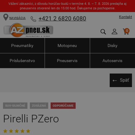
Vážení zákazníci, z dôvodu horúčav budú v termíne 4. 8. – 7. 8. 2026 predajňa aj
pneuservis otvorené len do 15:00 hod. Ďakujeme za pochopenie.
Kontakt
+421 2 6820 6080
NAVIGÁCIA
0
Pneumatiky
Motopneu
Disky
Príslušenstvo
Pneuservis
Autoservis
Späť
SUV-SILNIČNÉ
ZOSÍLENÁ
ODPORÚČAME
Pirelli PZero