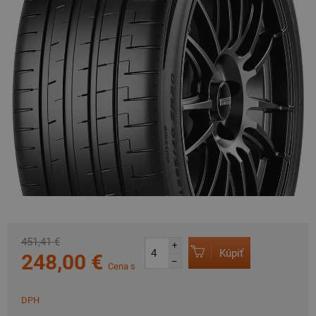
451,41 €
+
Kúpiť
248,00 €
–
Cena s
DPH