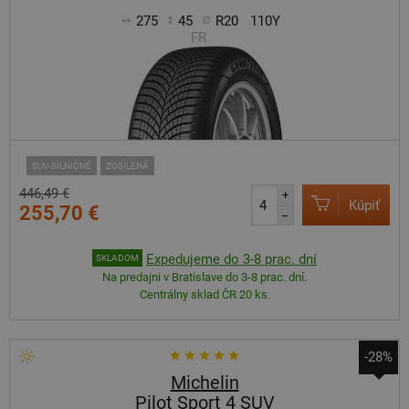
275
45
R20
110Y
FR
SUV-SILNIČNÉ
ZOSÍLENÁ
446,49 €
+
Kúpiť
255,70 €
–
Expedujeme do 3-8 prac. dní
SKLADOM
Na predajni v Bratislave do 3-8 prac. dní.
Centrálny sklad ČR 20 ks.
-28%
Michelin
Pilot Sport 4 SUV