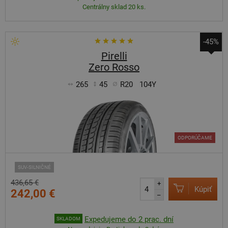
Centrálny sklad 20 ks.
-45%
Pirelli
Zero Rosso
265
45
R20
104Y
ODPORÚČAME
SUV-SILNIČNÉ
436,65 €
+
Kúpiť
242,00 €
–
Expedujeme do 2 prac. dní
SKLADOM