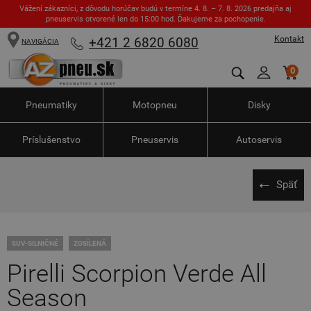
Vážení zákazníci, z dôvodu horúčav budú v termíne 4. 8. – 7. 8. 2026 predajňa aj
pneuservis otvorené len do 15:00 hod. Ďakujeme za pochopenie.
Kontakt
+421 2 6820 6080
NAVIGÁCIA
0
Pneumatiky
Motopneu
Disky
Príslušenstvo
Pneuservis
Autoservis
Späť
SUV-SILNIČNÉ
ZOSÍLENÁ
Pirelli Scorpion Verde All
Season