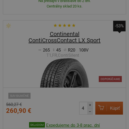
Na predajni v Bratislave do 2 dní.
Centrálny sklad 20 ks.
-53%
Continental
ContiCrossContact LX Sport
265
45
R20
108V
T1,FR,ContiSilent
ODPORÚČAME
SUV-SILNIČNÉ
560,27 €
+
Kúpiť
260,90 €
–
Expedujeme do 3-8 prac. dní
SKLADOM