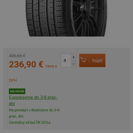
436,65 €
+
Kúpiť
236,90 €
–
Cena s
DPH
SKLADOM
Expedujeme do 3-8 prac.
dní
Na predajni v Bratislave do 3-8
prac. dní.
Centrálny sklad ČR 20 ks.