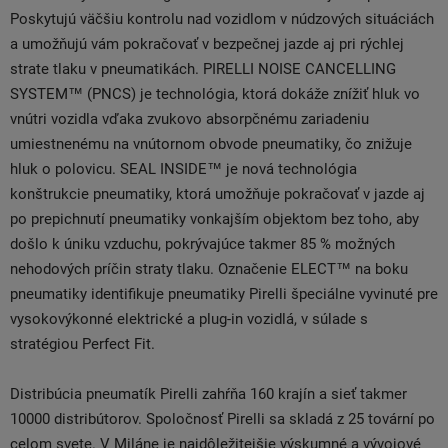
Poskytujú väčšiu kontrolu nad vozidlom v núdzových situáciách
a umožňujú vám pokračovať v bezpečnej jazde aj pri rýchlej
strate tlaku v pneumatikách. PIRELLI NOISE CANCELLING
SYSTEM™ (PNCS) je technológia, ktorá dokáže znížiť hluk vo
vnútri vozidla vďaka zvukovo absorpčnému zariadeniu
umiestnenému na vnútornom obvode pneumatiky, čo znižuje
hluk o polovicu. SEAL INSIDE™ je nová technológia
konštrukcie pneumatiky, ktorá umožňuje pokračovať v jazde aj
po prepichnutí pneumatiky vonkajším objektom bez toho, aby
došlo k úniku vzduchu, pokrývajúce takmer 85 % možných
nehodových príčin straty tlaku. Označenie ELECT™ na boku
pneumatiky identifikuje pneumatiky Pirelli špeciálne vyvinuté pre
vysokovýkonné elektrické a plug-in vozidlá, v súlade s
stratégiou Perfect Fit.
Distribúcia pneumatík Pirelli zahŕňa 160 krajín a sieť takmer
10000 distribútorov. Spoločnosť Pirelli sa skladá z 25 tovární po
celom svete. V Miláne je najdôležitejšie výskumné a vývojové