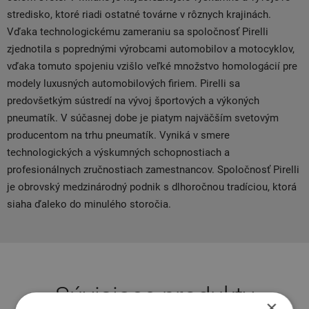
stredisko, ktoré riadi ostatné továrne v rôznych krajinách.
Vďaka technologickému zameraniu sa spoločnosť Pirelli
zjednotila s poprednými výrobcami automobilov a motocyklov,
vďaka tomuto spojeniu vzišlo veľké množstvo homologácií pre
modely luxusných automobilových firiem. Pirelli sa
predovšetkým sústredí na vývoj športových a výkoných
pneumatík. V súčasnej dobe je piatym najväčším svetovým
producentom na trhu pneumatík. Vyniká v smere
technologických a výskumných schopnostiach a
profesionálnych zručnostiach zamestnancov. Spoločnosť Pirelli
je obrovský medzinárodný podnik s dlhoročnou tradíciou, ktorá
siaha ďaleko do minulého storočia.
Súvisiace produkty
×