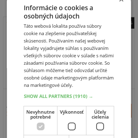
Informácie o cookies a
osobných údajoch
-47%
Táto webová lokalita používa súbory
Pirelli
cookie na zlepšenie používateľskej
Scorpion Verde
skúsenosti. Používaním našej webovej
lokality vyjadrujete súhlas s používaním
265
45
R20
104Y
MO
všetkých súborov cookie v súlade s našimi
zásadami používania súborov cookie. So
súhlasom môžeme tiež odovzdať určité
osobné údaje marketingovým platformám
ODPORÚČAME
na marketingové účely.
SHOW ALL PARTNERS
(1910) →
SUV-SILNIČNÉ
436,65 €
+
Kúpiť
Nevyhnutne
Výkonnosť
Účely
233,00 €
–
potrebné
cielenia
Expedujeme do 3-8 prac. dní
SKLADOM
Na predajni v Bratislave do 3-8 prac. dní.