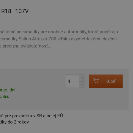
R18
107V
sú letné pneumatiky pre osobné automobily, ktoré ponúkajú
neumatiky Sailun Atrezzo ZSR vďaka asymetrickému dezénu
 precíznu ovládateľnosť...
+
Kúpiť
–
rac. dní
. dní.
á pre prevádzku v SR a celej EÚ.
iky do 2 rokov.