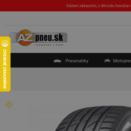
Vážení zákazníci, z dôvodu horúčav 
Pneumatiky
Motopne