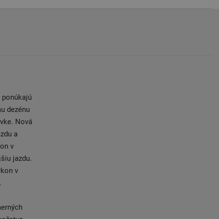
é ponúkajú
mu dezénu
ovke. Nová
azdu a
kon v
šiu jazdu.
ýkon v
.
merných