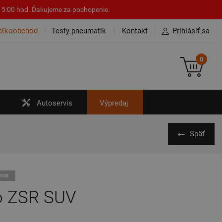
o 15:00 hod. Ďakujeme za pochopenie.
eľkoobchod
Testy pneumatík
Kontakt
Prihlásiť sa
0
Autoservis
Výpredaj
Späť
ÝKON
zo ZSR SUV