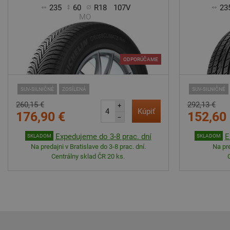
235
60
R18
107V
23
MO
ODPORÚČAME
SUV-SILNIČNÉ
ZOSÍLENÁ
SUV-SILNIČNÉ
260,15 €
292,13 €
+
Kúpiť
176,90 €
152,60
–
Expedujeme do 3-8 prac. dní
E
SKLADOM
SKLADOM
Na predajni v Bratislave do 3-8 prac. dní.
Na pre
Centrálny sklad ČR 20 ks.