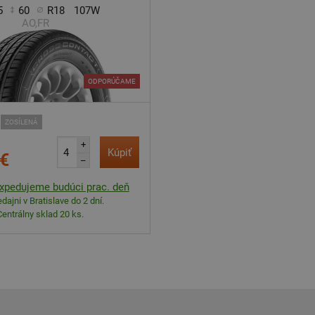
5
60
R18
107W
AO,FR
ODPORÚČAME
ZOSÍLENÁ
+
Kúpiť
 €
–
xpedujeme budúci prac. deň
dajni v Bratislave do 2 dní.
Centrálny sklad 20 ks.