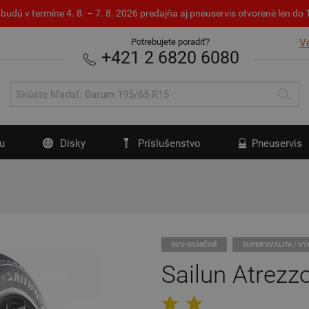
budú v termíne 4. 8. – 7. 8. 2026 predajňa aj pneuservis otvorené len d
Potrebujete poradiť?
V
+421 2 6820 6080
u
Disky
Príslušenstvo
Pneuservis
SUV-SILNIČNÉ
SUPER KVALITA / V
Sailun Atrez