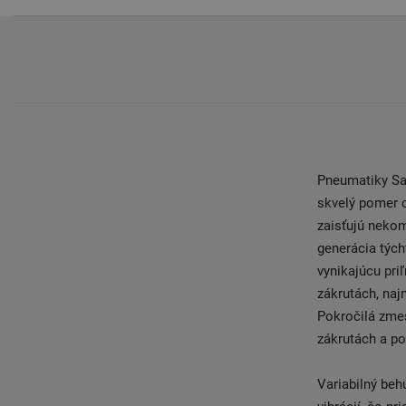
Pneumatiky Sa
skvelý pomer 
zaisťujú neko
generácia tých
vynikajúcu pri
zákrutách, naj
Pokročilá zme
zákrutách a po
Variabilný beh