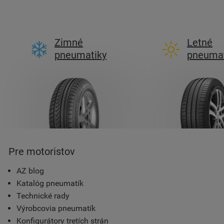
Zimné
Letné
pneumatiky
pneumat
Pre motoristov
AZ blog
Katalóg pneumatík
Technické rady
Výrobcovia pneumatík
Konfigurátory tretích strán