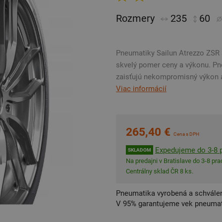
Rozmery
235
60
Pneumatiky Sailun Atrezzo ZSR 
skvelý pomer ceny a výkonu. P
zaisťujú nekompromisný výkon a
Viac informácií
265,40 €
Cena s DPH
Expedujeme do 3-8 p
SKLADOM
Na predajni v Bratislave do 3-8 prac
Centrálny sklad ČR 8 ks.
Pneumatika vyrobená a schválen
V 95% garantujeme vek pneumat