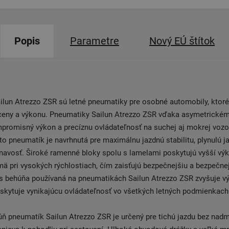
Popis
Parametre
Nový EÚ štítok
ilun Atrezzo ZSR sú letné pneumatiky pre osobné automobily, ktor
ceny a výkonu. Pneumatiky Sailun Atrezzo ZSR vďaka asymetrické
mpromisný výkon a precíznu ovládateľnosť na suchej aj mokrej voz
to pneumatík je navrhnutá pre maximálnu jazdnú stabilitu, plynulú j
ľnavosť. Široké ramenné bloky spolu s lamelami poskytujú vyšší vý
mä pri vysokých rýchlostiach, čím zaisťujú bezpečnejšiu a bezpečnej
s behúňa používaná na pneumatikách Sailun Atrezzo ZSR zvyšuje v
skytuje vynikajúcu ovládateľnosť vo všetkých letných podmienkach
úň pneumatík Sailun Atrezzo ZSR je určený pre tichú jazdu bez nad