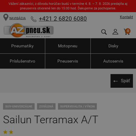
Vážení zákazníci, z dôvodu horúčav budú v termíne 4. 8. – 7. 8. 2026 predajňa aj
pneuservis otvorené len do 15:00 hod. Ďakujeme za pochopenie.
Kontakt
+421 2 6820 6080
NAVIGÁCIA
0
Pneumatiky
Motopneu
Disky
Príslušenstvo
Pneuservis
Autoservis
Späť
SUV-UNIVERZÁLNE
ZOSÍLENÁ
SUPER KVALITA / VÝKON
Sailun Terramax A/T