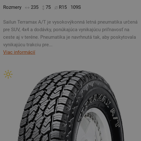
Rozmery
235
75
R15
109S
Sailun Terramax A/T je vysokovýkonná letná pneumatika určená
pre SUV, 4x4 a dodávky, ponúkajúca vynikajúcu priľnavosť na
ceste aj v teréne. Pneumatika je navrhnutá tak, aby poskytovala
vynikajúcu trakciu pre...
Viac informácií