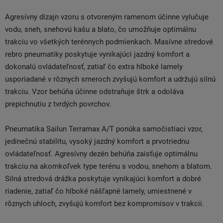
Agresívny dizajn vzoru s otvoreným ramenom účinne vylučuje
vodu, sneh, snehovú kašu a blato, čo umožňuje optimálnu
trakciu vo všetkých terénnych podmienkach. Masívne stredové
rebro pneumatiky poskytuje vynikajúci jazdný komfort a
dokonalú ovládateľnosť, zatiaľ čo extra hlboké lamely
usporiadané v rôznych smeroch zvyšujú komfort a udržujú silnú
trakciu. Vzor behúňa účinne odstraňuje štrk a odoláva
prepichnutiu z tvrdých povrchov.
Pneumatika Sailun Terramax A/T ponúka samočistiaci vzor,
jedinečnú stabilitu, vysoký jazdný komfort a prvotriednu
ovládateľnosť. Agresívny dezén behúňa zaisťuje optimálnu
trakciu na akomkoľvek type terénu s vodou, snehom a blatom.
Silná stredová drážka poskytuje vynikajúci komfort a dobré
riadenie, zatiaľ čo hlboké nášľapné lamely, umiestnené v
rôznych uhloch, zvyšujú komfort bez kompromisov v trakcii.