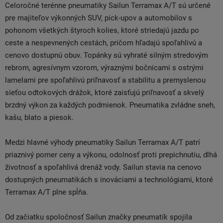
Celoročné terénne pneumatiky Sailun Terramax A/T sú určené
pre majiteľov výkonných SUV, pick-upov a automobilov s
pohonom všetkých štyroch kolies, ktoré striedajú jazdu po
ceste a nespevnených cestách, pričom hľadajú spoľahlivú a
cenovo dostupnú obuv. Topánky sú vyhraté silným stredovým
rebrom, agresívnym vzorom, výraznými bočnicami s ostrými
lamelami pre spoľahlivú priľnavosť a stabilitu a premyslenou
sieťou odtokových drážok, ktoré zaisťujú priľnavosť a skvelý
brzdný výkon za každých podmienok. Pneumatika zvládne sneh,
kašu, blato a piesok.
Medzi hlavné výhody pneumatiky Sailun Terramax A/T patrí
priaznivý pomer ceny a výkonu, odolnosť proti prepichnutiu, dlhá
životnosť a spoľahlivá drenáž vody. Sailun stavia na cenovo
dostupných pneumatikách s inováciami a technológiami, ktoré
Terramax A/T plne spĺňa.
Od začiatku spoločnosť Sailun značky pneumatík spojila