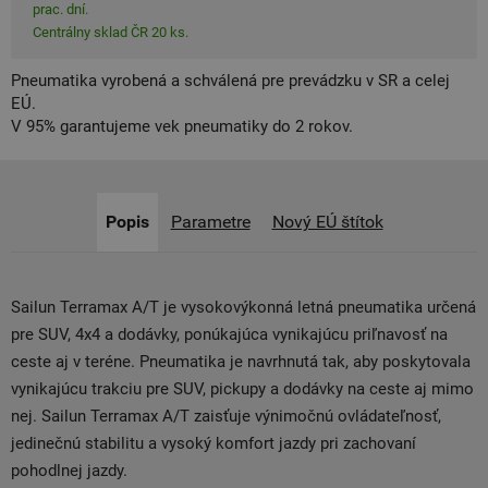
prac. dní.
Centrálny sklad ČR 20 ks.
Pneumatika vyrobená a schválená pre prevádzku v SR a celej
EÚ.
V 95% garantujeme vek pneumatiky do 2 rokov.
Popis
Parametre
Nový EÚ štítok
Sailun Terramax A/T je vysokovýkonná letná pneumatika určená
pre SUV, 4x4 a dodávky, ponúkajúca vynikajúcu priľnavosť na
ceste aj v teréne. Pneumatika je navrhnutá tak, aby poskytovala
vynikajúcu trakciu pre SUV, pickupy a dodávky na ceste aj mimo
nej. Sailun Terramax A/T zaisťuje výnimočnú ovládateľnosť,
jedinečnú stabilitu a vysoký komfort jazdy pri zachovaní
pohodlnej jazdy.