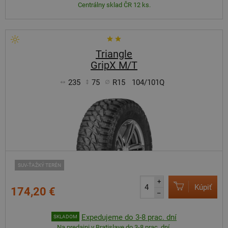
Centrálny sklad ČR 12 ks.
Triangle
GripX M/T
235
75
R15
104/101Q
SUV-ŤAŽKÝ TERÉN
+
Kúpiť
174,20 €
–
Expedujeme do 3-8 prac. dní
SKLADOM
Na predajni v Bratislave do 3-8 prac. dní.