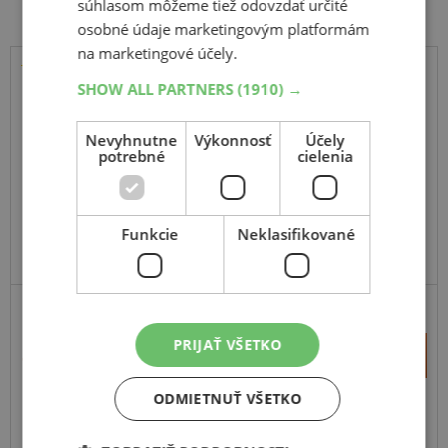
súhlasom môžeme tiež odovzdať určité
osobné údaje marketingovým platformám
na marketingové účely.
SHOW ALL PARTNERS
(1910) →
Triangle
AgileX A/T
Nevyhnutne
Výkonnosť
Účely
235
75
R15
110/107S
potrebné
cielenia
Funkcie
Neklasifikované
SUV-UNIVERZÁLNE
PRIJAŤ VŠETKO
+
Kúpiť
151,20 €
–
ODMIETNUŤ VŠETKO
Expedujeme do 3-8 prac. dní
SKLADOM
Na predajni v Bratislave do 3-8 prac. dní.