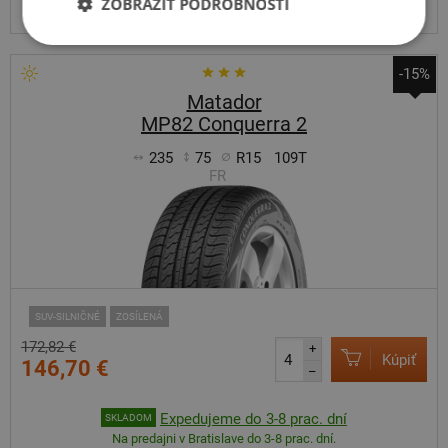
ZOBRAZIŤ PODROBNOSTI
Centrálny sklad ČR 12 ks.
-15%
Matador
MP82 Conquerra 2
235
75
R15
109T
FR
SUV-SILNIČNÉ
ZOSÍLENÁ
172,82 €
+
Kúpiť
146,70 €
–
Expedujeme do 3-8 prac. dní
SKLADOM
Na predajni v Bratislave do 3-8 prac. dní.