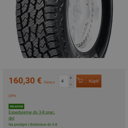
160,30 €
+
Kúpiť
Cena s
–
DPH
SKLADOM
Expedujeme do 3-8 prac.
dní
Na predajni v Bratislave do 3-8