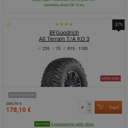
Centrálny sklad ČR 12 ks.
-37%
BFGoodrich
All Terrain T/A KO 3
235
75
R15
110S
EXTRA CENA
SUV-UNIVERZÁLNE
284,75 €
+
Kúpiť
178,10 €
–
Expedujeme ešte dnes
SKLADOM