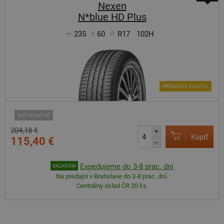
Nexen
N*blue HD Plus
235
60
R17
102H
PRÉMIOVÁ KVALITA
SUV-SILNIČNÉ
204,18 €
+
Kúpiť
115,40 €
–
Expedujeme do 3-8 prac. dní
SKLADOM
Na predajni v Bratislave do 3-8 prac. dní.
Centrálny sklad ČR 20 ks.