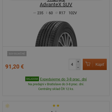
AdvanteX SUV
235
60
R17
102V
SUV-SILNIČNÉ
+
Kúpiť
91,20 €
–
Expedujeme do 3-8 prac. dní
SKLADOM
Na predajni v Bratislave do 3-8 prac. dní.
Centrálny sklad ČR 12 ks.