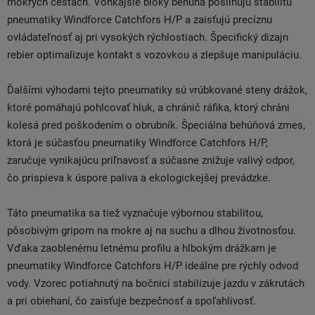
mokrých cestách. Vonkajšie bloky behúňa posilňujú stabilitu
pneumatiky Windforce Catchfors H/P a zaisťujú precíznu
ovládateľnosť aj pri vysokých rýchlostiach. Špecifický dizajn
rebier optimalizuje kontakt s vozovkou a zlepšuje manipuláciu.
Ďalšími výhodami tejto pneumatiky sú vrúbkované steny drážok,
ktoré pomáhajú pohlcovať hluk, a chránič ráfika, ktorý chráni
kolesá pred poškodením o obrubník. Špeciálna behúňová zmes,
ktorá je súčasťou pneumatiky Windforce Catchfors H/P,
zaručuje vynikajúcu priľnavosť a súčasne znižuje valivý odpor,
čo prispieva k úspore paliva a ekologickejšej prevádzke.
Táto pneumatika sa tiež vyznačuje výbornou stabilitou,
pôsobivým gripom na mokre aj na suchu a dlhou životnosťou.
Vďaka zaoblenému letnému profilu a hlbokým drážkam je
pneumatiky Windforce Catchfors H/P ideálne pre rýchly odvod
vody. Vzorec potiahnutý na bočnici stabilizuje jazdu v zákrutách
a pri obiehaní, čo zaisťuje bezpečnosť a spoľahlivosť.