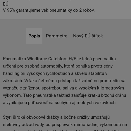
EÚ.
V 95% garantujeme vek pneumatiky do 2 rokov.
Popis
Parametre
Nový EÚ štítok
Pneumatika Windforce Catchfors H/P je letná pneumatika
určená pre osobné automobily, ktorá ponúka prvotriedny
handling pri vysokých rýchlostiach a skvelú stabilitu v
zákrutách. Vďaka šetrnému prístupu k životnému prostrediu sa
vyznačuje zníženou spotrebou paliva a vysokým kilometrovým
výkonom. Táto pneumatika taktiež zaisťuje krátku brzdnú dráhu
a vynikajúcu priľnavosť na suchých aj mokrých vozovkách.
Štyri široké obvodové drážky a bočné drážky umožňujú
efektívny odvod vody, čo prispieva k mimoriadnej výkonnosti na