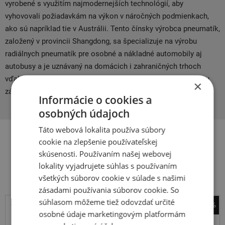
vyrobené s využitím najmodernejších technológií, aby
vyhovovali požiadavkám na výkon v náročných podmienkach,
ako sú napríklad tie v Austrálii. Tento čínsky výrobca pneumatík,
založený v provincii Shangdong, sa špecializuje na výrobu
radiálnych pneumatík pre osobné a nákladné automobily aj
autobusy a je uznávaný na domácich i zahraničných trhoch
vďaka svojej vysokej kvalite, dostupným cenám a výbornému
×
zákazníckemu servisu.
Informácie o cookies a
osobných údajoch
Táto webová lokalita používa súbory
cookie na zlepšenie používateľskej
Súvisiace produkty
skúsenosti. Používaním našej webovej
lokality vyjadrujete súhlas s používaním
všetkých súborov cookie v súlade s našimi
zásadami používania súborov cookie. So
súhlasom môžeme tiež odovzdať určité
-31%
osobné údaje marketingovým platformám
Michelin