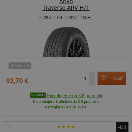
Arivo
Traverso ARV H/T
235
60
R17
106H
SUV-SILNIČNÉ
+
Kúpiť
92,70 €
–
Expedujeme do 3-8 prac. dní
SKLADOM
Na predajni v Bratislave do 3-8 prac. dní.
Centrálny sklad ČR 12 ks.
-43%