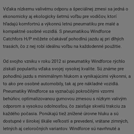
Vďaka nízkemu valivému odporu a špeciálnej zmesi sa jedná o
ekonomicky aj ekologicky šetrnú voľbu pre vodičov, ktorí
hľadajú komfortnú a výkonnú letnú pneumatiku pre malé a
kompaktné osobné vozidlá. S pneumatikou Windforce
Catchfors H/P môžete očakávať pohodlnú jazdu aj pri dlhých
trasách, čo z nej robí ideálnu voľbu na každodenné použitie.
Od svojho vzniku v roku 2012 si pneumatiky Windforce rýchlo
získali popularitu vďaka svojej vysokej kvalite. Sú známe pre
pohodlnú jazdu s minimálnym hlukom a vynikajúcimi výkonmi, a
to ako pre osobné automobily, tak aj pre nákladné vozidlá.
Pneumatiky Windforce sa vyznačujú pokročilými vzormi
behúňov, optimalizovanou gumovou zmesou s nízkym valivým
odporom a vysokou odolnosťou, čo zaisťuje skvelú trakciu za
každého počasia. Ponúkajú tiež znížené úrovne hluku a sú
dostupné v širokej škále veľkostí a prevedení, vrátane zimných,
letných aj celoročných variantov. Windforce sú navrhnuté a