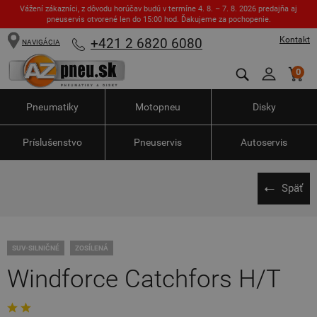
Vážení zákazníci, z dôvodu horúčav budú v termíne 4. 8. – 7. 8. 2026 predajňa aj
pneuservis otvorené len do 15:00 hod. Ďakujeme za pochopenie.
Kontakt
+421 2 6820 6080
NAVIGÁCIA
0
Pneumatiky
Motopneu
Disky
Príslušenstvo
Pneuservis
Autoservis
Späť
SUV-SILNIČNÉ
ZOSÍLENÁ
Windforce Catchfors H/T