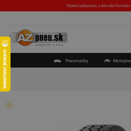
Vážení zákazníci, z dôvodu horúčav 
Pneumatiky
Motopne