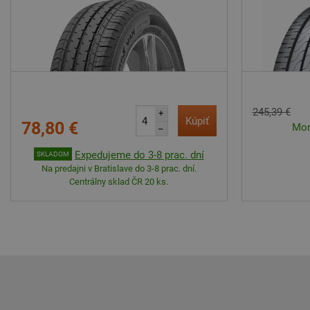
245,39 €
+
Kúpiť
78,80 €
Mom
–
Expedujeme do 3-8 prac. dní
SKLADOM
Na predajni v Bratislave do 3-8 prac. dní.
Centrálny sklad ČR 20 ks.