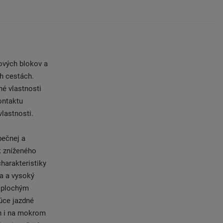
ových blokov a
h cestách.
né vlastnosti
ontaktu
lastnosti.
pečnej a
k zníženého
harakteristiky
ta a vysoký
s plochým
úce jazdné
ch i na mokrom