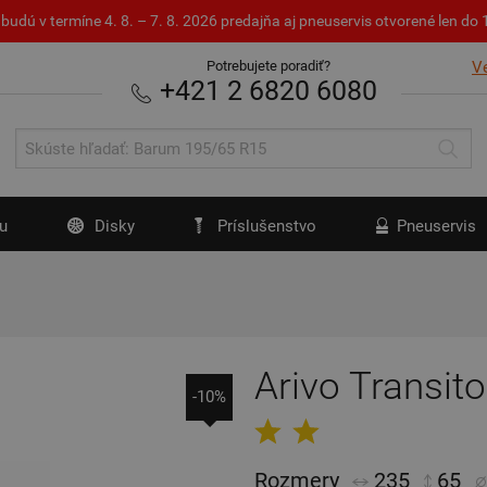
budú v termíne 4. 8. – 7. 8. 2026 predajňa aj pneuservis otvorené len d
Potrebujete poradiť?
V
+421 2 6820 6080
u
Disky
Príslušenstvo
Pneuservis
Arivo Transit
-10%
Rozmery
235
65