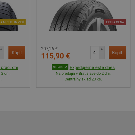
A MICHELIN V EÚ
EXTRA CENA
207,26 €
+
+
Kúpiť
Kúpiť
115,90 €
–
–
prac. dní
Expedujeme ešte dnes
SKLADOM
 2 dní.
Na predajni v Bratislave do 2 dní.
.
Centrálny sklad 20 ks.