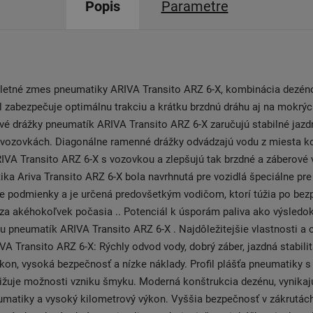
Popis
Parametre
 letné zmes pneumatiky ARIVA Transito ARZ 6-X, kombinácia dezén
 zabezpečuje optimálnu trakciu a krátku brzdnú dráhu aj na mokrýc
é drážky pneumatík ARIVA Transito ARZ 6-X zaručujú stabilné jazd
 vozovkách. Diagonálne ramenné drážky odvádzajú vodu z miesta k
VA Transito ARZ 6-X s vozovkou a zlepšujú tak brzdné a záberové v
ka Ariva Transito ARZ 6-X bola navrhnutá pre vozidlá špeciálne pre
e podmienky a je určená predovšetkým vodičom, ktorí túžia po bez
za akéhokoľvek počasia .. Potenciál k úsporám paliva ako výsledo
u pneumatík ARIVA Transito ARZ 6-X . Najdôležitejšie vlastnosti a c
A Transito ARZ 6-X: Rýchly odvod vody, dobrý záber, jazdná stabili
kon, vysoká bezpečnosť a nízke náklady. Profil plášťa pneumatiky 
ižuje možnosti vzniku šmyku. Moderná konštrukcia dezénu, vynikaj
eumatiky a vysoký kilometrový výkon. Vyššia bezpečnosť v zákrutá