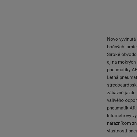
Novo vyvinutá
bočných lamiel
Široké obvodov
aj na mokrých
pneumatiky ARI
Letná pneumati
stredoeurópsk
zábavné jazde 
valivého odpor
pneumatík ARIV
kilometrový vý
nárazníkom zn
vlastnosti pn