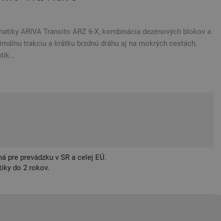
atiky ARIVA Transito ARZ 6-X, kombinácia dezénových blokov a
málnu trakciu a krátku brzdnú dráhu aj na mokrých cestách.
ík...
á pre prevádzku v SR a celej EÚ.
iky do 2 rokov.