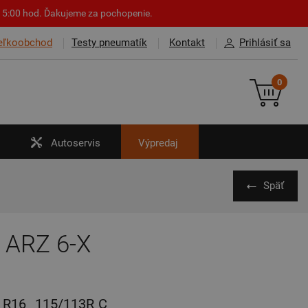
o 15:00 hod. Ďakujeme za pochopenie.
eľkoobchod
Testy pneumatík
Kontakt
Prihlásiť sa
0
Autoservis
Výpredaj
Späť
o ARZ 6-X
R16
115/113R
C