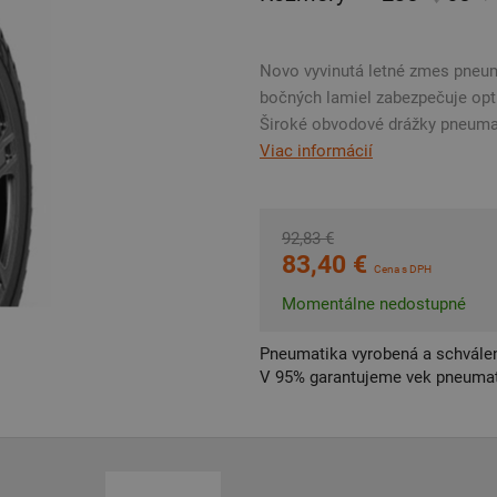
Novo vyvinutá letné zmes pneum
bočných lamiel zabezpečuje opti
Široké obvodové drážky pneumat
Viac informácií
92,83 €
83,40 €
Cena s DPH
Momentálne nedostupné
Pneumatika vyrobená a schválen
V 95% garantujeme vek pneumat