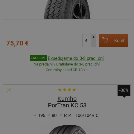
+
Kúpiť
75,70 €
–
Expedujeme do 3-8 prac. dní
SKLADOM
Na predajni v Bratislave do 3-8 prac. dní.
Centrálny sklad ČR 13 ks.
-36%
Kumho
PorTran KC 53
195
80
R14
106/104R
C