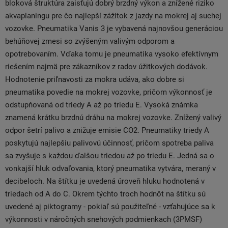
bloková štruktúra zaisťujú dobrý brzdný výkon a znížené riziko
akvaplaningu pre čo najlepší zážitok z jazdy na mokrej aj suchej
vozovke. Pneumatika Vanis 3 je vybavená najnovšou generáciou
behúňovej zmesi so zvýšeným valivým odporom a
opotrebovaním. Vďaka tomu je pneumatika vysoko efektívnym
riešením najmä pre zákazníkov z radov úžitkových dodávok.
Hodnotenie priľnavosti za mokra udáva, ako dobre si
pneumatika povedie na mokrej vozovke, pričom výkonnosť je
odstupňovaná od triedy A až po triedu E. Vysoká známka
znamená krátku brzdnú dráhu na mokrej vozovke. Znížený valivý
odpor šetrí palivo a znižuje emisie CO2. Pneumatiky triedy A
poskytujú najlepšiu palivovú účinnosť, pričom spotreba paliva
sa zvyšuje s každou ďalšou triedou až po triedu E. Jedná sa o
vonkajší hluk odvaľovania, ktorý pneumatika vytvára, meraný v
decibeloch. Na štítku je uvedená úroveň hluku hodnotená v
triedach od A do C. Okrem týchto troch hodnôt na štítku sú
uvedené aj piktogramy - pokiaľ sú použiteľné - vzťahujúce sa k
výkonnosti v náročných snehových podmienkach (3PMSF)