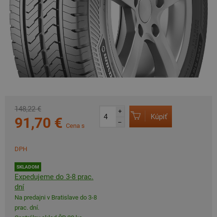
148,22 €
+
Kúpiť
91,70 €
–
Cena s
DPH
SKLADOM
Expedujeme do 3-8 prac.
dní
Na predajni v Bratislave do 3-8
prac. dní.