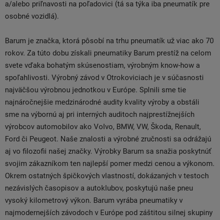
a/alebo priľnavosti na poľadovici (tá sa týka iba pneumatík pre
osobné vozidlá).
Barum je značka, ktorá pôsobí na trhu pneumatík už viac ako 70
rokov. Za túto dobu získali pneumatiky Barum prestíž na celom
svete vďaka bohatým skúsenostiam, výrobným know-how a
spoľahlivosti. Výrobný závod v Otrokoviciach je v súčasnosti
najväčšou výrobnou jednotkou v Európe. Splnili sme tie
najnáročnejšie medzinárodné audity kvality výroby a obstáli
sme na výbornú aj pri interných auditoch najprestížnejších
výrobcov automobilov ako Volvo, BMW, VW, Škoda, Renault,
Ford či Peugeot. Naše znalosti a výrobné zručnosti sa odrážajú
aj vo filozofii našej značky. Výrobky Barum sa snažia poskytnúť
svojim zákazníkom ten najlepší pomer medzi cenou a výkonom.
Okrem ostatných špičkových vlastností, dokázaných v testoch
nezávislých časopisov a autoklubov, poskytujú naše pneu
vysoký kilometrový výkon. Barum vyrába pneumatiky v
najmodernejších závodoch v Európe pod záštitou silnej skupiny