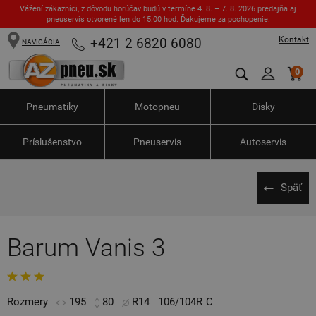
Vážení zákazníci, z dôvodu horúčav budú v termíne 4. 8. – 7. 8. 2026 predajňa aj
pneuservis otvorené len do 15:00 hod. Ďakujeme za pochopenie.
Kontakt
+421 2 6820 6080
NAVIGÁCIA
0
Pneumatiky
Motopneu
Disky
Príslušenstvo
Pneuservis
Autoservis
Späť
Barum Vanis 3
Rozmery
195
80
R14
106/104R
C