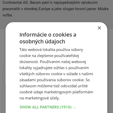
Continental AG. Barum patrí k najúspešnejším výrobcom
pneumatík v strednej Európe a jeho slogan hovorí jasne: Múdra
voľba.
×
Informácie o cookies a
osobných údajoch
Súvisiace produkty
Táto webová lokalita používa súbory
cookie na zlepšenie používateľskej
skúsenosti. Používaním našej webovej
lokality vyjadrujete súhlas s používaním
všetkých súborov cookie v súlade s našimi
Sebring
zásadami používania súborov cookie. So
Cargo Speed Evo
súhlasom môžeme tiež odovzdať určité
osobné údaje marketingovým platformám
195
80
R14
106R
C
na marketingové účely.
SHOW ALL PARTNERS
(1910) →