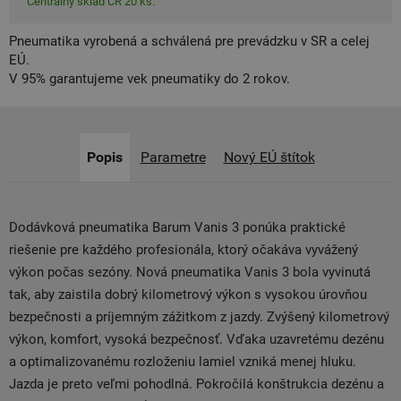
Centrálny sklad ČR 20 ks.
Pneumatika vyrobená a schválená pre prevádzku v SR a celej
EÚ.
V 95% garantujeme vek pneumatiky do 2 rokov.
Popis
Parametre
Nový EÚ štítok
Dodávková pneumatika Barum Vanis 3 ponúka praktické
riešenie pre každého profesionála, ktorý očakáva vyvážený
výkon počas sezóny. Nová pneumatika Vanis 3 bola vyvinutá
tak, aby zaistila dobrý kilometrový výkon s vysokou úrovňou
bezpečnosti a príjemným zážitkom z jazdy. Zvýšený kilometrový
výkon, komfort, vysoká bezpečnosť. Vďaka uzavretému dezénu
a optimalizovanému rozloženiu lamiel vzniká menej hluku.
Jazda je preto veľmi pohodlná. Pokročilá konštrukcia dezénu a