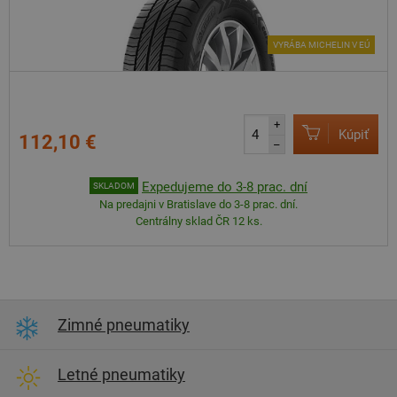
VYRÁBA MICHELIN V EÚ
+
Kúpiť
112,10 €
–
Expedujeme do 3-8 prac. dní
SKLADOM
Na predajni v Bratislave do 3-8 prac. dní.
Centrálny sklad ČR 12 ks.
Zimné pneumatiky
Letné pneumatiky