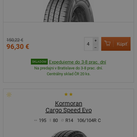
150,22 €
+
Kúpiť
96,30 €
–
Expedujeme do 3-8 prac. dní
SKLADOM
Na predajni v Bratislave do 3-8 prac. dní.
Centrálny sklad ČR 20 ks.
Kormoran
Cargo Speed Evo
195
80
R14
106/104R
C