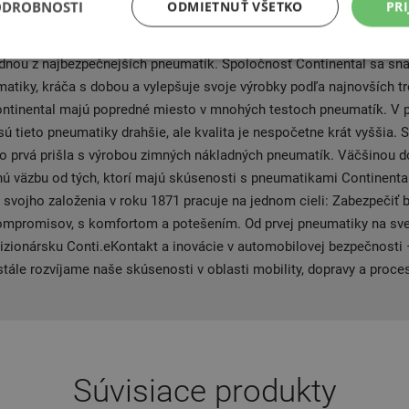
ODROBNOSTI
ODMIETNUŤ VŠETKO
PRI
a projektoch Formuly 1. V súčasnosti je Continental druhým najvä
vete, ktorý zamestnáva okolo 150 000 ľudí. Pneumatiky Continenta
dnou z najbezpečnejších pneumatík. Spoločnosť Continental sa sna
atiky, kráča s dobou a vylepšuje svoje výrobky podľa najnovších t
ntinental majú popredné miesto v mnohých testoch pneumatík. V 
ú tieto pneumatiky drahšie, ale kvalita je nespočetne krát vyššia.
ko prvá prišla s výrobou zimných nákladných pneumatík. Väčšinou 
nú väzbu od tých, ktorí majú skúsenosti s pneumatikami Continenta
 svojho založenia v roku 1871 pracuje na jednom cieli: Zabezpečiť
ompromisov, s komfortom a potešením. Od prvej pneumatiky na sv
izionársku Conti.eKontakt a inovácie v automobilovej bezpečnosti 
tále rozvíjame naše skúsenosti v oblasti mobility, dopravy a proce
Súvisiace produkty