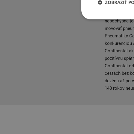
ZOBRAZIŤ P
sa napríklad n
pneumatík na s
nepochybne je
inovovať pneum
Pneumatiky Co
konkurenciou s
Continental a
pozitívnu spät
Continental od
cestách bez k
dezénu až po v
140 rokov neus