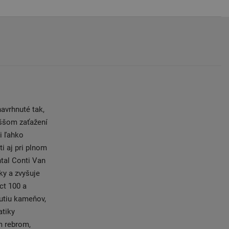
avrhnuté tak,
yššom zaťažení
i ľahko
i aj pri plnom
tal Conti Van
ky a zvyšuje
ct 100 a
nutiu kameňov,
tiky
m rebrom,