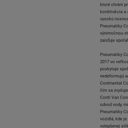
ktoré chráni p
konštrukcia a 
vysokú nosnosť
Pneumatiky Co
výnimočnou st
zaisťuje spoľa
Pneumatiky Co
2017 vo veľkos
poskytuje spoľ
nedeformujú a
Continental Co
čím sa zvyšuj
Conti Van Cont
odvod vody, m
Pneumatiky Con
vozidlá, kde j
vylepšenej sil