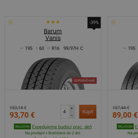
-39%
Barum
Vanis
195
60
R16
99/97H
C
195
ODPORÚČAME
153,14 €
157,44 €
+
Kúpiť
93,70 €
89,00 €
–
Expedujeme budúci prac. deň
E
SKLADOM
SKLADOM
Na predajni v Bratislave do 2 dní.
Na pre