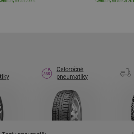
Centrálny sklad 20 ks.
Centrálny sklad ČR 20 
Celoročné
iky
pneumatiky