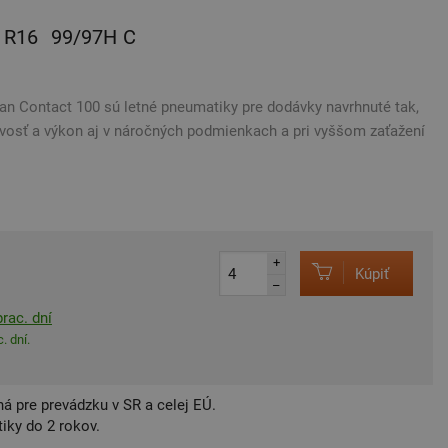
R16
99/97H
C
an Contact 100 sú letné pneumatiky pre dodávky navrhnuté tak,
ivosť a výkon aj v náročných podmienkach a pri vyššom zaťažení
+
Kúpiť
–
rac. dní
. dní.
á pre prevádzku v SR a celej EÚ.
iky do 2 rokov.