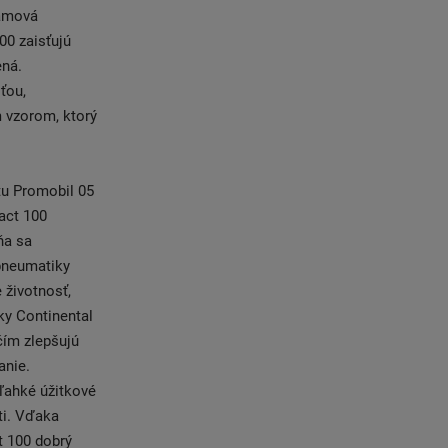
rámová
00 zaisťujú
ená.
ťou,
 vzorom, ktorý
tu Promobil 05
act 100
ňa sa
 pneumatiky
 životnosť,
ky Continental
čím zlepšujú
anie.
ľahké úžitkové
ti. Vďaka
t 100 dobrý