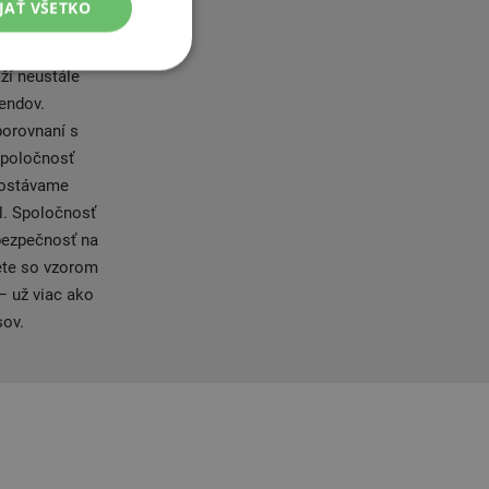
JAŤ VŠETKO
čším výrobcom
l sú
ží neustále
rendov.
porovnaní s
 Spoločnosť
dostávame
l. Spoločnosť
 bezpečnosť na
ete so vzorom
– už viac ako
sov.