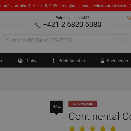
budú v termíne 4. 8. – 7. 8. 2026 predajňa aj pneuservis otvorené len d
Potrebujete poradiť?
V
+421 2 6820 6080
u
Disky
Príslušenstvo
Pneuservis
ODPORÚČAME
-46%
Continental 