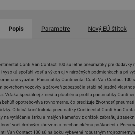
Popis
Parametre
Nový EÚ štítok
tinental Conti Van Contact 100 sú letné pneumatiky pre dodávky n
i vysokú spoľahlivosť a výkon aj v náročných podmienkach a pri v
omerčné využitie. Pneumatiky Continental Conti Van Contact 100 s
m povrchom vozovky a zároveň zabezpečia stabilné jazdné vlastnost
la. Vďaka špeciálnej zmesi a plochému profilu pneumatiky Continen
a behúň opotrebováva rovnomerne, čo predlžuje životnosť pneumati
vádzky. Odolná konštrukcia pneumatiky Continental Conti Van Conta
ky na vytláčanie štrku a malých kameňov z drážok zabraňujú zasek
olnosť voči drobným zárezom a mechanickému poškodeniu. Pneuma
onti Van Contact 100 sú na boku vybavené robustným trojrozmerný