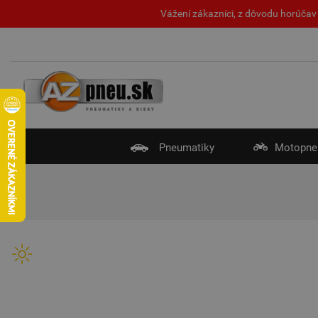
Vážení zákazníci, z dôvodu horúčav 
Pneumatiky
Motopne