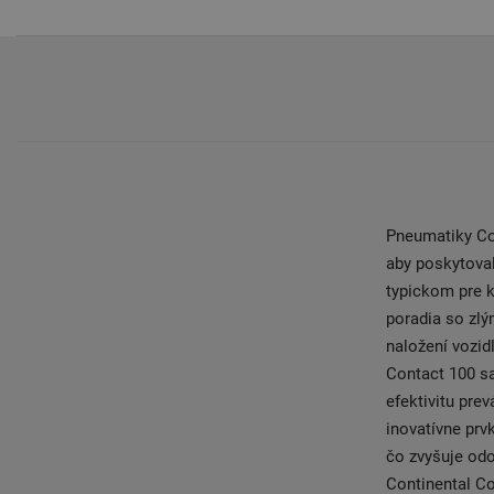
Pneumatiky Con
aby poskytoval
typickom pre k
poradia so zlý
naložení vozid
Contact 100 s
efektivitu pre
inovatívne prv
čo zvyšuje od
Continental C