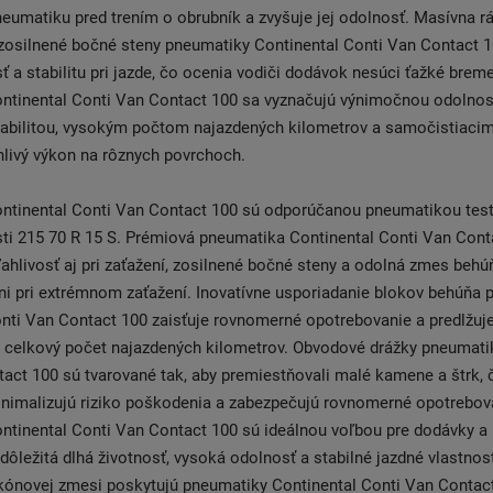
neumatiku pred trením o obrubník a zvyšuje jej odolnosť. Masívna 
zosilnené bočné steny pneumatiky Continental Conti Van Contact 1
 a stabilitu pri jazde, čo ocenia vodiči dodávok nesúci ťažké brem
ntinental Conti Van Contact 100 sa vyznačujú výnimočnou odolnos
abilitou, vysokým počtom najazdených kilometrov a samočistiacim
hlivý výkon na rôznych povrchoch.
ntinental Conti Van Contact 100 sú odporúčanou pneumatikou tes
ti 215 70 R 15 S. Prémiová pneumatika Continental Conti Van Cont
ahlivosť aj pri zaťažení, zosilnené bočné steny a odolná zmes behú
ni pri extrémnom zaťažení. Inovatívne usporiadanie blokov behúňa
nti Van Contact 100 zaisťuje rovnomerné opotrebovanie a predlžuje
e celkový počet najazdených kilometrov. Obvodové drážky pneumati
act 100 sú tvarované tak, aby premiestňovali malé kamene a štrk, 
inimalizujú riziko poškodenia a zabezpečujú rovnomerné opotrebov
tinental Conti Van Contact 100 sú ideálnou voľbou pre dodávky a 
e dôležitá dlhá životnosť, vysoká odolnosť a stabilné jazdné vlastnos
ikónovej zmesi poskytujú pneumatiky Continental Conti Van Contac