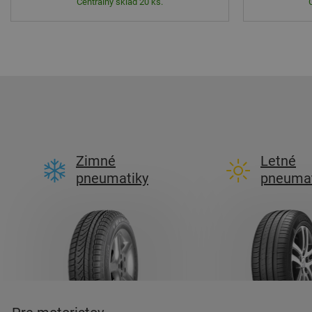
Centrálny sklad 20 ks.
Zimné
Letné
pneumatiky
pneumat