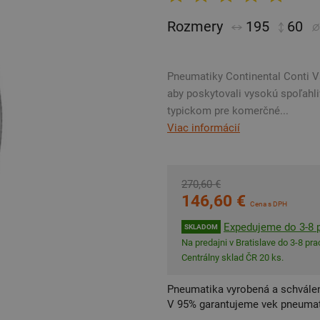
Rozmery
195
60
Pneumatiky Continental Conti V
aby poskytovali vysokú spoľahl
typickom pre komerčné...
Viac informácií
270,60 €
146,60 €
Cena s DPH
Expedujeme do 3-8 p
SKLADOM
Na predajni v Bratislave do 3-8 prac
Centrálny sklad ČR 20 ks.
Pneumatika vyrobená a schválen
V 95% garantujeme vek pneumat