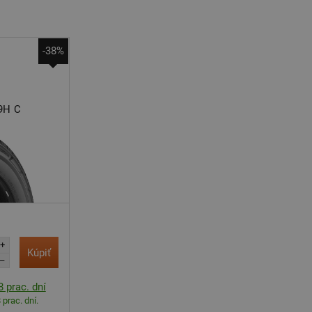
-38%
9H
C
+
Kúpiť
–
 prac. dní
 prac. dní.