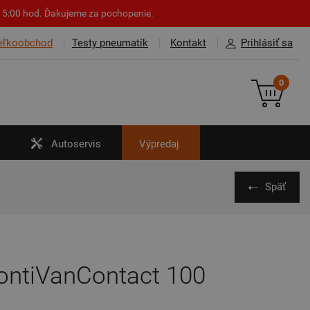
o 15:00 hod. Ďakujeme za pochopenie.
eľkoobchod
Testy pneumatík
Kontakt
Prihlásiť sa
0
Autoservis
Výpredaj
Späť
ContiVanContact 100