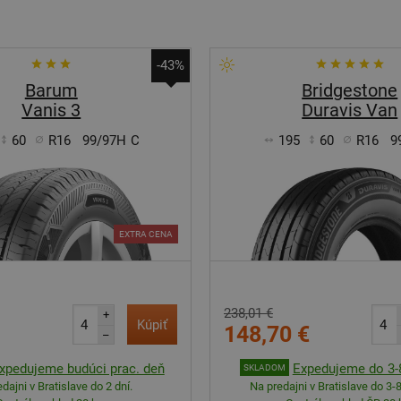
-43%
Barum
Bridgestone
Vanis 3
Duravis Van
60
R16
99/97H
C
195
60
R16
9
EXTRA CENA
238,01 €
+
Kúpiť
148,70 €
–
xpedujeme budúci prac. deň
Expedujeme do 3-8
SKLADOM
dajni v Bratislave do 2 dní.
Na predajni v Bratislave do 3-8