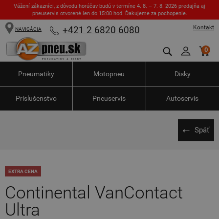
Vážení zákazníci, z dôvodu horúčav budú v termíne 4. 8. – 7. 8. 2026 predajňa aj
pneuservis otvorené len do 15:00 hod. Ďakujeme za pochopenie.
Kontakt
+421 2 6820 6080
NAVIGÁCIA
0
Pneumatiky
Motopneu
Disky
Príslušenstvo
Pneuservis
Autoservis
Späť
EXTRA CENA
Continental VanContact
Ultra