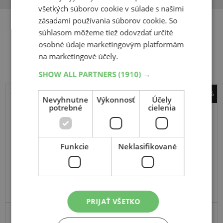
všetkých súborov cookie v súlade s našimi
zásadami používania súborov cookie. So
súhlasom môžeme tiež odovzdať určité
Súvisiace produkty
osobné údaje marketingovým platformám
na marketingové účely.
SHOW ALL PARTNERS
(1910) →
-42%
Nevyhnutne
Výkonnosť
Účely
Barum
potrebné
cielenia
Vanis 3
205
65
R16
107/105T
C
Funkcie
Neklasifikované
EXTRA CENA
PRIJAŤ VŠETKO