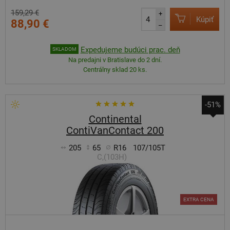
159,29 €
+
Kúpiť
88,90 €
–
Expedujeme budúci prac. deň
SKLADOM
Na predajni v Bratislave do 2 dní.
Centrálny sklad 20 ks.
-51%
Continental
ContiVanContact 200
205
65
R16
107/105T
C,(103H)
EXTRA CENA