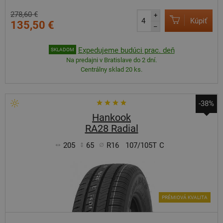
278,60 €
+
Kúpiť
135,50 €
–
Expedujeme budúci prac. deň
SKLADOM
Na predajni v Bratislave do 2 dní.
Centrálny sklad 20 ks.
-38%
Hankook
RA28 Radial
205
65
R16
107/105T
C
PRÉMIOVÁ KVALITA