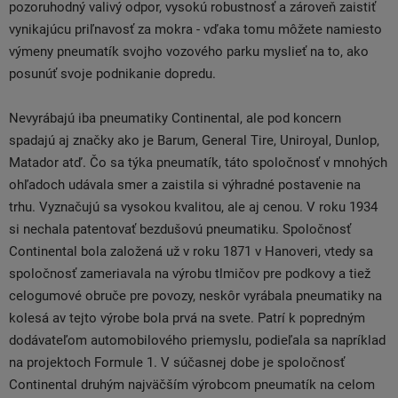
pozoruhodný valivý odpor, vysokú robustnosť a zároveň zaistiť
vynikajúcu priľnavosť za mokra - vďaka tomu môžete namiesto
výmeny pneumatík svojho vozového parku myslieť na to, ako
posunúť svoje podnikanie dopredu.
Nevyrábajú iba pneumatiky Continental, ale pod koncern
spadajú aj značky ako je Barum, General Tire, Uniroyal, Dunlop,
Matador atď. Čo sa týka pneumatík, táto spoločnosť v mnohých
ohľadoch udávala smer a zaistila si výhradné postavenie na
trhu. Vyznačujú sa vysokou kvalitou, ale aj cenou. V roku 1934
si nechala patentovať bezdušovú pneumatiku. Spoločnosť
Continental bola založená už v roku 1871 v Hanoveri, vtedy sa
spoločnosť zameriavala na výrobu tlmičov pre podkovy a tiež
celogumové obruče pre povozy, neskôr vyrábala pneumatiky na
kolesá av tejto výrobe bola prvá na svete. Patrí k popredným
dodávateľom automobilového priemyslu, podieľala sa napríklad
na projektoch Formule 1. V súčasnej dobe je spoločnosť
Continental druhým najväčším výrobcom pneumatík na celom