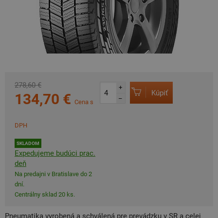
278,60 €
+
Kúpiť
134,70 €
–
Cena s
DPH
SKLADOM
Expedujeme budúci prac.
deň
Na predajni v Bratislave do 2
dní.
Centrálny sklad 20 ks.
Pneumatika vyrobená a schválená pre prevádzku v SR a celej