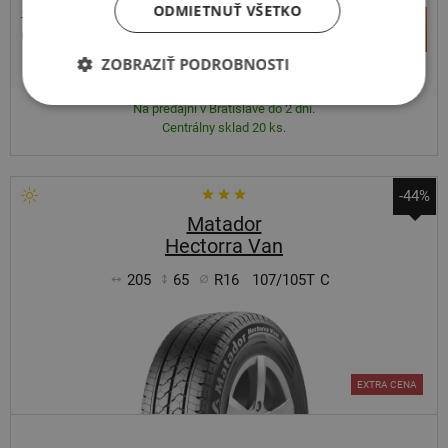
ODMIETNUŤ VŠETKO
161,75 €
+
Kúpiť
93,40 €
–
ZOBRAZIŤ PODROBNOSTI
Expedujeme budúci prac. deň
SKLADOM
Na predajni v Bratislave do 2 dní.
Centrálny sklad 20 ks.
-44%
Matador
Hectorra Van
205
65
R16
107/105T
C
EXTRA CENA