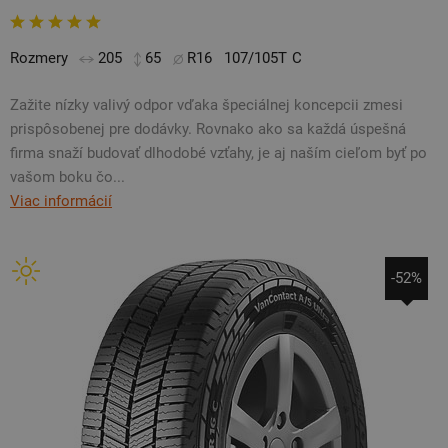
Rozmery
205
65
R16
107/105T
C
Zažite nízky valivý odpor vďaka špeciálnej koncepcii zmesi
prispôsobenej pre dodávky. Rovnako ako sa každá úspešná
firma snaží budovať dlhodobé vzťahy, je aj naším cieľom byť po
vašom boku čo...
Viac informácií
-52%