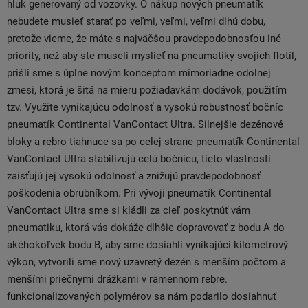
hluk generovaný od vozovky. O nákup nových pneumatík
nebudete musieť starať po veľmi, veľmi, veľmi dlhú dobu,
pretože vieme, že máte s najväčšou pravdepodobnosťou iné
priority, než aby ste museli myslieť na pneumatiky svojich flotíl,
prišli sme s úplne novým konceptom mimoriadne odolnej
zmesi, ktorá je šitá na mieru požiadavkám dodávok, použitím
tzv. Využite vynikajúcu odolnosť a vysokú robustnosť bočníc
pneumatík Continental VanContact Ultra. Silnejšie dezénové
bloky a rebro tiahnuce sa po celej strane pneumatík Continental
VanContact Ultra stabilizujú celú bočnicu, tieto vlastnosti
zaisťujú jej vysokú odolnosť a znižujú pravdepodobnosť
poškodenia obrubníkom. Pri vývoji pneumatík Continental
VanContact Ultra sme si kládli za cieľ poskytnúť vám
pneumatiku, ktorá vás dokáže dlhšie dopravovať z bodu A do
akéhokoľvek bodu B, aby sme dosiahli vynikajúci kilometrový
výkon, vytvorili sme nový uzavretý dezén s menším počtom a
menšími priečnymi drážkami v ramennom rebre.
funkcionalizovaných polymérov sa nám podarilo dosiahnuť