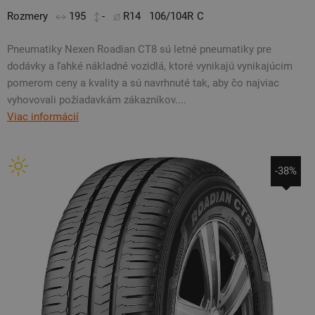
Rozmery
195
-
R14
106/104R
C
Pneumatiky Nexen Roadian CT8 sú letné pneumatiky pre
dodávky a ľahké nákladné vozidlá, ktoré vynikajú vynikajúcim
pomerom ceny a kvality a sú navrhnuté tak, aby čo najviac
vyhovovali požiadavkám zákazníkov....
Viac informácií
-38%