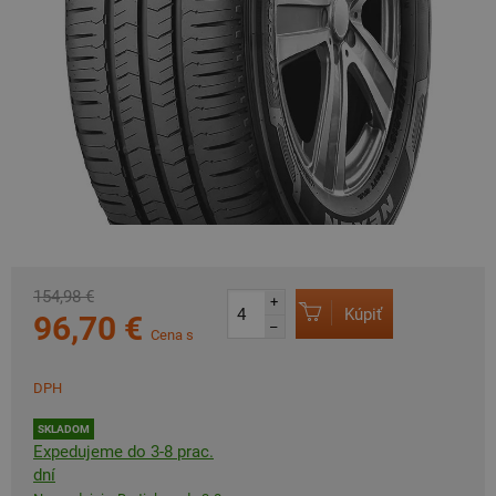
154,98 €
+
Kúpiť
96,70 €
–
Cena s
DPH
SKLADOM
Expedujeme do 3-8 prac.
dní