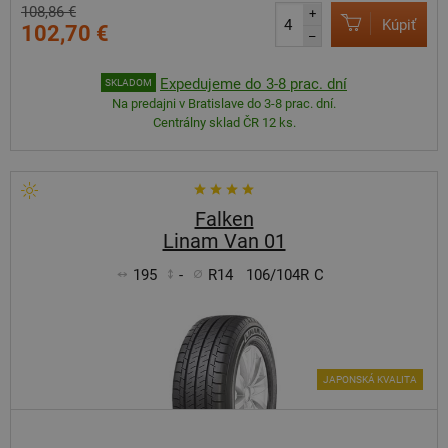
108,86 €
+
Kúpiť
102,70 €
–
Expedujeme do 3-8 prac. dní
SKLADOM
Na predajni v Bratislave do 3-8 prac. dní.
Centrálny sklad ČR 12 ks.
Falken
Linam Van 01
195
-
R14
106/104R
C
JAPONSKÁ KVALITA