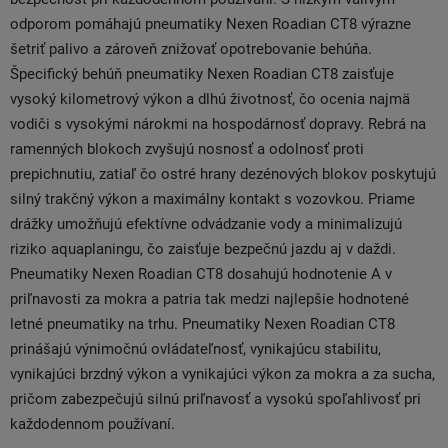
odporom pomáhajú pneumatiky Nexen Roadian CT8 výrazne
šetriť palivo a zároveň znižovať opotrebovanie behúňa.
Špecifický behúň pneumatiky Nexen Roadian CT8 zaisťuje
vysoký kilometrový výkon a dlhú životnosť, čo ocenia najmä
vodiči s vysokými nárokmi na hospodárnosť dopravy. Rebrá na
ramenných blokoch zvyšujú nosnosť a odolnosť proti
prepichnutiu, zatiaľ čo ostré hrany dezénových blokov poskytujú
silný trakčný výkon a maximálny kontakt s vozovkou. Priame
drážky umožňujú efektívne odvádzanie vody a minimalizujú
riziko aquaplaningu, čo zaisťuje bezpečnú jazdu aj v daždi.
Pneumatiky Nexen Roadian CT8 dosahujú hodnotenie A v
priľnavosti za mokra a patria tak medzi najlepšie hodnotené
letné pneumatiky na trhu. Pneumatiky Nexen Roadian CT8
prinášajú výnimočnú ovládateľnosť, vynikajúcu stabilitu,
vynikajúci brzdný výkon a vynikajúci výkon za mokra a za sucha,
pričom zabezpečujú silnú priľnavosť a vysokú spoľahlivosť pri
každodennom používaní.