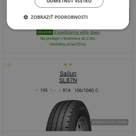
ODMIETNUŤ VŠETKO
140,84 €
+
Kúpiť
81,10 €
ZOBRAZIŤ PODROBNOSTI
–
Expedujeme ešte dnes
SKLADOM
Na predajni v Bratislave do 2 dní.
Centrálny sklad 20 ks.
Sailun
SL87N
195
-
R14
106/104Q
C
SUPER KVALITA / VÝKON