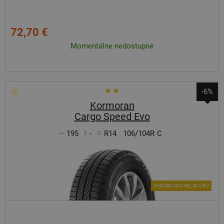
72,70 €
Momentálne nedostupné
-6%
Kormoran
Cargo Speed Evo
195
-
R14
106/104R
C
VYRÁBA MICHELIN V EÚ