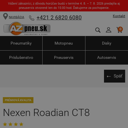
Vážení zákazníci, z dôvodu horúčav budú v termíne 4. 8. – 7. 8. 2026 predajňa aj
pneuservis otvorené len do 15:00 hod. Ďakujeme za pochopenie.
Kontakt
+421 2 6820 6080
NAVIGÁCIA
0
Pneumatiky
Motopneu
Disky
Príslušenstvo
Pneuservis
Autoservis
Späť
PRÉMIOVÁ KVALITA
Nexen Roadian CT8