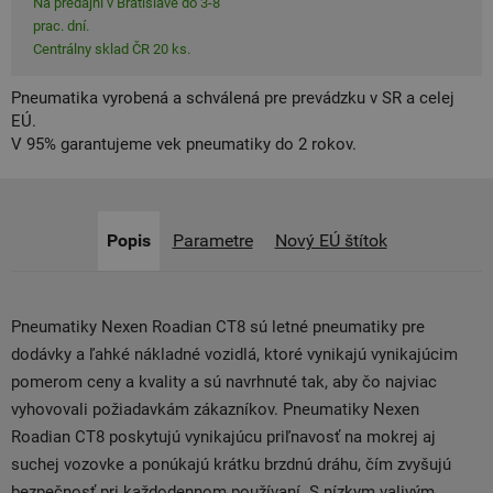
Na predajni v Bratislave do 3-8
prac. dní.
Centrálny sklad ČR 20 ks.
Pneumatika vyrobená a schválená pre prevádzku v SR a celej
EÚ.
V 95% garantujeme vek pneumatiky do 2 rokov.
Popis
Parametre
Nový EÚ štítok
Pneumatiky Nexen Roadian CT8 sú letné pneumatiky pre
dodávky a ľahké nákladné vozidlá, ktoré vynikajú vynikajúcim
pomerom ceny a kvality a sú navrhnuté tak, aby čo najviac
vyhovovali požiadavkám zákazníkov. Pneumatiky Nexen
Roadian CT8 poskytujú vynikajúcu priľnavosť na mokrej aj
suchej vozovke a ponúkajú krátku brzdnú dráhu, čím zvyšujú
bezpečnosť pri každodennom používaní. S nízkym valivým