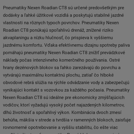
Pneumatiky Nexen Roadian CT8 sú určené predovšetkým pre
dodávky a ľahké úžitkové vozidlá a poskytujú stabilné jazdné
vlastnosti na rôznych typoch povrchov. Pneumatiky Nexen
Roadian CT8 ponúkajú spoľahlivú drenáž, znížené riziko
akvaplaningu a nízku hlučnosť, čo prispieva k vyššiemu
jazdnému komfortu. Vďaka efektívnemu dizajnu spotreby paliva
pomáhajú pneumatiky Nexen Roadian CT8 znížiť prevádzkové
náklady počas intenzívneho komerčného používania. Ostré
hrany dezénových blokov sa ľahko zarezávajú do povrchu a
vytvárajú maximálnu kontaktnú plochu, zatiaľ čo hlboké
obvodové rebrá slúžia na rýchle odvádzanie vody a zabezpečujú
vynikajúci kontakt s vozovkou za každého počasia. Pneumatiky
Nexen Roadian CT8 sú ideálne pre ekonomicky zmýšľajúcich
vodičov, ktorí vyžadujú vysoký počet najazdených kilometrov,
dlhú životnosť a spoľahlivý výkon. Kombinácia dvoch zmesí
behúňa, mäkšia v strede a tvrdšia v ramenných blokoch, zaisťuje
rovnomerné opotrebovanie a vyššiu stabilitu, čo ešte viac