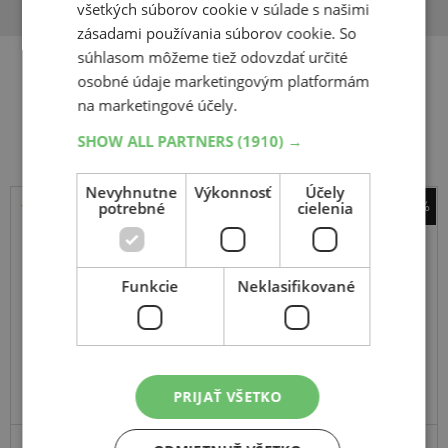
všetkých súborov cookie v súlade s našimi
zásadami používania súborov cookie. So
súhlasom môžeme tiež odovzdať určité
osobné údaje marketingovým platformám
Súvisiace produkty
na marketingové účely.
SHOW ALL PARTNERS
(1910) →
Nevyhnutne
Výkonnosť
Účely
-42%
potrebné
cielenia
Matador
Hectorra Van
Funkcie
Neklasifikované
195
-
R14
106/104R
C
PRIJAŤ VŠETKO
ODPORÚČAME