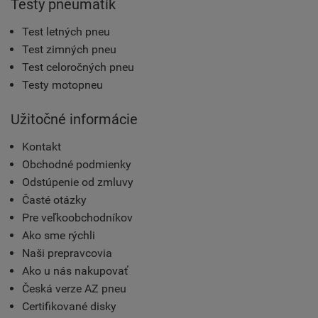
Testy pneumatík
Test letných pneu
Test zimných pneu
Test celoročných pneu
Testy motopneu
Užitočné informácie
Kontakt
Obchodné podmienky
Odstúpenie od zmluvy
Časté otázky
Pre veľkoobchodníkov
Ako sme rýchli
Naši prepravcovia
Ako u nás nakupovať
Česká verze AZ pneu
Certifikované disky