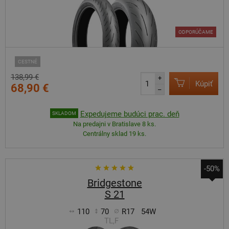
ODPORÚČAME
CESTNÉ
138,99 €
+
Kúpiť
68,90 €
–
Expedujeme budúci prac. deň
SKLADOM
Na predajni v Bratislave 8 ks.
Centrálny sklad 19 ks.
-50%
Bridgestone
S 21
110
70
R17
54W
TL,F