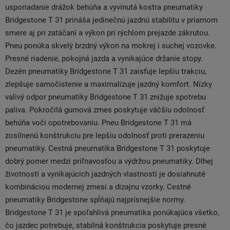
usporiadanie drážok behúňa a vyvinutá kostra pneumatiky
Bridgestone T 31 prináša jedinečnú jazdnú stabilitu v priamom
smere aj pri zatáčaní a výkon pri rýchlom prejazde zákrutou.
Pneu ponúka skvelý brzdný výkon na mokrej i suchej vozovke.
Presné riadenie, pokojná jazda a vynikajúce držanie stopy.
Dezén pneumatiky Bridgestone T 31 zaisťuje lepšiu trakciu,
zlepšuje samočistenie a maximalizuje jazdný komfort. Nízky
valivý odpor pneumatiky Bridgestone T 31 znižuje spotrebu
paliva. Pokročilá gumová zmes poskytuje väčšiu odolnosť
behúňa voči opotrebovaniu. Pneu Bridgestone T 31 má
zosilnenú konštrukciu pre lepšiu odolnosť proti prerazeniu
pneumatiky. Cestná pneumatika Bridgestone T 31 poskytuje
dobrý pomer medzi priľnavosťou a výdržou pneumatiky. Dlhej
životnosti a vynikajúcich jazdných vlastností je dosiahnuté
kombináciou modernej zmesi a dizajnu vzorky. Cestné
pneumatiky Bridgestone spĺňajú najprísnejšie normy.
Bridgestone T 31 je spoľahlivá pneumatika ponúkajúca všetko,
čo jazdec potrebuje, stabilná konštrukcia poskytuje presné