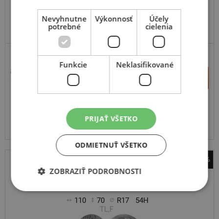
Nevyhnutne
Výkonnosť
Účely
potrebné
cielenia
MOTOCYKL A SCOOTER - ROVNÝ VENTIL
Funkcie
Neklasifikované
36,29 €
+
Kúpiť
14,80 €
–
Expedujeme do 2 prac. dní
SKLADOM
Na predajni v Bratislave do 2 dní.
PRIJAŤ VŠETKO
Centrálny sklad 0 ks.
ODMIETNUŤ VŠETKO
-50%
ZOBRAZIŤ PODROBNOSTI
Bridgestone
S 22
110
70
R17
54H
TL,F