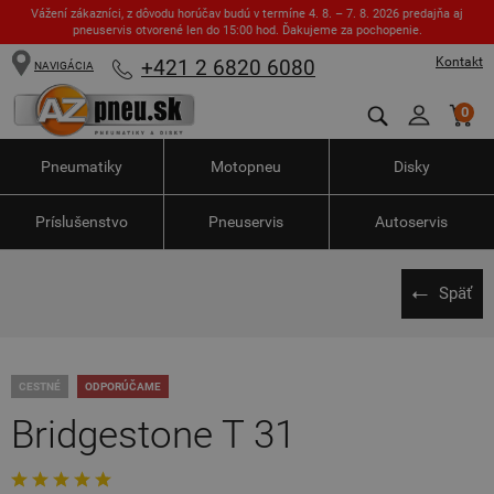
Vážení zákazníci, z dôvodu horúčav budú v termíne 4. 8. – 7. 8. 2026 predajňa aj
pneuservis otvorené len do 15:00 hod. Ďakujeme za pochopenie.
Kontakt
+421 2 6820 6080
NAVIGÁCIA
0
Pneumatiky
Motopneu
Disky
Príslušenstvo
Pneuservis
Autoservis
Späť
CESTNÉ
ODPORÚČAME
Bridgestone T 31