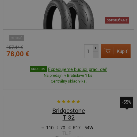
ODPORÚČAME
CESTNÉ
157,44 €
+
Kúpiť
78,00 €
–
Expedujeme budúci prac. deň
SKLADOM
Na predajni v Bratislave 1 ks.
Centrálny sklad 9 ks.
-55%
Bridgestone
T 32
110
70
R17
54W
TL,F