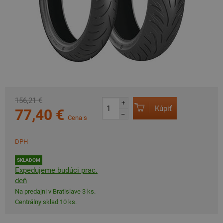
156,21 €
+
Kúpiť
77,40 €
–
Cena s
DPH
SKLADOM
Expedujeme budúci prac.
deň
Na predajni v Bratislave 3 ks.
Centrálny sklad 10 ks.