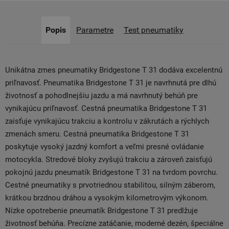
Popis
Parametre
Test pneumatiky
Unikátna zmes pneumatiky Bridgestone T 31 dodáva excelentnú
priľnavosť. Pneumatika Bridgestone T 31 je navrhnutá pre dlhú
životnosť a pohodlnejšiu jazdu a má navrhnutý behúň pre
vynikajúcu priľnavosť. Cestná pneumatika Bridgestone T 31
zaisťuje vynikajúcu trakciu a kontrolu v zákrutách a rýchlych
zmenách smeru. Cestná pneumatika Bridgestone T 31
poskytuje vysoký jazdný komfort a veľmi presné ovládanie
motocykla. Stredové bloky zvyšujú trakciu a zároveň zaisťujú
pokojnú jazdu pneumatík Bridgestone T 31 na tvrdom povrchu.
Cestné pneumatiky s prvotriednou stabilitou, silným záberom,
krátkou brzdnou dráhou a vysokým kilometrovým výkonom.
Nízke opotrebenie pneumatík Bridgestone T 31 predlžuje
životnosť behúňa. Precízne zatáčanie, moderné dezén, špeciálne