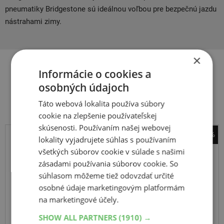
pneumatiky Bridgestone sú ideálnou voľbou pre bezpečnú jazdu
nástrahami zimy.
×
Informácie o cookies a
Súvisiace produkty
osobných údajoch
Táto webová lokalita používa súbory
cookie na zlepšenie používateľskej
skúsenosti. Používaním našej webovej
-59%
lokality vyjadrujete súhlas s používaním
Pirelli
všetkých súborov cookie v súlade s našimi
MB 17
zásadami používania súborov cookie. So
súhlasom môžeme tiež odovzdať určité
osobné údaje marketingovým platformám
na marketingové účely.
SHOW ALL PARTNERS
(1910) →