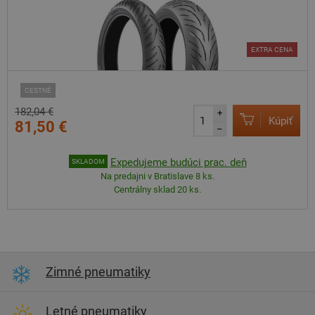
EXTRA CENA
CESTNÉ
182,04 €
+
Kúpiť
81,50 €
–
Expedujeme budúci prac. deň
SKLADOM
Na predajni v Bratislave 8 ks.
Centrálny sklad 20 ks.
Zimné pneumatiky
Letné pneumatiky