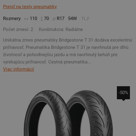
Prejsť na testy pneumatiky
Rozmery
110
70
R17
54W
TL,F
Počet zmesí: 2
Konštrukcia: Radiálne
Unikátna zmes pneumatiky Bridgestone T 31 dodáva excelentnú
priľnavosť. Pneumatika Bridgestone T 31 je navrhnutá pre dlhú
životnosť a pohodlnejšiu jazdu a má navrhnutý behúň pre
vynikajúcu priľnavosť. Cestná pneumatika...
Viac informácií
-50%