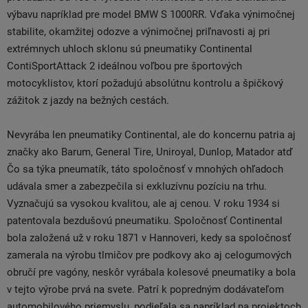
výbavu napríklad pre model BMW S 1000RR. Vďaka výnimočnej
stabilite, okamžitej odozve a výnimočnej priľnavosti aj pri
extrémnych uhloch sklonu sú pneumatiky Continental
ContiSportAttack 2 ideálnou voľbou pre športových
motocyklistov, ktorí požadujú absolútnu kontrolu a špičkový
zážitok z jazdy na bežných cestách.
Nevyrába len pneumatiky Continental, ale do koncernu patria aj
značky ako Barum, General Tire, Uniroyal, Dunlop, Matador atď
Čo sa týka pneumatík, táto spoločnosť v mnohých ohľadoch
udávala smer a zabezpečila si exkluzívnu pozíciu na trhu.
Vyznačujú sa vysokou kvalitou, ale aj cenou. V roku 1934 si
patentovala bezdušovú pneumatiku. Spoločnosť Continental
bola založená už v roku 1871 v Hannoveri, kedy sa spoločnosť
zamerala na výrobu tlmičov pre podkovy ako aj celogumových
obručí pre vagóny, neskôr vyrábala kolesové pneumatiky a bola
v tejto výrobe prvá na svete. Patrí k popredným dodávateľom
automobilového priemyslu, podieľala sa napríklad na projektoch