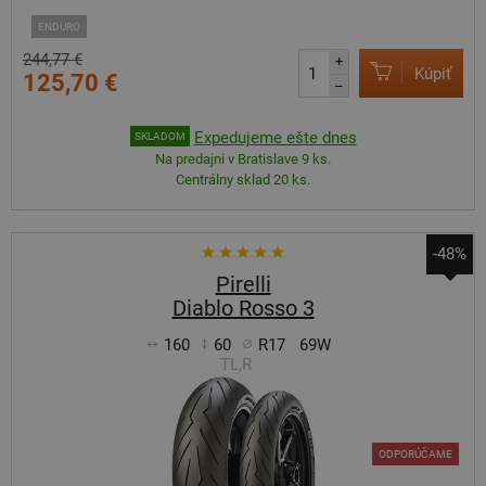
ENDURO
244,77 €
+
Kúpiť
125,70 €
–
Expedujeme ešte dnes
SKLADOM
Na predajni v Bratislave 9 ks.
Centrálny sklad 20 ks.
-48%
Pirelli
Diablo Rosso 3
160
60
R17
69W
TL,R
ODPORÚČAME