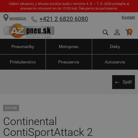
Vážení zákazníci, z dôvodu horúčav budú v termíne 4. 8. – 7. 8. 2026 predajňa aj
pneuservis otvorené len do 15:00 hod. Ďakujeme za pochopenie.
Kontakt
+421 2 6820 6080
NAVIGÁCIA
0
Pneumatiky
Motopneu
Disky
Príslušenstvo
Pneuservis
Autoservis
Späť
CESTNÉ
Continental
ContiSportAttack 2