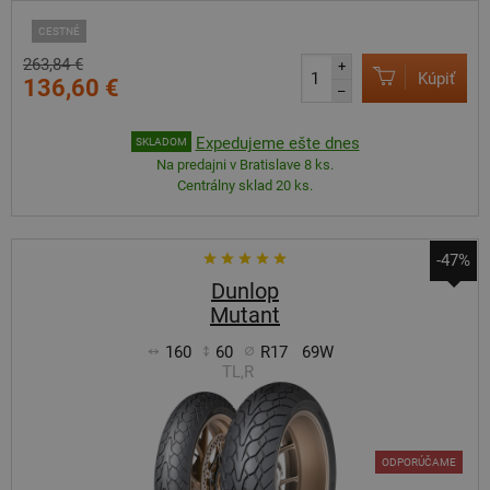
CESTNÉ
263,84 €
+
Kúpiť
136,60 €
–
Expedujeme ešte dnes
SKLADOM
Na predajni v Bratislave 8 ks.
Centrálny sklad 20 ks.
-47%
Dunlop
Mutant
160
60
R17
69W
TL,R
ODPORÚČAME