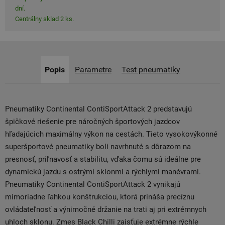
dní.
Centrálny sklad 2 ks.
Popis
Parametre
Test pneumatiky
Pneumatiky Continental ContiSportAttack 2 predstavujú
špičkové riešenie pre náročných športových jazdcov
hľadajúcich maximálny výkon na cestách. Tieto vysokovýkonné
superšportové pneumatiky boli navrhnuté s dôrazom na
presnosť, priľnavosť a stabilitu, vďaka čomu sú ideálne pre
dynamickú jazdu s ostrými sklonmi a rýchlymi manévrami.
Pneumatiky Continental ContiSportAttack 2 vynikajú
mimoriadne ľahkou konštrukciou, ktorá prináša precíznu
ovládateľnosť a výnimočné držanie na trati aj pri extrémnych
uhloch sklonu. Zmes Black Chilli zaisťuje extrémne rýchle