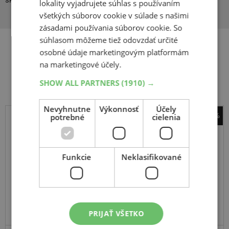
skúsenosti v oblasti mobility, dopravy a procesov.
lokality vyjadrujete súhlas s používaním
všetkých súborov cookie v súlade s našimi
zásadami používania súborov cookie. So
súhlasom môžeme tiež odovzdať určité
osobné údaje marketingovým platformám
Súvisiace produkty
na marketingové účely.
SHOW ALL PARTNERS
(1910) →
Nevyhnutne
Výkonnosť
Účely
-51%
potrebné
cielenia
Bridgestone
T 32
Funkcie
Neklasifikované
160
60
R17
69W
TL,R
ODPORÚČAME
PRIJAŤ VŠETKO