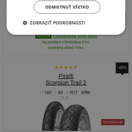
ODMIETNUŤ VŠETKO
CESTNÉ
270,60 €
+
Kúpiť
133,00 €
ZOBRAZIŤ PODROBNOSTI
–
Expedujeme ešte dnes
SKLADOM
Na predajni v Bratislave 6 ks.
Centrálny sklad 19 ks.
-49%
Pirelli
Scorpion Trail 2
160
60
R17
69W
TL,R
ODPORÚČAME