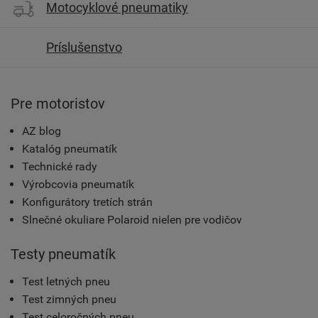
Motocyklové pneumatiky
Príslušenstvo
Pre motoristov
AZ blog
Katalóg pneumatík
Technické rady
Výrobcovia pneumatík
Konfigurátory tretích strán
Slnečné okuliare Polaroid nielen pre vodičov
Testy pneumatík
Test letných pneu
Test zimných pneu
Test celoročných pneu