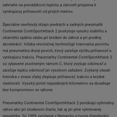
zahriatie na prevádzkovú teplotu a zároveň prispieva k
vynikajúcej priľnavosti od prvých metrov.
Špeciálne navrhnutý dizajn predných a zadných pneumatík
Continental ContiSportAttack 2 poskytuje vysokú stabilitu a
okamžitú spätnú väzbu pri brzdení do zákrut a pri prudkej
akcelerácii. Vďaka revolučnej technológii tvarovania povrchu
má pneumatika drsný povrch, ktorý zaisťuje rýchlu priľnavosť a
vynikajúcu trakciu. Pneumatiky Continental ContiSportAttack 2
sú vybavené zosilneným rámom C, ktorý zvyšuje odolnosť a
zaisťuje lepšiu odolnosť pri vysokom zaťažení. Zvýšený obsah
kremíka v zmesi ďalej zlepšuje priľnavosť, trakciu a brzdné
vlastnosti. Vysoký počet najazdených kilometrov sa dosahuje
bez kompromisov vo výkone.
Pneumatiky Continental ContiSportAttack 2 ponúkajú optimálny
výkon ako pri studenom štarte, tak aj pri plne vyhrievanej
prevádzke. Sú 100% vyrobené v Nemecku a tvoria štandardnú