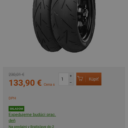
230,01 €
+
Kúpiť
133,90 €
–
Cena s
DPH
SKLADOM
Expedujeme budúci prac.
deň
Na predajni v Bratislave do 2