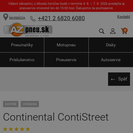
Vážení zákazníci, z dôvodu horúčav budú v termíne 4. 8. – 7. 8. 2026 predajňa aj
pneuservis otvorené len do 15:00 hod. Ďakujeme za pochopenie.
Kontakt
+421 2 6820 6080
NAVIGÁCIA
0
Pneumatiky
Motopneu
Disky
Príslušenstvo
Pneuservis
Autoservis
Späť
CESTNÉ
ZOSÍLENÁ
Continental ContiStreet