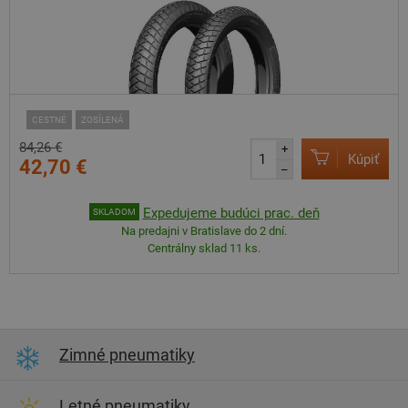
CESTNÉ
ZOSÍLENÁ
84,26 €
+
Kúpiť
42,70 €
–
Expedujeme budúci prac. deň
SKLADOM
Na predajni v Bratislave do 2 dní.
Centrálny sklad 11 ks.
Zimné pneumatiky
Letné pneumatiky