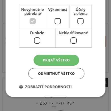
Nevyhnutne
Výkonnosť
Účely
potrebné
cielenia
ODPORÚČAME
SCOOTER
ZOSÍLENÁ
Funkcie
Neklasifikované
36,90 €
+
Kúpiť
21,70 €
–
Expedujeme budúci prac. deň
SKLADOM
PRIJAŤ VŠETKO
Na predajni v Bratislave do 2 dní.
Centrálny sklad 8 ks.
ODMIETNUŤ VŠETKO
-49%
ZOBRAZIŤ PODROBNOSTI
Michelin
City Extra
2.50
-
-17
43P
TT