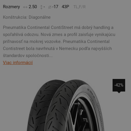
Rozmery
2.50
-
-17
43P
TL,F/R
Konštrukcia: Diagonálne
Pneumatika Continental ContiStreet má dobrý handling a
spoľahlivá odozvu. Nová zmes a profil zaisťuje vynikajúcu
priľnavosť na mokrej vozovke. Pneumatika Continental
Contistreet bola navrhnutá v Nemecku podľa najvyšších
štandardov spoločnosti...
Viac informácií
-42%