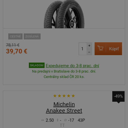
CESTNÉ
ZOSÍLENÁ
78,11 €
+
Kúpiť
39,70 €
–
Expedujeme do 3-8 prac. dní
SKLADOM
Na predajni v Bratislave do 3-8 prac. dní.
Centrálny sklad ČR 20 ks.
-49%
Michelin
Anakee Street
2.50
-
-17
43P
TT