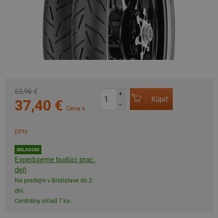
63,96 €
+
Kúpiť
37,40 €
–
Cena s
DPH
SKLADOM
Expedujeme budúci prac.
deň
Na predajni v Bratislave do 2
dní.
Centrálny sklad 7 ks.