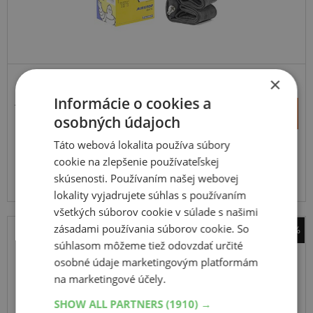
×
MOTOCYKL A SCOOTER
Informácie o cookies a
19,68 €
+
Kúpiť
11,90 €
osobných údajoch
–
Táto webová lokalita používa súbory
Expedujeme budúci prac. deň
SKLADOM
cookie na zlepšenie používateľskej
Na predajni v Bratislave 2 ks.
skúsenosti. Používaním našej webovej
Centrálny sklad 20 ks.
lokality vyjadrujete súhlas s používaním
všetkých súborov cookie v súlade s našimi
zásadami používania súborov cookie. So
-41%
súhlasom môžeme tiež odovzdať určité
Mitas
osobné údaje marketingovým platformám
B 4
na marketingové účely.
2.50
-
-17
43J
TT,F/R
SHOW ALL PARTNERS
(1910) →