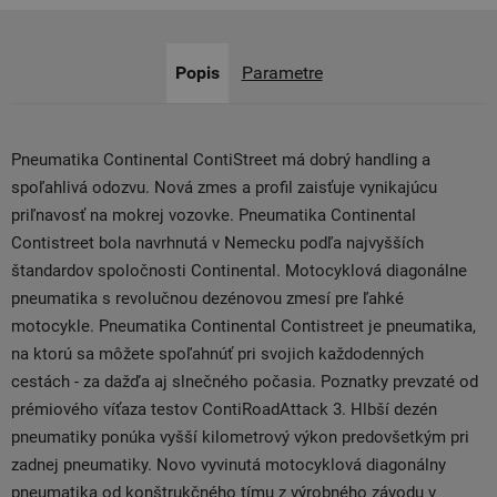
Popis
Parametre
Pneumatika Continental ContiStreet má dobrý handling a
spoľahlivá odozvu. Nová zmes a profil zaisťuje vynikajúcu
priľnavosť na mokrej vozovke. Pneumatika Continental
Contistreet bola navrhnutá v Nemecku podľa najvyšších
štandardov spoločnosti Continental. Motocyklová diagonálne
pneumatika s revolučnou dezénovou zmesí pre ľahké
motocykle. Pneumatika Continental Contistreet je pneumatika,
na ktorú sa môžete spoľahnúť pri svojich každodenných
cestách - za dažďa aj slnečného počasia. Poznatky prevzaté od
prémiového víťaza testov ContiRoadAttack 3. Hlbší dezén
pneumatiky ponúka vyšší kilometrový výkon predovšetkým pri
zadnej pneumatiky. Novo vyvinutá motocyklová diagonálny
pneumatika od konštrukčného tímu z výrobného závodu v