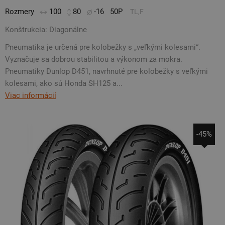
Rozmery
100
80
-16
50P
TL,F
Konštrukcia: Diagonálne
Pneumatika je určená pre kolobežky s „veľkými kolesami“.
Vyznačuje sa dobrou stabilitou a výkonom za mokra.
Pneumatiky Dunlop D451, navrhnuté pre kolobežky s veľkými
kolesami, ako sú Honda SH125 a...
Viac informácií
-45%