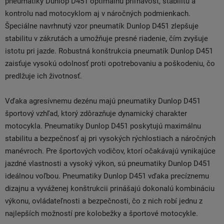
pneumatiky Dunlop D451 optimálnu priľnavosť, stabilitu a
kontrolu nad motocyklom aj v náročných podmienkach.
Špeciálne navrhnutý vzor pneumatík Dunlop D451 zlepšuje
stabilitu v zákrutách a umožňuje presné riadenie, čím zvyšuje
istotu pri jazde. Robustná konštrukcia pneumatík Dunlop D451
zaisťuje vysokú odolnosť proti opotrebovaniu a poškodeniu, čo
predlžuje ich životnosť.
Vďaka agresívnemu dezénu majú pneumatiky Dunlop D451
športový vzhľad, ktorý zdôrazňuje dynamický charakter
motocykla. Pneumatiky Dunlop D451 poskytujú maximálnu
stabilitu a bezpečnosť aj pri vysokých rýchlostiach a náročných
manévroch. Pre športových vodičov, ktorí očakávajú vynikajúce
jazdné vlastnosti a vysoký výkon, sú pneumatiky Dunlop D451
ideálnou voľbou. Pneumatiky Dunlop D451 vďaka precíznemu
dizajnu a vyváženej konštrukcii prinášajú dokonalú kombináciu
výkonu, ovládateľnosti a bezpečnosti, čo z nich robí jednu z
najlepších možností pre kolobežky a športové motocykle.