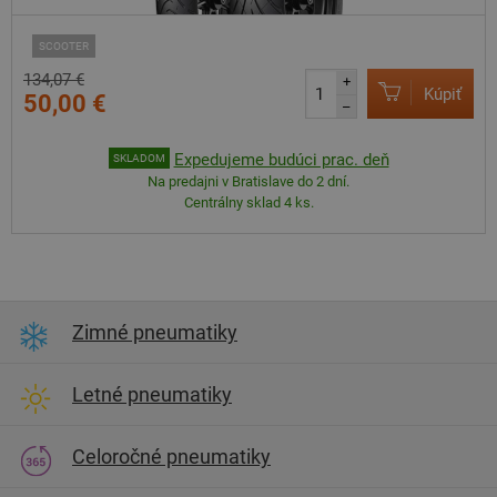
SCOOTER
134,07 €
+
Kúpiť
50,00 €
–
Expedujeme budúci prac. deň
SKLADOM
Na predajni v Bratislave do 2 dní.
Centrálny sklad 4 ks.
Zimné pneumatiky
Letné pneumatiky
Celoročné pneumatiky