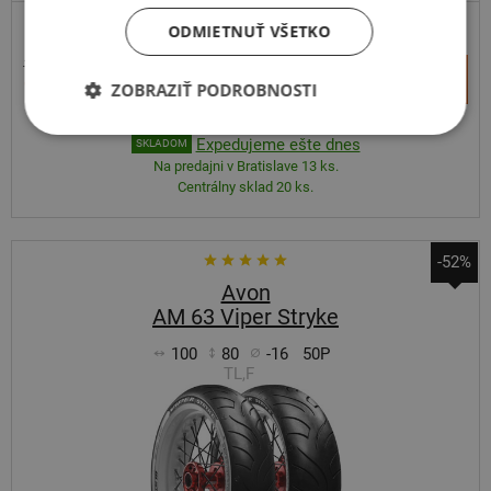
ODMIETNUŤ VŠETKO
MOTOCYKL A SCOOTER
19,68 €
+
Kúpiť
16,00 €
ZOBRAZIŤ PODROBNOSTI
–
Expedujeme ešte dnes
SKLADOM
Na predajni v Bratislave 13 ks.
Centrálny sklad 20 ks.
-52%
Avon
AM 63 Viper Stryke
100
80
-16
50P
TL,F