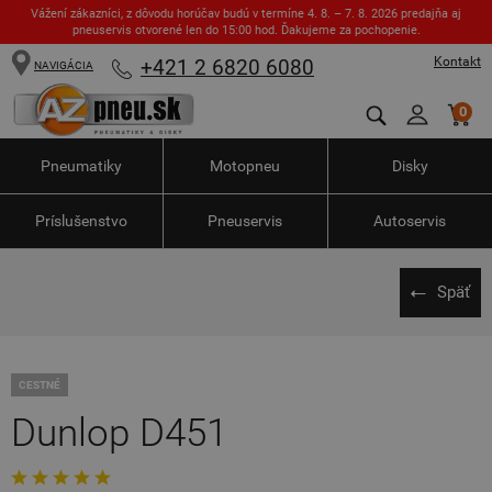
Vážení zákazníci, z dôvodu horúčav budú v termíne 4. 8. – 7. 8. 2026 predajňa aj
pneuservis otvorené len do 15:00 hod. Ďakujeme za pochopenie.
Kontakt
+421 2 6820 6080
NAVIGÁCIA
0
Pneumatiky
Motopneu
Disky
Príslušenstvo
Pneuservis
Autoservis
Späť
CESTNÉ
Dunlop D451