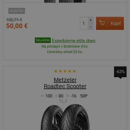
SCOOTER
102,71 €
+
Kúpiť
50,00 €
–
Expedujeme ešte dnes
SKLADOM
Na predajni v Bratislave 4 ks.
Centrálny sklad 20 ks.
-63%
Metzeler
Roadtec Scooter
100
80
-16
50P
TL,F