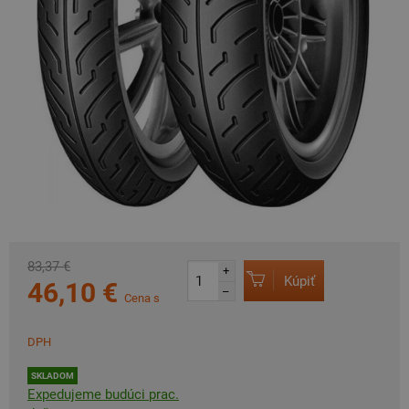
83,37 €
+
Kúpiť
46,10 €
–
Cena s
DPH
SKLADOM
Expedujeme budúci prac.