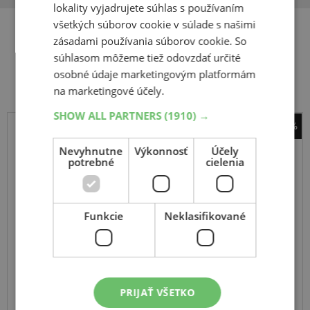
lokality vyjadrujete súhlas s používaním
všetkých súborov cookie v súlade s našimi
zásadami používania súborov cookie. So
Súvisiace produkty
súhlasom môžeme tiež odovzdať určité
osobné údaje marketingovým platformám
na marketingové účely.
SHOW ALL PARTNERS
(1910) →
-19%
Michelin
Nevyhnutne
Výkonnosť
Účely
duše 16MF
potrebné
cielenia
Funkcie
Neklasifikované
PRIJAŤ VŠETKO