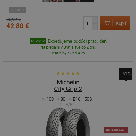
SCOOTER
88,92 €
+
Kúpiť
42,80 €
–
Expedujeme budúci prac. deň
SKLADOM
Na predajni v Bratislave do 2 dní.
Centrálny sklad 4 ks.
-51%
Michelin
City Grip 2
100
80
B16
50S
TL,F/R
ODPORÚČAME