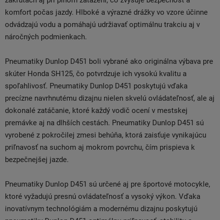
zákrutách aj pri plnom zaťažení, čo zvyšuje bezpečnosť a
komfort počas jazdy. Hlboké a výrazné drážky vo vzore účinne
odvádzajú vodu a pomáhajú udržiavať optimálnu trakciu aj v
náročných podmienkach.
Pneumatiky Dunlop D451 boli vybrané ako originálna výbava pre
skúter Honda SH125, čo potvrdzuje ich vysokú kvalitu a
spoľahlivosť. Pneumatiky Dunlop D451 poskytujú vďaka
precízne navrhnutému dizajnu nielen skvelú ovládateľnosť, ale aj
dokonalé zatáčanie, ktoré každý vodič ocení v mestskej
premávke aj na dlhších cestách. Pneumatiky Dunlop D451 sú
vyrobené z pokročilej zmesi behúňa, ktorá zaisťuje vynikajúcu
priľnavosť na suchom aj mokrom povrchu, čím prispieva k
bezpečnejšej jazde.
Pneumatiky Dunlop D451 sú určené aj pre športové motocykle,
ktoré vyžadujú presnú ovládateľnosť a vysoký výkon. Vďaka
inovatívnym technológiám a modernému dizajnu poskytujú