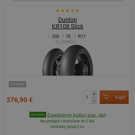
Dunlop
KR108 Slick
200
70
R17
TL,R,MS2+
ZÁVODNÉ
+
Kúpiť
376,90 €
–
Expedujeme budúci prac. deň
SKLADOM
Na predajni v Bratislave do 2 dní.
Centrálny sklad 2 ks.