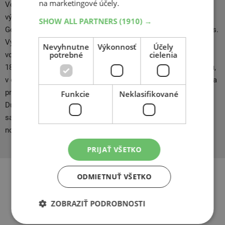
na marketingové účely.
Volkswagen. Dunlop je jedným z popredných svetových
výrobcov pneumatík. V roku 2000 sa Dunlop stal členom
SHOW ALL PARTNERS
(1910) →
Goodyear Tire and Rubber Company, pod ktorou pôsobí dodnes.
Vyvíja, vyrába a predáva pneumatiky pre automobily, úžitkové
Nevyhnutne
Výkonnosť
Účely
potrebné
cielenia
vozidlá a motocykle. Spoločnosť Dunlop bola založená v roku
1888 v Belfaste v Severnom Írsku vďaka revolučnému vynálezu,
v decembri toho istého roku získal John Boyd Dunlop patent na
pneumatiku plnenú vzduchom. V roku 1945 začala značka
Funkcie
Neklasifikované
Dunlop vyrábať revolučné bezdušové pneumatiky so
samotesniacou vrstvou. Odvtedy je Dunlop lídrom vo vývoji
nových technológií.
PRIJAŤ VŠETKO
ODMIETNUŤ VŠETKO
Súvisiace produkty
ZOBRAZIŤ PODROBNOSTI