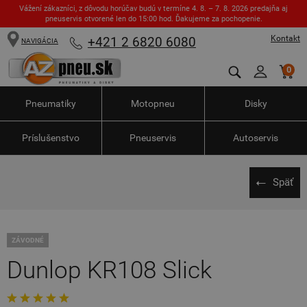
Vážení zákazníci, z dôvodu horúčav budú v termíne 4. 8. – 7. 8. 2026 predajňa aj
pneuservis otvorené len do 15:00 hod. Ďakujeme za pochopenie.
Kontakt
+421 2 6820 6080
NAVIGÁCIA
0
Pneumatiky
Motopneu
Disky
Príslušenstvo
Pneuservis
Autoservis
Späť
ZÁVODNÉ
Dunlop KR108 Slick