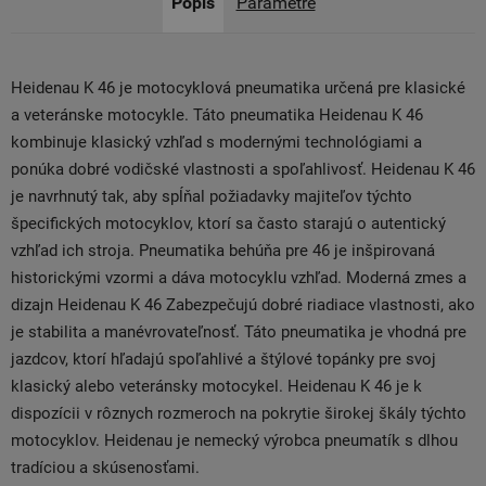
Popis
Parametre
Heidenau K 46 je motocyklová pneumatika určená pre klasické
a veteránske motocykle. Táto pneumatika Heidenau K 46
kombinuje klasický vzhľad s modernými technológiami a
ponúka dobré vodičské vlastnosti a spoľahlivosť. Heidenau K 46
je navrhnutý tak, aby spĺňal požiadavky majiteľov týchto
špecifických motocyklov, ktorí sa často starajú o autentický
vzhľad ich stroja. Pneumatika behúňa pre 46 je inšpirovaná
historickými vzormi a dáva motocyklu vzhľad. Moderná zmes a
dizajn Heidenau K 46 Zabezpečujú dobré riadiace vlastnosti, ako
je stabilita a manévrovateľnosť. Táto pneumatika je vhodná pre
jazdcov, ktorí hľadajú spoľahlivé a štýlové topánky pre svoj
klasický alebo veteránsky motocykel. Heidenau K 46 je k
dispozícii v rôznych rozmeroch na pokrytie širokej škály týchto
motocyklov. Heidenau je nemecký výrobca pneumatík s dlhou
tradíciou a skúsenosťami.