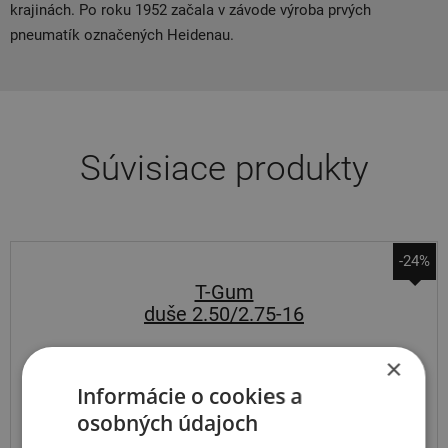
krajinách. Po roku 1952 začala v závode výroba prvých
pneumatík označených Heidenau.
Súvisiace produkty
-24%
T-Gum
duše 2.50/2.75-16
×
Informácie o cookies a
osobných údajoch