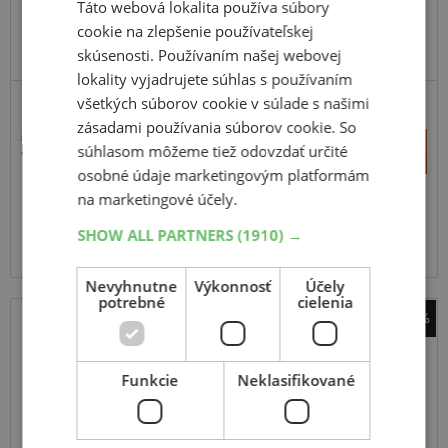
Táto webová lokalita používa súbory
cookie na zlepšenie používateľskej
skúsenosti. Používaním našej webovej
lokality vyjadrujete súhlas s používaním
všetkých súborov cookie v súlade s našimi
MOTOCYKL A SCOOTER - ROVNÝ VENTIL
zásadami používania súborov cookie. So
9,74 €
+
súhlasom môžeme tiež odovzdať určité
Kúpiť
7,40 €
–
osobné údaje marketingovým platformám
na marketingové účely.
Expedujeme budúci prac. deň
SKLADOM
Na predajni v Bratislave 3 ks.
SHOW ALL PARTNERS
(1910) →
Centrálny sklad 20 ks.
Nevyhnutne
Výkonnosť
Účely
potrebné
cielenia
-43%
Michelin
duše 16MD
Funkcie
Neklasifikované