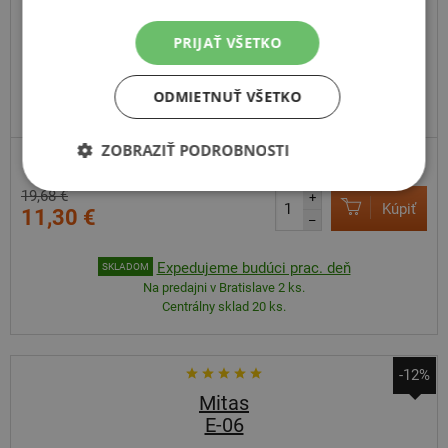
PRIJAŤ VŠETKO
ODMIETNUŤ VŠETKO
ZOBRAZIŤ PODROBNOSTI
MOTOCYKL A SCOOTER
19,68 €
+
Kúpiť
11,30 €
–
Expedujeme budúci prac. deň
SKLADOM
Na predajni v Bratislave 2 ks.
Centrálny sklad 20 ks.
-12%
Mitas
E-06