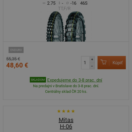
2.75
-
-16
46S
TT,F/R
ENDURO
55,35 €
+
Kúpiť
48,60 €
–
Expedujeme do 3-8 prac. dní
SKLADOM
Na predajni v Bratislave do 3-8 prac. dní.
Centrálny sklad ČR 20 ks.
Mitas
H-06