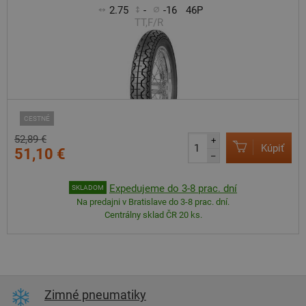
2.75
-
-16
46P
TT,F/R
CESTNÉ
52,89 €
+
Kúpiť
51,10 €
–
Expedujeme do 3-8 prac. dní
SKLADOM
Na predajni v Bratislave do 3-8 prac. dní.
Centrálny sklad ČR 20 ks.
Zimné pneumatiky