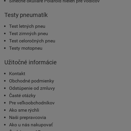
Slnečné okuliare Polaroid nielen pre vodičov
Testy pneumatík
Test letných pneu
Test zimných pneu
Test celoročných pneu
Testy motopneu
Užitočné informácie
Kontakt
Obchodné podmienky
Odstúpenie od zmluvy
Časté otázky
Pre veľkoobchodníkov
Ako sme rýchli
Naši prepravcovia
Ako u nás nakupovať