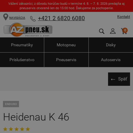
Vážení zákazníci, z dôvodu horúčav budú v termíne 4. 8. – 7. 8. 2026 predajňa aj
pneuservis otvorené len do 15:00 hod. Ďakujeme za pochopenie.
Kontakt
+421 2 6820 6080
NAVIGÁCIA
0
Pneumatiky
Motopneu
Disky
Príslušenstvo
Pneuservis
Autoservis
Späť
ENDURO
Heidenau K 46