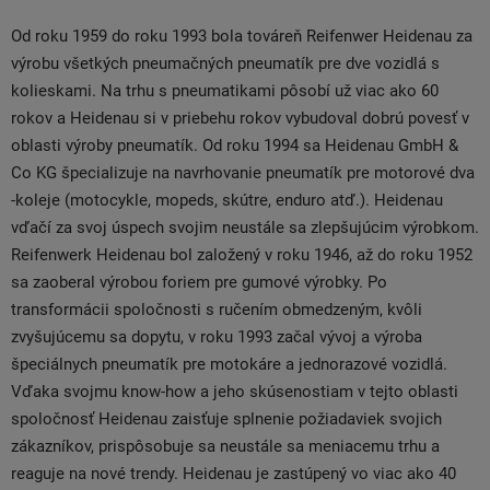
Od roku 1959 do roku 1993 bola továreň Reifenwer Heidenau za
výrobu všetkých pneumačných pneumatík pre dve vozidlá s
kolieskami. Na trhu s pneumatikami pôsobí už viac ako 60
rokov a Heidenau si v priebehu rokov vybudoval dobrú povesť v
oblasti výroby pneumatík. Od roku 1994 sa Heidenau GmbH &
Co KG špecializuje na navrhovanie pneumatík pre motorové dva
-koleje (motocykle, mopeds, skútre, enduro atď.). Heidenau
vďačí za svoj úspech svojim neustále sa zlepšujúcim výrobkom.
Reifenwerk Heidenau bol založený v roku 1946, až do roku 1952
sa zaoberal výrobou foriem pre gumové výrobky. Po
transformácii spoločnosti s ručením obmedzeným, kvôli
zvyšujúcemu sa dopytu, v roku 1993 začal vývoj a výroba
špeciálnych pneumatík pre motokáre a jednorazové vozidlá.
Vďaka svojmu know-how a jeho skúsenostiam v tejto oblasti
spoločnosť Heidenau zaisťuje splnenie požiadaviek svojich
zákazníkov, prispôsobuje sa neustále sa meniacemu trhu a
reaguje na nové trendy. Heidenau je zastúpený vo viac ako 40