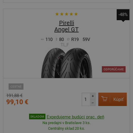
-48%
Pirelli
Angel GT
110
80
R19
59V
TL,F
ODPORÚČAME
CESTNÉ
191,88 €
+
Kúpiť
99,10 €
–
Expedujeme budúci prac. deň
SKLADOM
Na predajni v Bratislave 3 ks.
Centrálny sklad 20 ks.