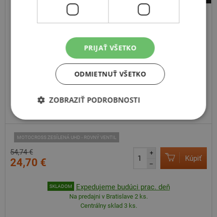
Metzeler
ME-CR19E NHS
PRIJAŤ VŠETKO
ODMIETNUŤ VŠETKO
ZOBRAZIŤ PODROBNOSTI
MOTOCROSS ZESÍLENÁ UHD - ROVNÝ VENTIL
54,74 €
+
Kúpiť
24,70 €
–
Expedujeme budúci prac. deň
SKLADOM
Na predajni v Bratislave 2 ks.
Centrálny sklad 3 ks.