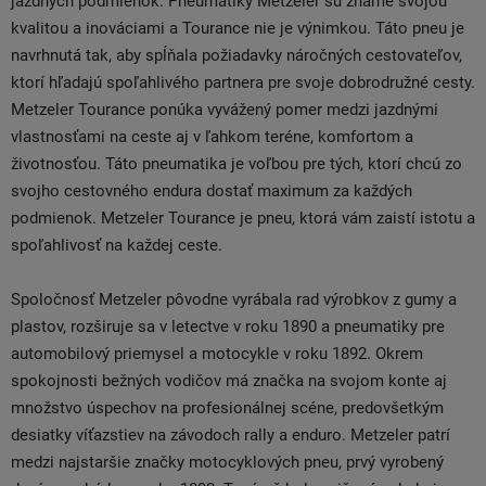
jazdných podmienok. Pneumatiky Metzeler sú známe svojou
kvalitou a inováciami a Tourance nie je výnimkou. Táto pneu je
navrhnutá tak, aby spĺňala požiadavky náročných cestovateľov,
ktorí hľadajú spoľahlivého partnera pre svoje dobrodružné cesty.
Metzeler Tourance ponúka vyvážený pomer medzi jazdnými
vlastnosťami na ceste aj v ľahkom teréne, komfortom a
životnosťou. Táto pneumatika je voľbou pre tých, ktorí chcú zo
svojho cestovného endura dostať maximum za každých
podmienok. Metzeler Tourance je pneu, ktorá vám zaistí istotu a
spoľahlivosť na každej ceste.
Spoločnosť Metzeler pôvodne vyrábala rad výrobkov z gumy a
plastov, rozširuje sa v letectve v roku 1890 a pneumatiky pre
automobilový priemysel a motocykle v roku 1892. Okrem
spokojnosti bežných vodičov má značka na svojom konte aj
množstvo úspechov na profesionálnej scéne, predovšetkým
desiatky víťazstiev na závodoch rally a enduro. Metzeler patrí
medzi najstaršie značky motocyklových pneu, prvý vyrobený