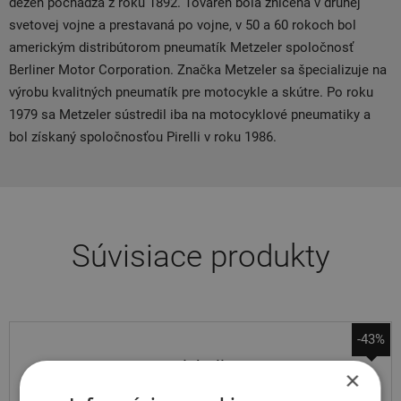
dezén pochádza z roku 1892. Továreň bola zničená v druhej
svetovej vojne a prestavaná po vojne, v 50 a 60 rokoch bol
americkým distribútorom pneumatík Metzeler spoločnosť
Berliner Motor Corporation. Značka Metzeler sa špecializuje na
výrobu kvalitných pneumatík pre motocykle a skútre. Po roku
1979 sa Metzeler sústredil iba na motocyklové pneumatiky a
bol získaný spoločnosťou Pirelli v roku 1986.
Súvisiace produkty
-43%
Michelin
×
duše 19MF