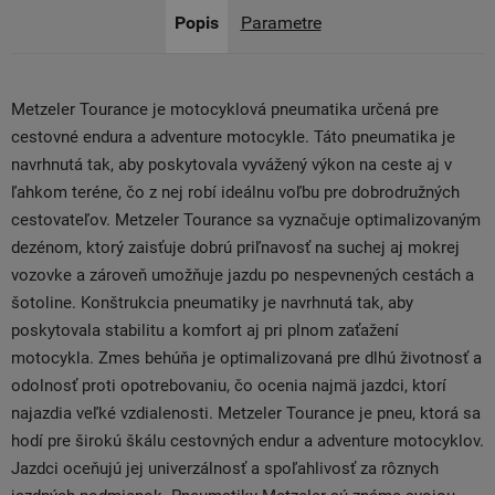
Popis
Parametre
Metzeler Tourance je motocyklová pneumatika určená pre
cestovné endura a adventure motocykle. Táto pneumatika je
navrhnutá tak, aby poskytovala vyvážený výkon na ceste aj v
ľahkom teréne, čo z nej robí ideálnu voľbu pre dobrodružných
cestovateľov. Metzeler Tourance sa vyznačuje optimalizovaným
dezénom, ktorý zaisťuje dobrú priľnavosť na suchej aj mokrej
vozovke a zároveň umožňuje jazdu po nespevnených cestách a
šotoline. Konštrukcia pneumatiky je navrhnutá tak, aby
poskytovala stabilitu a komfort aj pri plnom zaťažení
motocykla. Zmes behúňa je optimalizovaná pre dlhú životnosť a
odolnosť proti opotrebovaniu, čo ocenia najmä jazdci, ktorí
najazdia veľké vzdialenosti. Metzeler Tourance je pneu, ktorá sa
hodí pre širokú škálu cestovných endur a adventure motocyklov.
Jazdci oceňujú jej univerzálnosť a spoľahlivosť za rôznych