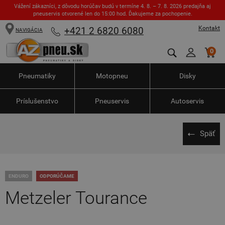
Vážení zákazníci, z dôvodu horúčav budú v termíne 4. 8. – 7. 8. 2026 predajňa aj
pneuservis otvorené len do 15:00 hod. Ďakujeme za pochopenie.
Kontakt
+421 2 6820 6080
NAVIGÁCIA
0
Pneumatiky
Motopneu
Disky
Príslušenstvo
Pneuservis
Autoservis
Späť
ENDURO
ODPORÚČAME
Metzeler Tourance