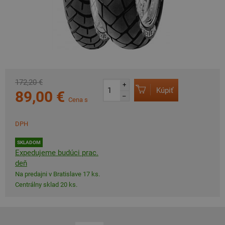
172,20 €
+
Kúpiť
89,00 €
–
Cena s
DPH
SKLADOM
Expedujeme budúci prac.
deň
Na predajni v Bratislave 17 ks.
Centrálny sklad 20 ks.