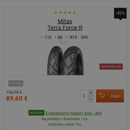
-42%
Mitas
Terra Force-R
110
80
R19
59V
TL,F
ODPORÚČAME
ENDURO
153,75 €
+
Kúpiť
89,60 €
–
Expedujeme budúci prac. deň
SKLADOM
Na predajni v Bratislave 1 ks.
Centrálny sklad 7 ks.