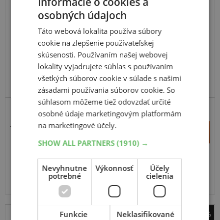
Informácie o cookies a
osobných údajoch
Táto webová lokalita používa súbory
cookie na zlepšenie používateľskej
skúsenosti. Používaním našej webovej
lokality vyjadrujete súhlas s používaním
všetkých súborov cookie v súlade s našimi
zásadami používania súborov cookie. So
súhlasom môžeme tiež odovzdať určité
MOTOCYKL A SCOOTER
osobné údaje marketingovým platformám
na marketingové účely.
18,45 €
+
Kúpiť
10,60 €
–
SHOW ALL PARTNERS
(1910) →
Expedujeme do 2 prac. dní
SKLADOM
Nevyhnutne
Výkonnosť
Účely
Na predajni v Bratislave do 2 dní.
potrebné
cielenia
Centrálny sklad 20 ks.
Funkcie
Neklasifikované
-55%