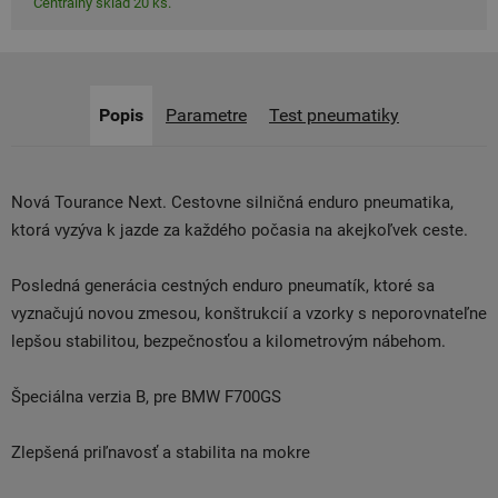
Centrálny sklad 20 ks.
Popis
Parametre
Test pneumatiky
Nová Tourance Next. Cestovne silničná enduro pneumatika,
ktorá vyzýva k jazde za každého počasia na akejkoľvek ceste.
Posledná generácia cestných enduro pneumatík, ktoré sa
vyznačujú novou zmesou, konštrukcií a vzorky s neporovnateľne
lepšou stabilitou, bezpečnosťou a kilometrovým nábehom.
Špeciálna verzia B, pre BMW F700GS
Zlepšená priľnavosť a stabilita na mokre