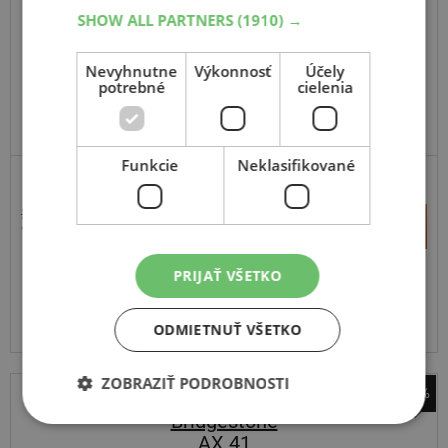
SHOW ALL PARTNERS
(1910) →
120
70
R19
60W
TL,F
Nevyhnutne
Výkonnosť
Účely
potrebné
cielenia
Funkcie
Neklasifikované
CESTNÉ
211,81 €
+
Kúpiť
70,40 €
–
PRIJAŤ VŠETKO
Expedujeme do 3-8 prac. dní
SKLADOM
Na predajni v Bratislave do 3-8 prac. dní.
Centrálny sklad ČR 20 ks.
ODMIETNUŤ VŠETKO
ZOBRAZIŤ PODROBNOSTI
-51%
Bridgestone
AX 41