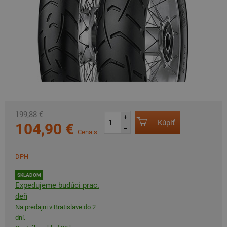
199,88 €
+
Kúpiť
104,90 €
–
Cena s
DPH
SKLADOM
Expedujeme budúci prac.
deň
Na predajni v Bratislave do 2
dní.