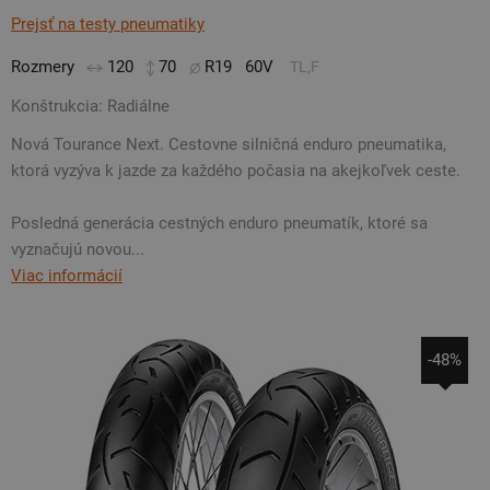
Prejsť na testy pneumatiky
Rozmery
120
70
R19
60V
TL,F
Konštrukcia: Radiálne
Nová Tourance Next. Cestovne silničná enduro pneumatika,
ktorá vyzýva k jazde za každého počasia na akejkoľvek ceste.
Posledná generácia cestných enduro pneumatík, ktoré sa
vyznačujú novou...
Viac informácií
-48%