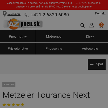
Vážení zákazníci, z dôvodu horúčav budú v termíne 4. 8. – 7. 8. 2026 predajňa aj
pneuservis otvorené len do 15:00 hod. Ďakujeme za pochopenie.
Kontakt
+421 2 6820 6080
NAVIGÁCIA
0
Pneumatiky
Motopneu
Disky
Príslušenstvo
Pneuservis
Autoservis
Späť
ENDURO
Metzeler Tourance Next