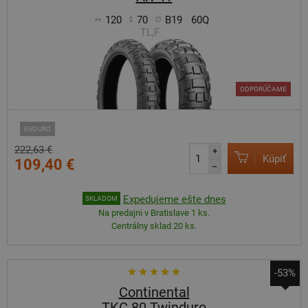
120
70
B19
60Q
TL,F
ODPORÚČAME
ENDURO
222,63 €
+
Kúpiť
109,40 €
–
Expedujeme ešte dnes
SKLADOM
Na predajni v Bratislave 1 ks.
Centrálny sklad 20 ks.
-53%
Continental
TKC 80 Twinduro