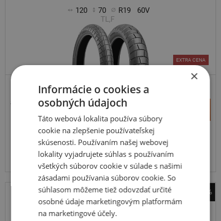
120
70
R19
60V
TL,F
EXTRA CENA
×
Informácie o cookies a
ENDURO
osobných údajoch
223,86 €
+
Kúpiť
100,90 €
–
Táto webová lokalita používa súbory
cookie na zlepšenie používateľskej
Expedujeme ešte dnes
SKLADOM
skúsenosti. Používaním našej webovej
Na predajni v Bratislave 5 ks.
lokality vyjadrujete súhlas s používaním
Centrálny sklad 12 ks.
všetkých súborov cookie v súlade s našimi
zásadami používania súborov cookie. So
súhlasom môžeme tiež odovzdať určité
-67%
osobné údaje marketingovým platformám
Avon
na marketingové účely.
Spirit ST