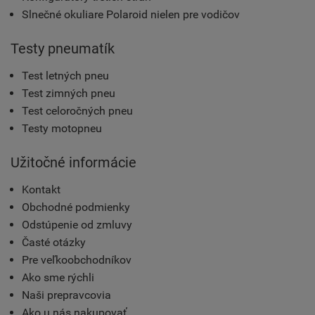
Slnečné okuliare Polaroid nielen pre vodičov
Testy pneumatík
Test letných pneu
Test zimných pneu
Test celoročných pneu
Testy motopneu
Užitočné informácie
Kontakt
Obchodné podmienky
Odstúpenie od zmluvy
Časté otázky
Pre veľkoobchodníkov
Ako sme rýchli
Naši prepravcovia
Ako u nás nakupovať