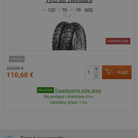
120
70
-19
60Q
TL,F
ODPORÚČAME
ENDURO
233,09 €
+
Kúpiť
110,60 €
–
Expedujeme ešte dnes
SKLADOM
Na predajni v Bratislave 3 ks.
Centrálny sklad 11 ks.