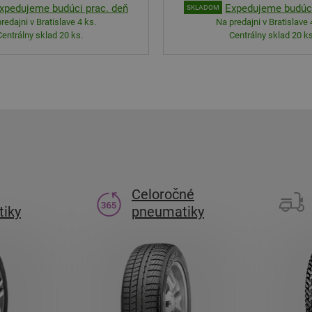
xpedujeme budúci prac. deň
Expedujeme budúci
SKLADOM
redajni v Bratislave 4 ks.
Na predajni v Bratislave 
Centrálny sklad 20 ks.
Centrálny sklad 20 ks
Celoročné
iky
pneumatiky