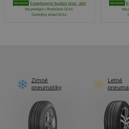
Expedujeme budúci prac. deň
E
SKLADOM
SKLADOM
Na predajni v Bratislave 20 ks.
Na p
Centrálny sklad 20 ks.
Zimné
Letné
pneumatiky
pneumat