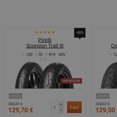
-48%
Pirelli
Scorpion Trail III
Co
120
70
R19
60V
1
TL,F
ODPORÚČAME
ENDURO
ENDURO
250,31 €
232,47 €
+
Kúpiť
129,70 €
129,50
–