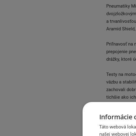
Pneumatiky Mi
dvojzložkovým
a trvanlivosť
Aramid Shield,
Priľnavosť na
prepojenie pn
drážky, ktoré 
Testy na motoc
väzbu a stabil
zachovali dobr
tichšie ako ic
Vďaka inováciá
Informácie 
Anakee Road dl
Táto webová lokal
ideálnou voľb
našej webovej lok
spoľahlivosť 