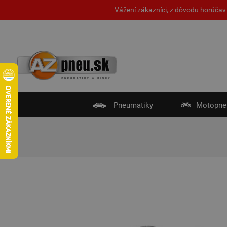
Vážení zákazníci, z dôvodu horúčav 
Pneumatiky
Motopne