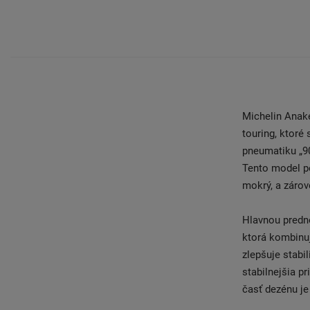
Michelin Anak
touring, ktoré
pneumatiku „90
Tento model po
mokrý, a zárov
Hlavnou predn
ktorá kombinu
zlepšuje stabil
stabilnejšia pr
časť dezénu je