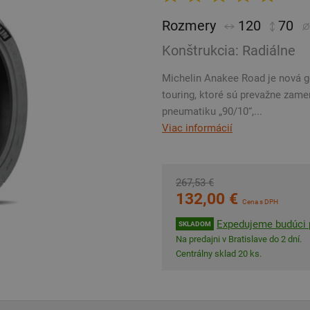
Rozmery
120
70
Konštrukcia: Radiálne
Michelin Anakee Road je nová g
touring, ktoré sú prevažne zamer
pneumatiku „90/10“,...
Viac informácií
267,53 €
132,00 €
Cena s DPH
Expedujeme budúci 
SKLADOM
Na predajni v Bratislave do 2 dní.
Centrálny sklad 20 ks.