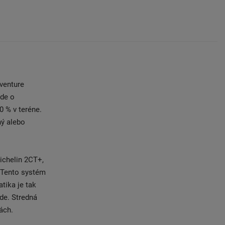
venture
Ide o
0 % v teréne.
hý alebo
ichelin 2CT+,
 Tento systém
atika je tak
zde. Stredná
ách.