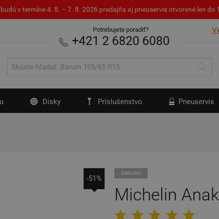
budú v termíne 4. 8. – 7. 8. 2026 predajňa aj pneuservis otvorené len d
Potrebujete poradiť?
V
+421 2 6820 6080
u
Disky
Príslušenstvo
Pneuservis
ENDURO
-51%
Michelin Ana