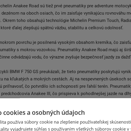
chelin Anakee Road sú tiež prvé pneumatiky pre adventure motocyk
 dezénom na oboch osiach, čo im zaisťuje vynikajúcu rovnováhu 
ou. Okrem toho obsahujú technológie Michelin Premium Touch, Radi
 ktoré ďalej zlepšujú spätnú väzbu, stabilitu a celkovú odolnosť.
 mokrom povrchu je posilnená vysokým obsahom kremíka, čo zaisťu
eumatiky s mokrou vozovkou. Pneumatiky Anakee Road majú aj širš
účinne odvádzajú vodu, čo výrazne zvyšuje bezpečnosť jazdy za dažď
ykli BMW F 750 GS preukázali, že tieto pneumatiky poskytujú vyni
itu na kľukatých a mokrých cestách. Aj na nespevnených úsekoch s
ú priľnavosť, čo potvrdilo ich schopnosti pre ľahší terén. Pneumatik
h predchodcovia Anakee III, čo prispieva k pohodlnejšej jazde na dlh
m v dizajne a použití dvojzložkového dezénu vpredu aj vzadu ponú
o cookies a osobných údajoch
hú životnosť, vysokú priľnavosť v zákrutách a konzistentný výkon n
ita používa súbory cookie na zlepšenie používateľskej skúsenost
ou pre dlhé cesty na ťažkých dobrodružných motocykloch, kde je p
ality vyjadrujete súhlas s používaním všetkých súborov cookie v 
a bezpečnosť v náročných podmienkach.