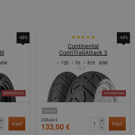
-48%
-44%
Continental
II
ContiTrailAttack 3
60W
120
70
R19
60W
TL,F
ODPORÚČAME
ODPORÚČAME
ENDURO
238,62 €
+
+
Kúpiť
Kúpiť
133,00 €
–
–