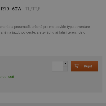
R19
60W
TL/TT,F
enerácia pneumatík určená pre motocykle typu adventure
ané na jazdu po ceste, ale zvládnu aj ľahší terén. Ide o
+
Kúpiť
–
prac. deň