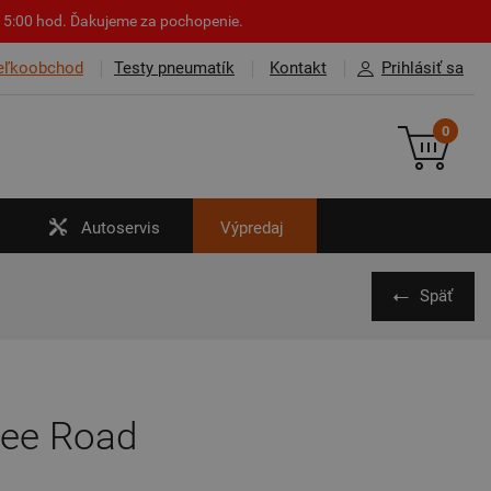
o 15:00 hod. Ďakujeme za pochopenie.
eľkoobchod
Testy pneumatík
Kontakt
Prihlásiť sa
0
Autoservis
Výpredaj
Späť
kee Road