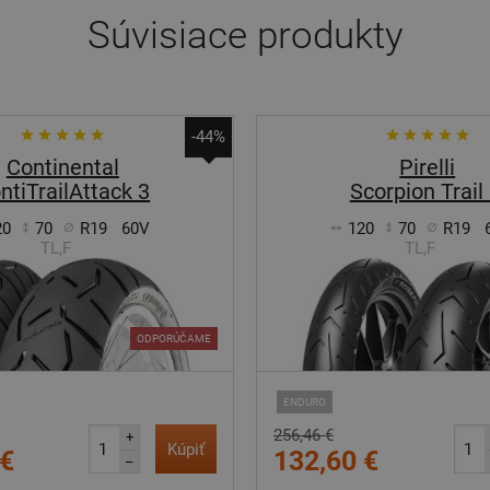
Súvisiace produkty
-44%
Continental
Pirelli
ntiTrailAttack 3
Scorpion Trail I
20
70
R19
60V
120
70
R19
TL,F
TL,F
ODPORÚČAME
ENDURO
256,46 €
+
Kúpiť
 €
132,60 €
–