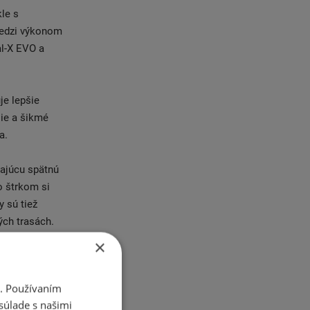
le s
medzi výkonom
al-X EVO a
je lepšie
ie a šikmé
a.
kajúcu spätnú
o štrkom si
y sú tiež
ých trasách.
×
ka Michelin
a ceste. Sú
i. Používaním
ožadovaná
súlade s našimi