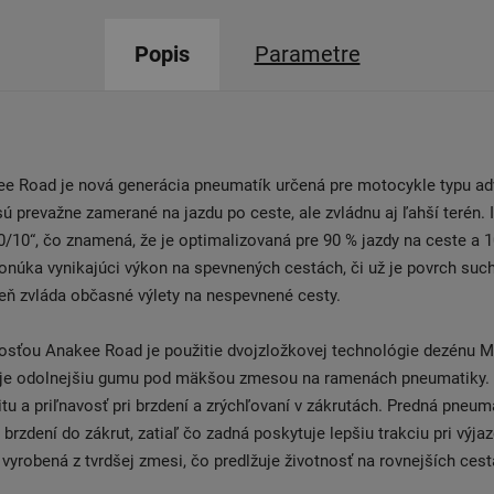
Popis
Parametre
ee Road je nová generácia pneumatík určená pre motocykle typu ad
 sú prevažne zamerané na jazdu po ceste, ale zvládnu aj ľahší terén. 
/10“, čo znamená, že je optimalizovaná pre 90 % jazdy na ceste a 1
núka vynikajúci výkon na spevnených cestách, či už je povrch suc
eň zvláda občasné výlety na nespevnené cesty.
osťou Anakee Road je použitie dvojzložkovej technológie dezénu M
je odolnejšiu gumu pod mäkšou zmesou na ramenách pneumatiky.
itu a priľnavosť pri brzdení a zrýchľovaní v zákrutách. Predná pneum
i brzdení do zákrut, zatiaľ čo zadná poskytuje lepšiu trakciu pri výja
 vyrobená z tvrdšej zmesi, čo predlžuje životnosť na rovnejších cest