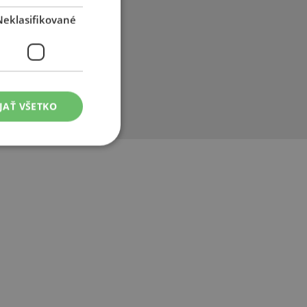
ho. Továreň
Neklasifikované
chádza názov
modernejších a
 to darí aj
kajšie
ečnosti.
JAŤ VŠETKO