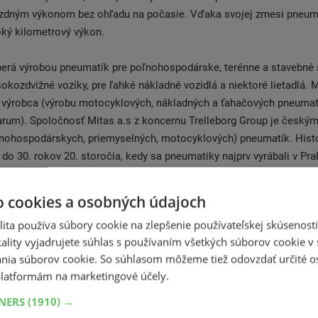
rzdným výkonom bez ohľadu na počasie. Vďaka svojej zmesi pneum
ký kilometrový výkon.
erá výrobou pneumatík pre poľnohospodárske, terénne a stavebné s
okozdvižné vozíky, pre ľahké nákladné vozidlá a niektoré lietadlá. M
ý výrobca (výrobu motocyklových, nákladných a ťahačových pneumat
arum). Spoločnosť Mitas a.s z koncernu Trelleborg Group je česk
ľnohospodárskych, priemyselných, motocyklových) pneumatík. Hist
 do 30. rokov 20. storočia, kedy sa pneumatiky najprv vyrábali v Pr
nes vlastní tri závody na výrobu pneumatík v Českej republike, jeden
Charles City, Iowa. Okrem týchto výrobných závodov je Mitas zastú
o cookies a osobných údajoch
tredníctvom svojich zahraničných pobočiek a má vlastnú globálnu p
ita používa súbory cookie na zlepšenie používateľskej skúsenost
eť. Vyrába a distribuuje pneumatiky pod dvoma značkami: Mitas a C
ality vyjadrujete súhlas s používaním všetkých súborov cookie v 
 obratom 450 miliónov eur (rok 2012), je jedným z popredných euró
nia súborov cookie. So súhlasom môžeme tiež odovzdať určité o
ohospodárskych pneumatík a pneumatík pre ťažkú stavebnú techni
latformám na marketingové účely.
kú značku kvality. S pneumatikami pre motocykle Mitas si môžete by
nú európsku kvalitu. Každá zmes je pneumatiky Mitas vyvinuté s o
TNERS
(1910) →
oužitie. Pri vývoji pneumatík Mitas spolupracuje s mnohými motocy