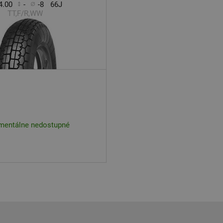
4.00
-
-8
66J
TT,F/R,WW
entálne nedostupné