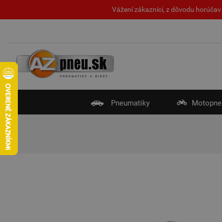
Vážení zákazníci, z dôvodu horúčav 
Pneumatiky
Motopne