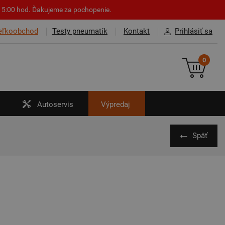
o 15:00 hod. Ďakujeme za pochopenie.
eľkoobchod
Testy pneumatík
Kontakt
Prihlásiť sa
0
Autoservis
Výpredaj
Späť