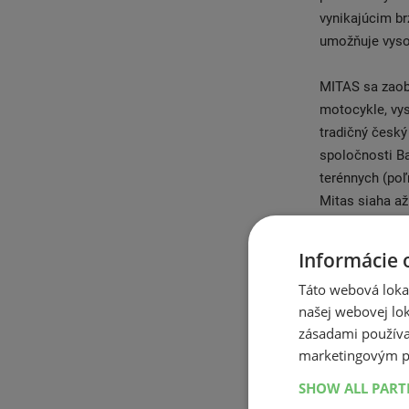
vynikajúcim b
umožňuje vyso
MITAS sa zaob
motocykle, vys
tradičný česk
spoločnosti B
terénnych (po
Mitas siaha až
Zlíne. Mitas d
jeden v USA v 
Informácie 
krajinách pros
Táto webová lokal
distribučnú si
našej webovej lok
a.s., s ročným
zásadami používa
výrobcov poľn
marketingovým p
Mitas nesú čes
kupujete overe
SHOW ALL PAR
najbežnejšie p