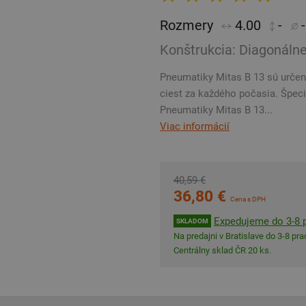
Rozmery
4.00
-
Konštrukcia: Diagonáln
Pneumatiky Mitas B 13 sú urče
ciest za každého počasia. Špeciá
Pneumatiky Mitas B 13...
Viac informácií
40,59 €
36,80 €
Cena s DPH
Expedujeme do 3-8 p
SKLADOM
Na predajni v Bratislave do 3-8 prac
Centrálny sklad ČR 20 ks.