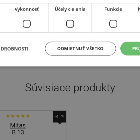
ohých motocyklových disciplínach, či už na asfalte alebo mimo ne
Výkonnosť
Účely cielenia
Funkcie
ožená už v roku 1933 ako dcérska spoločnosť Michelinu, odkiaľ po
lin + VeriTAS) v spojení s výrobcom obručí. Mitas je jedným z naj
ích výrobcov motocyklových pneumatík v Európe, samozrejme sa mu
 výrobe a technológiám: Či už ide o konštrukciu reagujúcu na von
ebo drážky, ktoré odvádzajú vodu a aktívne prispievajú k väčšej bezp
ODROBNOSTI
ODMIETNUŤ VŠETKO
PRI
Súvisiace produkty
-41%
Mitas
B 13