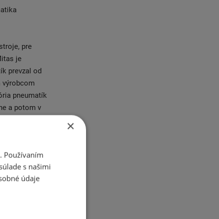
atika
troje, pre
itas je
ík prevzal od
ým výrobcom
ória pneumatík
ahe a potom v
 v Srbsku a
×
pený v 14
redajnú a
i. Používaním
ultor. MITAS
súlade s našimi
pskych
sobné údaje
ku. Pneumatiky
ť istí, že
hľadom na jej
klistami =