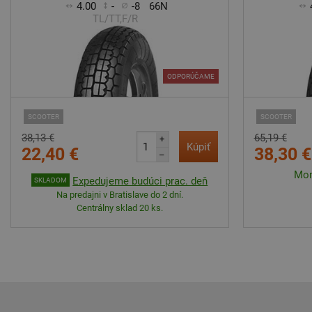
4.00
-
-8
66N
TL/TT,F/R
ODPORÚČAME
SCOOTER
SCOOTER
38,13 €
65,19 €
+
Kúpiť
22,40 €
38,30 €
–
Mom
Expedujeme budúci prac. deň
SKLADOM
Na predajni v Bratislave do 2 dní.
Centrálny sklad 20 ks.