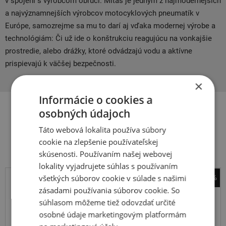
v spojení s výrobcom obručí. Mitas je jedným z najmodernejších
a najvýznamnejších výrobcov motocyklových pneumatík v
Európe, samozrejme sa mu to darí aj vďaka modernej výrobe a
technológiám: Či už ide o konštrukciu reagujúcu na vonkajšie
prostredie, alebo drážky, ktoré odvádzajú vodu a aktívne
prispievajú k väčšej bezpečnosti.
×
Informácie o cookies a
osobných údajoch
Súvisiace produkty
Táto webová lokalita používa súbory
cookie na zlepšenie používateľskej
skúsenosti. Používaním našej webovej
lokality vyjadrujete súhlas s používaním
všetkých súborov cookie v súlade s našimi
-24%
zásadami používania súborov cookie. So
T-Gum
súhlasom môžeme tiež odovzdať určité
duše 2.50/2.75-16
osobné údaje marketingovým platformám