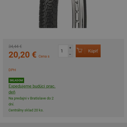
34,44 €
+
Kúpiť
20,20 €
–
Cena s
DPH
SKLADOM
Expedujeme budúci prac.
deň
Na predajni v Bratislave do 2
dní.
Centrálny sklad 20 ks.