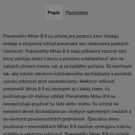
Popis
Parametre
Pneumatiky Mitas B 8 sú určené pre jazdcov, ktorí hľadajú
vintage a elegantný vzhľad pneumatík bez obetovania jazdných
vlastností. Pneumatiky Mitas B 8 majú jedinečný vzorový vzor,
ktorý zaisťuje dobrú trakciu a precíznu ovládateľnosť ako na
rušných uliciach mesta, tak aj za každého počasia. Sú navrhnuté
tak, aby odolali nárokom každodenného dochádzania a ponúkali
vysokú odolnosť proti opotrebovaniu. Niektoré veľkosti
pneumatík Mitas B 8 sú dostupné aj v bielej stene, čo
podčiarkuje ich štýlový vzhľad. Pneumatiky Mitas B 8 sa
neodporúčajú používať na ľade alebo snehu. Sú určené na
mestské denné dochádzanie po všetkých spevnených cestách a
za všetkých poveternostných podmienok. Špeciálna zmes
používaná v pneumatikách Mitas B 8 zaisťuje vynikajúcu trakciu,
stabilitu a extrémnu odolnosť. Pneumatiky Mitas B 8 sú určené