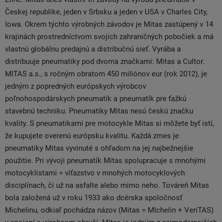
Českej republike, jeden v Srbsku a jeden v USA v Charles City,
Iowa. Okrem týchto výrobných závodov je Mitas zastúpený v 14
krajinách prostredníctvom svojich zahraničných pobočiek a má
vlastnú globálnu predajnú a distribučnú sieť. Vyrába a
distribuuje pneumatiky pod dvoma značkami: Mitas a Cultor.
MITAS a.s., s ročným obratom 450 miliónov eur (rok 2012), je
jedným z popredných európskych výrobcov
poľnohospodárskych pneumatík a pneumatík pre ťažkú
stavebnú techniku. Pneumatiky Mitas nesú českú značku
kvality. S pneumatikami pre motocykle Mitas si môžete byť istí,
že kupujete overenú európsku kvalitu. Každá zmes je
pneumatiky Mitas vyvinuté s ohľadom na jej najbežnejšie
použitie. Pri vývoji pneumatík Mitas spolupracuje s mnohými
motocyklistami = víťazstvo v mnohých motocyklových
disciplínach, či už na asfalte alebo mimo neho. Továreň Mitas
bola založená už v roku 1933 ako dcérska spoločnosť
Michelinu, odkiaľ pochádza názov (Mitas = MIchelin + VeriTAS)