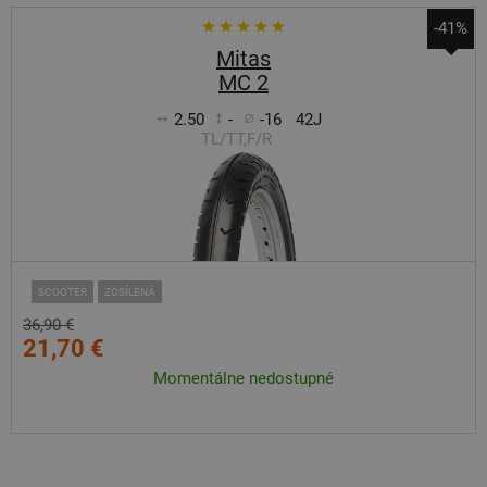
-41%
Mitas
MC 2
2.50
-
-16
42J
TL/TT,F/R
SCOOTER
ZOSÍLENÁ
36,90 €
21,70 €
Momentálne nedostupné