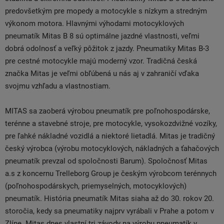
predovšetkým pre mopedy a motocykle s nízkym a stredným
výkonom motora. Hlavnými výhodami motocyklových
pneumatík Mitas B 8 sú optimálne jazdné vlastnosti, veľmi
dobrá odolnosť a veľký pôžitok z jazdy. Pneumatiky Mitas B-3
pre cestné motocykle majú moderný vzor. Tradičná česká
značka Mitas je veľmi obľúbená u nás aj v zahraničí vďaka
svojmu vzhľadu a vlastnostiam.
MITAS sa zaoberá výrobou pneumatík pre poľnohospodárske,
terénne a stavebné stroje, pre motocykle, vysokozdvižné vozíky,
pre ľahké nákladné vozidlá a niektoré lietadlá. Mitas je tradičný
český výrobca (výrobu motocyklových, nákladných a ťahačových
pneumatík prevzal od spoločnosti Barum). Spoločnosť Mitas
a.s z koncernu Trelleborg Group je českým výrobcom terénnych
(poľnohospodárskych, priemyselných, motocyklových)
pneumatík. História pneumatík Mitas siaha až do 30. rokov 20.
storočia, kedy sa pneumatiky najprv vyrábali v Prahe a potom v
Zlíne. Mitas dnes vlastní tri závody na výrobu pneumatík v