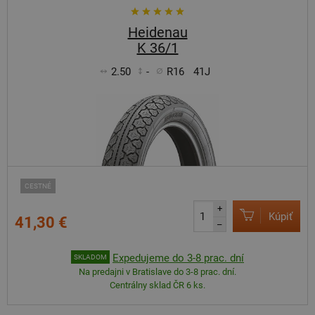
Heidenau
K 36/1
2.50
-
R16
41J
CESTNÉ
+
Kúpiť
41,30 €
–
Expedujeme do 3-8 prac. dní
SKLADOM
Na predajni v Bratislave do 3-8 prac. dní.
Centrálny sklad ČR 6 ks.