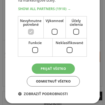
na marketingové účely.
SHOW ALL PARTNERS
(1910) →
Nevyhnutne
Výkonnosť
Účely
potrebné
cielenia
Funkcie
Neklasifikované
MOTOCYKL A SCOOTER - ROVNÝ VENTIL
9,74 €
+
Kúpiť
7,40 €
–
PRIJAŤ VŠETKO
Expedujeme budúci prac. deň
SKLADOM
Na predajni v Bratislave 3 ks.
Centrálny sklad 20 ks.
ODMIETNUŤ VŠETKO
ZOBRAZIŤ PODROBNOSTI
-43%
Michelin