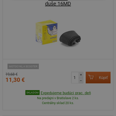
duše 16MD
MOTOCYKL A SCOOTER
19,68 €
+
Kúpiť
11,30 €
–
Expedujeme budúci prac. deň
SKLADOM
Na predajni v Bratislave 2 ks.
Centrálny sklad 20 ks.