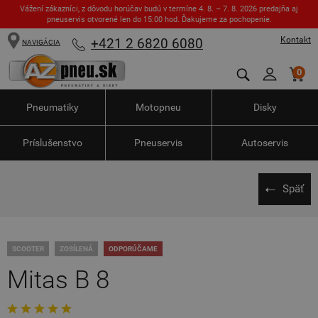
Vážení zákazníci, z dôvodu horúčav budú v termíne 4. 8. – 7. 8. 2026 predajňa aj
pneuservis otvorené len do 15:00 hod. Ďakujeme za pochopenie.
Kontakt
+421 2 6820 6080
NAVIGÁCIA
0
Pneumatiky
Motopneu
Disky
Príslušenstvo
Pneuservis
Autoservis
Späť
SCOOTER
ZOSÍLENÁ
ODPORÚČAME
Mitas B 8